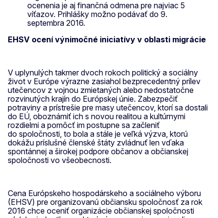
ocenenia je aj finančná odmena pre najviac 5
víťazov. Prihlášky možno podávať do 9.
septembra 2016.
EHSV ocení výnimočné iniciatívy v oblasti migrácie
V uplynulých takmer dvoch rokoch politický a sociálny
život v Európe výrazne zasiahol bezprecedentný prílev
utečencov z vojnou zmietaných alebo nedostatočne
rozvinutých krajín do Európskej únie. Zabezpečiť
potraviny a prístrešie pre masy utečencov, ktorí sa dostali
do EÚ, oboznámiť ich s novou realitou a kultúrnymi
rozdielmi a pomôcť im postupne sa začleniť
do spoločnosti, to bola a stále je veľká výzva, ktorú
dokážu príslušné členské štáty zvládnuť len vďaka
spontánnej a širokej podpore občanov a občianskej
spoločnosti vo všeobecnosti.
Cena Európskeho hospodárskeho a sociálneho výboru
(EHSV) pre organizovanú občiansku spoločnosť za rok
2016 chce oceniť organizácie občianskej spoločnosti