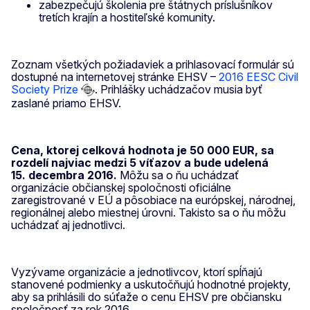
zabezpečujú školenia pre štátnych príslušníkov
tretích krajín a hostiteľské komunity.
Zoznam všetkých požiadaviek a prihlasovací formulár sú
dostupné na internetovej stránke EHSV –
2016 EESC Civil
Society Prize
. Prihlášky uchádzačov musia byť
zaslané priamo EHSV.
Cena, ktorej celková hodnota je 50 000 EUR, sa
rozdelí najviac medzi 5 víťazov a bude udelená
15. decembra 2016.
Môžu sa o ňu uchádzať
organizácie občianskej spoločnosti oficiálne
zaregistrované v EÚ a pôsobiace na európskej, národnej,
regionálnej alebo miestnej úrovni. Takisto sa o ňu môžu
uchádzať aj jednotlivci.
Vyzývame organizácie a jednotlivcov, ktorí spĺňajú
stanovené podmienky a uskutočňujú hodnotné projekty,
aby sa prihlásili do súťaže o cenu EHSV pre občiansku
spoločnosť za rok 2016.