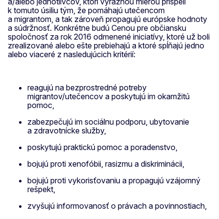
a/alebo jednotlivcov, ktorí výraznou mierou prispeli
k tomuto úsiliu tým, že pomáhajú utečencom
a migrantom, a tak zároveň propagujú európske hodnoty
a súdržnosť. Konkrétne budú Cenou pre občiansku
spoločnosť za rok 2016 odmenené iniciatívy, ktoré už boli
zrealizované alebo ešte prebiehajú a ktoré spĺňajú jedno
alebo viaceré z nasledujúcich kritérií:
reagujú na bezprostredné potreby
migrantov/utečencov a poskytujú im okamžitú
pomoc,
zabezpečujú im sociálnu podporu, ubytovanie
a zdravotnícke služby,
poskytujú praktickú pomoc a poradenstvo,
bojujú proti xenofóbii, rasizmu a diskriminácii,
bojujú proti vykorisťovaniu a propagujú vzájomný
rešpekt,
zvyšujú informovanosť o právach a povinnostiach,