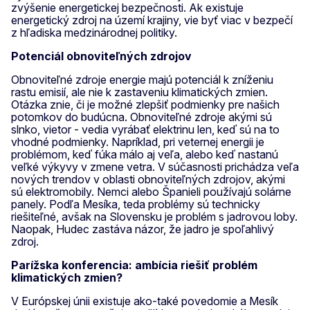
zvýšenie energetickej bezpečnosti. Ak existuje
energetický zdroj na území krajiny, vie byť viac v bezpečí
z hľadiska medzinárodnej politiky.
Potenciál obnoviteľných zdrojov
Obnoviteľné zdroje energie majú potenciál k zníženiu
rastu emisií, ale nie k zastaveniu klimatických zmien.
Otázka znie, či je možné zlepšiť podmienky pre našich
potomkov do budúcna. Obnoviteľné zdroje akými sú
slnko, vietor - vedia vyrábať elektrinu len, keď sú na to
vhodné podmienky. Napríklad, pri veternej energii je
problémom, keď fúka málo aj veľa, alebo keď nastanú
veľké výkyvy v zmene vetra. V súčasnosti prichádza veľa
nových trendov v oblasti obnoviteľných zdrojov, akými
sú elektromobily. Nemci alebo Španieli používajú solárne
panely. Podľa Mesíka, teda problémy sú technicky
riešiteľné, avšak na Slovensku je problém s jadrovou loby.
Naopak, Hudec zastáva názor, že jadro je spoľahlivý
zdroj.
Parížska konferencia: ambícia riešiť problém
klimatických zmien?
V Európskej únii existuje ako-také povedomie a Mesík