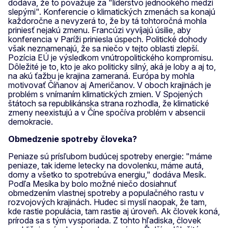
dodáva, že to považuje za "líderstvo jednookého medzi
slepými". Konferencie o klimatických zmenách sa konajú
každoročne a nevyzerá to, že by tá tohtoročná mohla
priniesť nejakú zmenu. Francúzi vyvíjajú úsilie, aby
konferencia v Paríži priniesla úspech. Politické dohody
však neznamenajú, že sa niečo v tejto oblasti zlepší.
Pozícia EÚ je výsledkom vnútropolitického kompromisu.
Dôležité je to, kto je ako politicky silný, aká je loby a aj to,
na akú ťažbu je krajina zameraná. Európa by mohla
motivovať Číňanov aj Američanov. V oboch krajinách je
problém s vnímaním klimatických zmien. V Spojených
štátoch sa republikánska strana rozhodla, že klimatické
zmeny neexistujú a v Číne spočíva problém v absencii
demokracie.
Obmedzenie spotreby človeka?
Peniaze sú prísľubom budúcej spotreby energie: "máme
peniaze, tak ideme letecky na dovolenku, máme autá,
domy a všetko to spotrebúva energiu," dodáva Mesík.
Podľa Mesíka by bolo možné niečo dosiahnuť
obmedzením vlastnej spotreby a populačného rastu v
rozvojových krajinách. Hudec si myslí naopak, že tam,
kde rastie populácia, tam rastie aj úroveň. Ak človek koná,
príroda sa s tým vysporiada. Z tohto hľadiska, človek