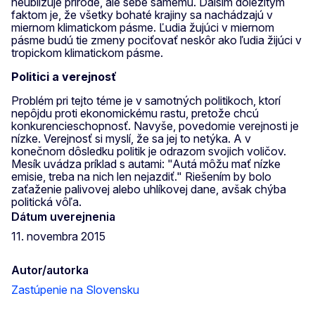
neubližuje prírode, ale sebe samému. Ďalším dôležitým
faktom je, že všetky bohaté krajiny sa nachádzajú v
miernom klimatickom pásme. Ľudia žujúci v miernom
pásme budú tie zmeny pociťovať neskôr ako ľudia žijúci v
tropickom klimatickom pásme.
Politici a verejnosť
Problém pri tejto téme je v samotných politikoch, ktorí
nepôjdu proti ekonomickému rastu, pretože chcú
konkurencieschopnosť. Navyše, povedomie verejnosti je
nízke. Verejnosť si myslí, že sa jej to netýka. A v
konečnom dôsledku politik je odrazom svojich voličov.
Mesík uvádza príklad s autami: "Autá môžu mať nízke
emisie, treba na nich len nejazdiť." Riešením by bolo
zaťaženie palivovej alebo uhlíkovej dane, avšak chýba
politická vôľa.
Dátum uverejnenia
11. novembra 2015
Autor/autorka
Zastúpenie na Slovensku