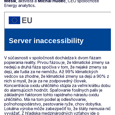
Mesík
, aktivista a
Michal Hudec
, CEO spoločnosti
Energy analytics.
V súčasnosti v spoločnosti dochádza k dvom fázam
popierania reality. Prvou fázou je, že klimatické zmeny sa
nedejú a druhá fáza spočíva v tom, že nejaké zmeny sa
dejú, ale ľudia za ne nemôžu. Až 99% klimatických
vedcov sa zhodne, že klimatické zmeny sa dejú a 90% z
nich si myslí, že je za ne zodpovedný človek.
Koncentrácia oxidu uhličitého stúpla za veľmi krátku dobu
do alarmujúcich hodnôt. Spaľovanie fosílnych palív je
základným faktorom tohto rapídneho nárastu oxidu
uhličitého. Má na tom podiel aj odlesňovanie,
poľnohospodárstvo, pestovanie ryže, chov dobytka.
Lokálna výroba môže zabezpečiť to, že štáty nemusia nič
vyvážať. Z hľadiska medzinárodných vzťahov ide o