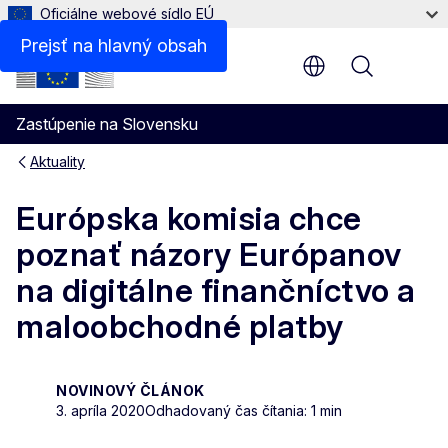
Oficiálne webové sídlo EÚ
Prejsť na hlavný obsah
Menu
Zastúpenie na Slovensku
Aktuality
Európska komisia chce
poznať názory Európanov
na digitálne finančníctvo a
maloobchodné platby
NOVINOVÝ ČLÁNOK
3. apríla 2020
Odhadovaný čas čítania: 1 min