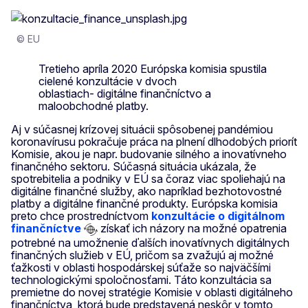
© EU
Tretieho apríla 2020 Európska komisia spustila
cielené konzultácie v dvoch
oblastiach- digitálne finančníctvo a
maloobchodné platby.
Aj v súčasnej krízovej situácii spôsobenej pandémiou
koronavírusu pokračuje práca na plnení dlhodobých priorít
Komisie, akou je napr. budovanie silného a inovatívneho
finančného sektoru. Súčasná situácia ukázala, že
spotrebitelia a podniky v EÚ sa čoraz viac spoliehajú na
digitálne finančné služby, ako napríklad bezhotovostné
platby a digitálne finančné produkty. Európska komisia
preto chce prostredníctvom
konzultácie o digitálnom
finančníctve
získať ich názory na možné opatrenia
potrebné na umožnenie ďalších inovatívnych digitálnych
finančných služieb v EÚ, pričom sa zvažujú aj možné
ťažkosti v oblasti hospodárskej súťaže so najväčšími
technologickými spoločnosťami. Táto konzultácia sa
premietne do novej stratégie Komisie v oblasti digitálneho
finančníctva, ktorá bude predstavená neskôr v tomto