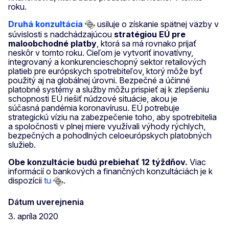
roku.
Druhá konzultácia
usiluje o získanie spätnej väzby v
súvislosti s nadchádzajúcou
stratégiou EÚ pre
maloobchodné platby
, ktorá sa má rovnako prijať
neskôr v tomto roku. Cieľom je vytvoriť inovatívny,
integrovaný a konkurencieschopný sektor retailových
platieb pre európskych spotrebiteľov, ktorý môže byť
použitý aj na globálnej úrovni. Bezpečné a účinné
platobné systémy a služby môžu prispieť aj k zlepšeniu
schopnosti EÚ riešiť núdzové situácie, akou je
súčasná pandémia koronavírusu. EÚ potrebuje
strategickú víziu na zabezpečenie toho, aby spotrebitelia
a spoločnosti v plnej miere využívali výhody rýchlych,
bezpečných a pohodlných celoeurópskych platobných
služieb.
Obe konzultácie budú prebiehať 12 týždňov.
Viac
informácií o bankových a finančných konzultáciách je k
dispozícii
tu
.
Dátum uverejnenia
3. apríla 2020