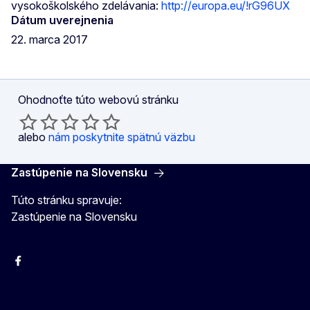
vysokoškolského zdelávania:
http://europa.eu/!rG96UX
Dátum uverejnenia
22. marca 2017
Ohodnoťte túto webovú stránku
alebo
nám poskytnite spätnú väzbu
Zastúpenie na Slovensku
Túto stránku spravuje:
Zastúpenie na Slovensku
Facebook
Instagram
X
YouTube