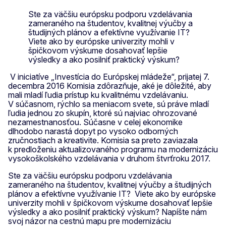
Ste za väčšiu európsku podporu vzdelávania
zameraného na študentov, kvalitnej výučby a
študijných plánov a efektívne využívanie IT?
Viete ako by európske univerzity mohli v
špičkovom výskume dosahovať lepšie
výsledky a ako posilniť praktický výskum?
V iniciatíve „Investícia do Európskej mládeže“, prijatej 7.
decembra 2016 Komisia zdôrazňuje, aké je dôležité, aby
mali mladí ľudia prístup ku kvalitnému vzdelávaniu.
V súčasnom, rýchlo sa meniacom svete, sú práve mladí
ľudia jednou zo skupín, ktoré sú najviac ohrozované
nezamestnanosťou. Súčasne v celej ekonomike
dlhodobo narastá dopyt po vysoko odborných
zručnostiach a kreativite. Komisia sa preto zaviazala
k predloženiu aktualizovaného programu na modernizáciu
vysokoškolského vzdelávania v druhom štvrťroku 2017.
Ste za väčšiu európsku podporu vzdelávania
zameraného na študentov, kvalitnej výučby a študijných
plánov a efektívne využívanie IT? Viete ako by európske
univerzity mohli v špičkovom výskume dosahovať lepšie
výsledky a ako posilniť praktický výskum? Napíšte nám
svoj názor na cestnú mapu pre modernizáciu