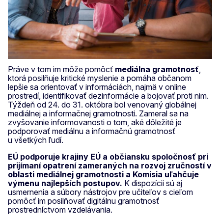
Práve v tom im môže pomôcť
mediálna gramotnosť
,
ktorá posilňuje kritické myslenie a pomáha občanom
lepšie sa orientovať v informáciách, najmä v online
prostredí, identifikovať dezinformácie a bojovať proti nim.
Týždeň od 24. do 31. októbra bol venovaný globálnej
mediálnej a informačnej gramotnosti. Zameral sa na
zvyšovanie informovanosti o tom, aké dôležité je
podporovať mediálnu a informačnú gramotnosť
u všetkých ľudí.
EÚ podporuje krajiny EÚ a občiansku spoločnosť pri
prijímaní opatrení zameraných na rozvoj zručností v
oblasti mediálnej gramotnosti a Komisia uľahčuje
výmenu najlepších postupov.
K dispozícii sú aj
usmernenia a súbory nástrojov pre učiteľov s cieľom
pomôcť im posilňovať digitálnu gramotnosť
prostredníctvom vzdelávania.