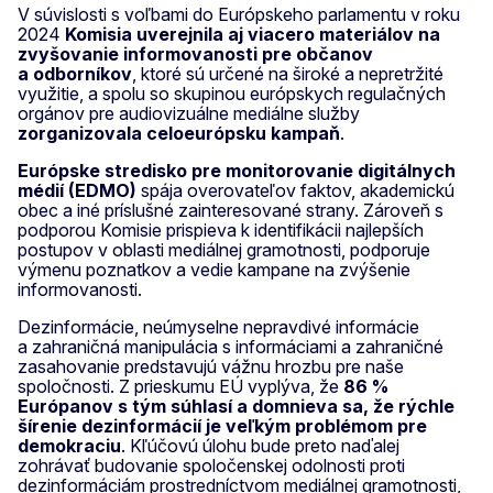
V súvislosti s voľbami do Európskeho parlamentu v roku
2024
Komisia uverejnila aj viacero materiálov na
zvyšovanie informovanosti pre občanov
a odborníkov
, ktoré sú určené na široké a nepretržité
využitie, a spolu so skupinou európskych regulačných
orgánov pre audiovizuálne mediálne služby
zorganizovala celoeurópsku kampaň
.
Európske stredisko pre monitorovanie digitálnych
médií (EDMO)
spája overovateľov faktov, akademickú
obec a iné príslušné zainteresované strany. Zároveň s
podporou Komisie prispieva k identifikácii najlepších
postupov v oblasti mediálnej gramotnosti, podporuje
výmenu poznatkov a vedie kampane na zvýšenie
informovanosti.
Dezinformácie, neúmyselne nepravdivé informácie
a zahraničná manipulácia s informáciami a zahraničné
zasahovanie predstavujú vážnu hrozbu pre naše
spoločnosti. Z prieskumu EÚ vyplýva, že
86 %
Európanov s tým súhlasí a domnieva sa, že rýchle
šírenie dezinformácií je veľkým problémom pre
demokraciu
. Kľúčovú úlohu bude preto naďalej
zohrávať budovanie spoločenskej odolnosti proti
dezinformáciám prostredníctvom mediálnej gramotnosti,