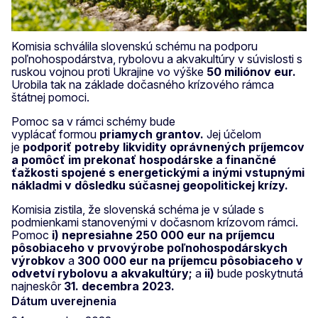
Komisia schválila slovenskú schému na podporu
poľnohospodárstva, rybolovu a akvakultúry v súvislosti s
ruskou vojnou proti Ukrajine vo výške
50 miliónov eur.
Urobila tak na základe dočasného krízového rámca
štátnej pomoci.
Pomoc sa v rámci schémy bude
vyplácať formou
priamych grantov.
Jej účelom
je
podporiť potreby likvidity oprávnených príjemcov
a pomôcť im prekonať hospodárske a finančné
ťažkosti spojené s energetickými a inými vstupnými
nákladmi v dôsledku súčasnej geopolitickej krízy.
Komisia zistila, že slovenská schéma je v súlade s
podmienkami stanovenými v dočasnom krízovom rámci.
Pomoc
i) nepresiahne 250 000 eur na príjemcu
pôsobiaceho v prvovýrobe poľnohospodárskych
výrobkov
a
300 000 eur na príjemcu pôsobiaceho v
odvetví rybolovu a akvakultúry;
a
ii)
bude poskytnutá
najneskôr
31. decembra 2023.
Dátum uverejnenia