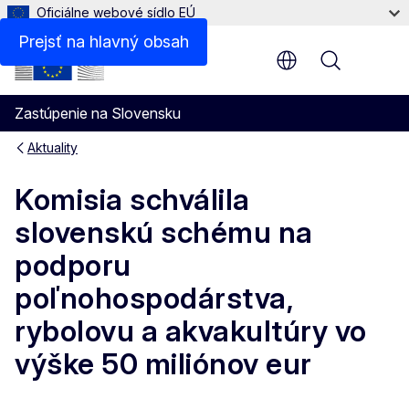
Oficiálne webové sídlo EÚ
Prejsť na hlavný obsah
Menu
Zastúpenie na Slovensku
Aktuality
Komisia schválila
slovenskú schému na
podporu
poľnohospodárstva,
rybolovu a akvakultúry vo
výške 50 miliónov eur