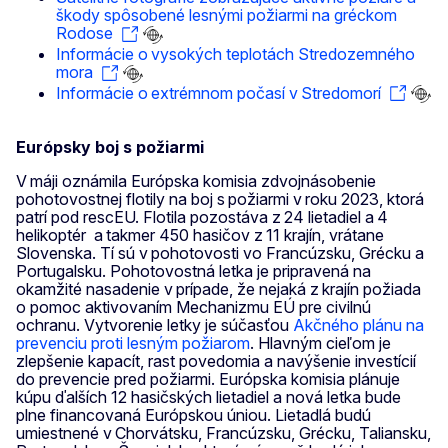
škody spôsobené lesnými požiarmi na gréckom
Rodose
Informácie o vysokých teplotách Stredozemného
mora
Informácie o extrémnom počasí v Stredomorí
Európsky boj s požiarmi
V máji oznámila Európska komisia zdvojnásobenie
pohotovostnej flotily na boj s požiarmi v roku 2023, ktorá
patrí pod rescEU. Flotila pozostáva z 24 lietadiel a 4
helikoptér a takmer 450 hasičov z 11 krajín, vrátane
Slovenska. Tí sú v pohotovosti vo Francúzsku, Grécku a
Portugalsku. Pohotovostná letka je pripravená na
okamžité nasadenie v prípade, že nejaká z krajín požiada
o pomoc aktivovaním Mechanizmu EÚ pre civilnú
ochranu. Vytvorenie letky je súčasťou
Akčného plánu na
prevenciu proti lesným požiarom
. Hlavným cieľom je
zlepšenie kapacít, rast povedomia a navýšenie investícií
do prevencie pred požiarmi. Európska komisia plánuje
kúpu ďalších 12 hasičských lietadiel a nová letka bude
plne financovaná Európskou úniou. Lietadlá budú
umiestnené v Chorvátsku, Francúzsku, Grécku, Taliansku,