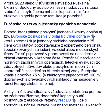
v roku 2023 alebo v súvislosti s inváziou Ruska na
Ukrajinu. Spoločný postup pri riešení núdzových situácii
zabraňuje zbytočnému mrhaniu kapacít a zaisťuje
efektívnu a rýchlu pomoc tam, kde je potrebná.
Európske rezervy a jednotky rýchleho nasadenia
Pomoc, ktorú priamo poskytnú jednotlivé krajiny dopĺňa aj
tzv.
Európske zoskupenie v oblasti civilnej ochrany
,
ktoré zhromažďuje jednotky rýchleho nasadenia z 25
členských štátov, pozostávajúce z expertného personálu,
špecializovaných zariadení, vozidiel alebo medicínskych
tímov. Tie sú pripravené v pohotovosti na nasadenie v
oblasti katastrofy v krátkom čase. Pomáhajú napríklad pri
horských záchranných operáciách, leteckej evakuácii zo
zdravotných dôvodov alebo poskytnutím mobilných
laboratórií či zariadení na čistenie pitnej vody. Európska
komisia pokrýva 75 % (v niektorých prípadoch až 100 %)
dopravných a prevádzkových nákladov na nasadenie v
rámci Európy alebo mimo nej.
Ak by si núdzová situácia vyžadovala dodatočnú pomoc
na záchranu životov, dodatočné kapacity budú
poskytnuté z európskej rezervy
rescEU
. Ide o
spoločnú európsku rezervu vlastného materiálu a kapacít,