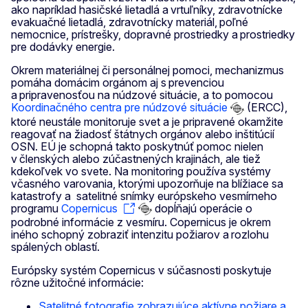
ako napríklad hasičské lietadlá a vrtuľníky, zdravotnícke
evakuačné lietadlá, zdravotnícky materiál, poľné
nemocnice, prístrešky, dopravné prostriedky a prostriedky
pre dodávky energie.
Okrem materiálnej či personálnej pomoci, mechanizmus
pomáha domácim orgánom aj s prevenciou
a pripravenosťou na núdzové situácie, a to pomocou
Koordinačného centra pre núdzové situácie
(ERCC),
ktoré neustále monitoruje svet a je pripravené okamžite
reagovať na žiadosť štátnych orgánov alebo inštitúcií
OSN. EÚ je schopná takto poskytnúť pomoc nielen
v členských alebo zúčastnených krajinách, ale tiež
kdekoľvek vo svete. Na monitoring používa systémy
včasného varovania, ktorými upozorňuje na blížiace sa
katastrofy a satelitné snímky európskeho vesmírneho
programu
Copernicus
dopĺňajú operácie o
podrobné informácie z vesmíru. Copernicus je okrem
iného schopný zobraziť intenzitu požiarov a rozlohu
spálených oblastí.
Európsky systém Copernicus v súčasnosti poskytuje
rôzne užitočné informácie:
Satelitné fotografie zobrazujúce aktívne požiare a