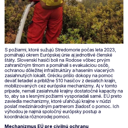
S požiarmi, ktoré sužujú Stredomorie počas leta 2023,
pomáhajú okrem Európskej únie aj jednotlivé členské
štáty. Slovenskí hasiči boli na Rodose vôbec prvým
zahraničným tímom a pomáhali s evakuáciou osôb,
ochranou dôležitej infraštruktúry a hasením viacerých
zasiahnutých lokalít. Grécku prišlo dokopy na pomoc
deväť lietadiel a približne 510 hasičov z desiatich krajín,
mobilizovaných cez európske mechanizmy. Aj v tomto
prípade, nemali zasiahnuté krajiny dostatočné kapacity na
to, aby sa s lesnými požiarmi vysporiadali samé. EÚ preto
zaviedla mechanizmy, ktoré uľahčujú krajine v núdzi
poslať medzinárodným partnerom žiadosť o pomoc. Ich
výhodou je najmä spoločný európsky postup a
koordinácia rôznorodej pomoci.
Mechanizmus EÚ pre civilnú ochranu