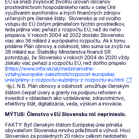
EÚ sa snaží zvyšovať životnú úroveň občanov
prostredníctvom hospodárskeho rastu v celej Únii
využívaním eurofondov a iných finančných zdrojov
určených pre členské štáty. Slovensko je od svojho
vstupu do EÚ čistým prijímateľom týchto prostriedkov,
teda prijíma viac peňazí z rozpočtu EÚ, než do neho
prispieva. V rokoch 2004 až 2022 dostalo Slovensko
viac ako 36 miliárd z európskeho rozpočtu. Ak k tomu
pridáme Plán obnovy a odolnosti, táto suma sa zvýši na
38 miliárd eur. Štatistiky Ministerstva financií SR
potvrdzujú, že Slovensko v rokoch 2004 do 2020 vždy
získalo viac peňazí z rozpočtu EÚ, než doňho prispelo
(
https://www.mfsr.sk/sk/medzinarodne-
vztahy/europske-zalezitosti/rozpocet-europskej-
unie/prijmy-z-rozpoctu-eu/prijmy-z-rozpoctu-eu.html
). N.B. Plán obnovy a odolnosti umožňuje členským
štátom čerpať úvery a granty na podporu reforiem a
investícií v oblastiach ako vzdelávanie, zdravotníctvo,
efektívny štát, digitalizácia, veda, výskum a inovácie.
MÝTUS: Členstvo v EÚ Slovensku nič neprinieslo.
FAKTY: Byť členským štátom Európskej únie prináša
obyvateľom Slovenska mnoho príležitostí a výhod. Hoci
Slovensko za posledných 20 rokov celkom nedobehlo