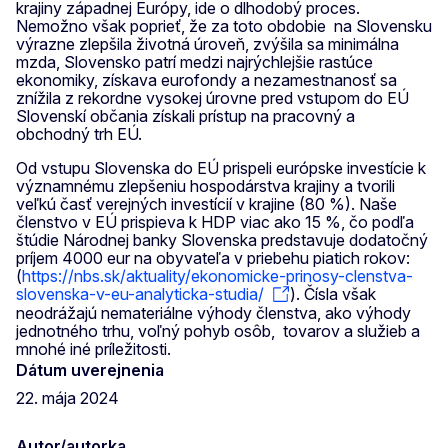
krajiny západnej Európy, ide o dlhodobý proces.
Nemožno však poprieť, že za toto obdobie na Slovensku
výrazne zlepšila životná úroveň, zvýšila sa minimálna
mzda, Slovensko patrí medzi najrýchlejšie rastúce
ekonomiky, získava eurofondy a nezamestnanosť sa
znížila z rekordne vysokej úrovne pred vstupom do EÚ
Slovenskí občania získali prístup na pracovný a
obchodný trh EÚ.
Od vstupu Slovenska do EÚ prispeli európske investície k
významnému zlepšeniu hospodárstva krajiny a tvorili
veľkú časť verejných investícií v krajine (80 %). Naše
členstvo v EÚ prispieva k HDP viac ako 15 %, čo podľa
štúdie Národnej banky Slovenska predstavuje dodatočný
príjem 4000 eur na obyvateľa v priebehu piatich rokov:
(
https://nbs.sk/aktuality/ekonomicke-prinosy-clenstva-
slovenska-v-eu-analyticka-studia/
). Čísla však
neodrážajú nemateriálne výhody členstva, ako výhody
jednotného trhu, voľný pohyb osôb, tovarov a služieb a
mnohé iné príležitosti.
Dátum uverejnenia
22. mája 2024
Autor/autorka