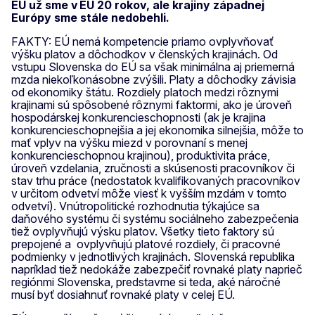
EÚ už sme v EÚ 20 rokov, ale krajiny západnej
Európy sme stále nedobehli.
FAKTY: EÚ nemá kompetencie priamo ovplyvňovať
výšku platov a dôchodkov v členských krajinách. Od
vstupu Slovenska do EÚ sa však minimálna aj priemerná
mzda niekoľkonásobne zvýšili. Platy a dôchodky závisia
od ekonomiky štátu. Rozdiely platoch medzi rôznymi
krajinami sú spôsobené rôznymi faktormi, ako je úroveň
hospodárskej konkurencieschopnosti (ak je krajina
konkurencieschopnejšia a jej ekonomika silnejšia, môže to
mať vplyv na výšku miezd v porovnaní s menej
konkurencieschopnou krajinou), produktivita práce,
úroveň vzdelania, zručnosti a skúsenosti pracovníkov či
stav trhu práce (nedostatok kvalifikovaných pracovníkov
v určitom odvetví môže viesť k vyšším mzdám v tomto
odvetví). Vnútropolitické rozhodnutia týkajúce sa
daňového systému či systému sociálneho zabezpečenia
tiež ovplyvňujú výsku platov. Všetky tieto faktory sú
prepojené a ovplyvňujú platové rozdiely, či pracovné
podmienky v jednotlivých krajinách. Slovenská republika
napríklad tiež nedokáže zabezpečiť rovnaké platy naprieč
regiónmi Slovenska, predstavme si teda, aké náročné
musí byť dosiahnuť rovnaké platy v celej EÚ.