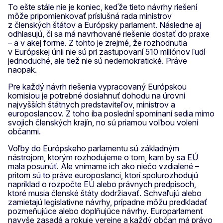
To ešte stále nie je koniec, keďže tieto návrhy riešení
môže pripomienkovať príslušná rada ministrov
z členských štátov a Európsky parlament. Následne aj
odhlasujú, či sa má navrhované riešenie dostať do praxe
– a v akej forme. Z tohto je zrejmé, že rozhodnutia
v Európskej únii nie sú pri zastupovaní 510 miliónov ľudí
jednoduché, ale tiež nie sú nedemokratické. Práve
naopak.
Pre každý návrh riešenia vypracovaný Európskou
komisiou je potrebné dosiahnuť dohodu na úrovni
najvyšších štátnych predstaviteľov, ministrov a
europoslancov. Z toho iba poslední spomínaní sedia mimo
svojich členských krajín, no sú priamou voľbou volení
občanmi.
Voľby do Európskeho parlamentu sú základným
nástrojom, ktorým rozhodujeme o tom, kam by sa EÚ
mala posunúť. Ale vnímame ich ako niečo vzdialené –
pritom sú to práve europoslanci, ktorí spolurozhodujú
napríklad o rozpočte EÚ alebo právnych predpisoch,
ktoré musia členské štáty dodržiavať. Schvaľujú alebo
zamietajú legislatívne návrhy, prípadne môžu predkladať
pozmeňujúce alebo doplňujúce návrhy. Europarlament
navyše zasadá a rokuje verejne a každý občan má právo