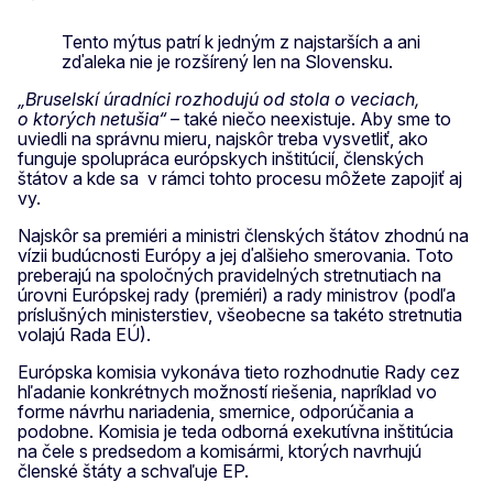
Tento mýtus patrí k jedným z najstarších a ani
zďaleka nie je rozšírený len na Slovensku.
„Bruselskí úradníci rozhodujú od stola o veciach,
o ktorých netušia“
– také niečo neexistuje. Aby sme to
uviedli na správnu mieru, najskôr treba vysvetliť, ako
funguje spolupráca európskych inštitúcií, členských
štátov a kde sa v rámci tohto procesu môžete zapojiť aj
vy.
Najskôr sa premiéri a ministri členských štátov zhodnú na
vízii budúcnosti Európy a jej ďalšieho smerovania. Toto
preberajú na spoločných pravidelných stretnutiach na
úrovni Európskej rady (premiéri) a rady ministrov (podľa
príslušných ministerstiev, všeobecne sa takéto stretnutia
volajú Rada EÚ).
Európska komisia vykonáva tieto rozhodnutie Rady cez
hľadanie konkrétnych možností riešenia, napríklad vo
forme návrhu nariadenia, smernice, odporúčania a
podobne. Komisia je teda odborná exekutívna inštitúcia
na čele s predsedom a komisármi, ktorých navrhujú
členské štáty a schvaľuje EP.