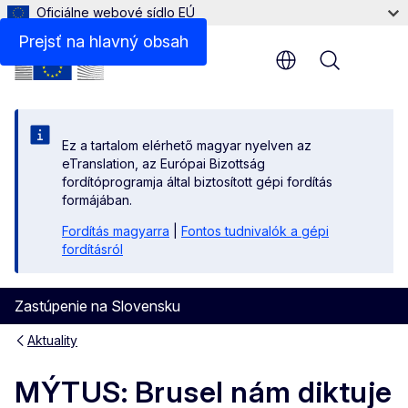
Oficiálne webové sídlo EÚ
Prejsť na hlavný obsah
Menu
Ez a tartalom elérhető magyar nyelven az
eTranslation, az Európai Bizottság
fordítóprogramja által biztosított gépi fordítás
formájában.
Fordítás magyarra
|
Fontos tudnivalók a gépi
fordításról
Zastúpenie na Slovensku
Aktuality
MÝTUS: Brusel nám diktuje