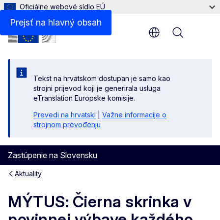
Oficiálne webové sídlo EÚ
Prejsť na hlavný obsah
Menu
Tekst na hrvatskom dostupan je samo kao
strojni prijevod koji je generirala usluga
eTranslation Europske komisije.
Prevedi na hrvatski
|
Važne informacije o
strojnom prevođenju
Zastúpenie na Slovensku
Aktuality
MÝTUS: Čierna skrinka v
povinnej výbave každého