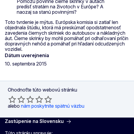
Pomôžu povinné čierne skrinky v autách
predísť stratám na životoch v Európe? A
naozaj sa stanú povinnými?
Toto tvrdenie je mýtus. Európska komisia si zatiaľ len
objednala štúdiu, ktorá má preskúmať opodstatnenosť
zavedenia čiernych skriniek do autobusov a nákladných
áut. Čierne skrinky by mohli pomáhať pri odhaľovaní príčin
dopravných nehôd a pomáhať pri hľadaní odcudzených
vozidiel.
Dátum uverejnenia
10. septembra 2015
Ohodnoťte túto webovú stránku
alebo
nám poskytnite spätnú väzbu
Zastúpenie na Slovensku
Túto stránku spravuje: