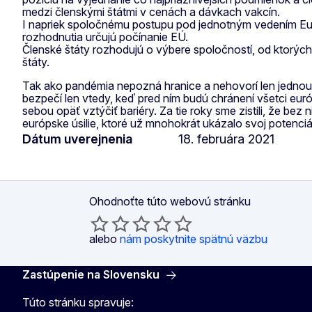
medzi členskými štátmi v cenách a dávkach vakcín.
I napriek spoločnému postupu pod jednotným vedením Euró
rozhodnutia určujú počínanie EÚ.
Členské štáty rozhodujú o výbere spoločností, od ktorých
štáty.
Tak ako pandémia nepozná hranice a nehovorí len jednou 
bezpečí len vtedy, keď pred ním budú chránení všetci eur
sebou opäť vztýčiť bariéry. Za tie roky sme zistili, že b
európske úsilie, ktoré už mnohokrát ukázalo svoj potenciá
Dátum uverejnenia
18. februára 2021
Ohodnoťte túto webovú stránku
alebo
nám poskytnite spätnú väzbu
Zastúpenie na Slovensku
Túto stránku spravuje: