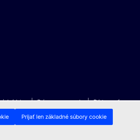
bných údajov
Právne upozornenie
Prístupnosť
okie
Prijať len základné súbory cookie