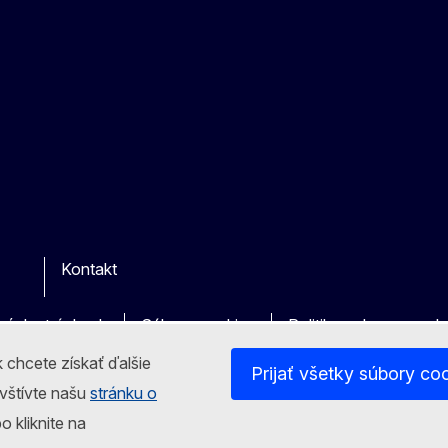
Kontakt
r
vých stránkach
Súbory cookies
Politika ochrany oso
 chcete získať ďalšie
Prijať všetky súbory co
avštívte našu
stránku o
o kliknite na