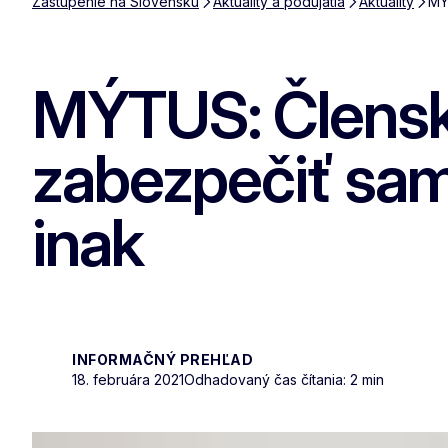
Zastúpenie na Slovensku
Aktuality a podujatia
Aktuality
MÝ
MÝTUS: Členské 
zabezpečiť samo
inak
INFORMAČNÝ PREHĽAD
18. februára 2021
Odhadovaný čas čítania: 2 min