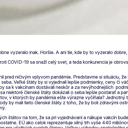
e vyzeralo inak. Horšie. A ani tie, kde by to vyzeralo dobre,
proti COVID-19 sa snaží celý svet, a teda konkurencia je obrov
il pred ničivým vplyvom pandémie. Predstavme si situáciu, že
seba. Veľké štáty by si vyjednali lepšie podmienky, ceny či 
 by sa k vakcínam dostávali neskôr a za nevýhodnejších podm
 niektoré členské štáty dokázali o seba lepšie postarať a pan
átov, v ktorých by pandémia ešte výrazne vyčíňala? Jednotný tr
ody by mali tieto členské štáty z toho, že by boli zdravými
ný.
ch štátov na tom, že sa pri vyjednávaní a nákupe vakcín bud
statne. EÚ ako celok reprezentuje silný trh vyše 440 miliónov
cien pre všetkých svojich členov. Veľkou výhodou spoločného p