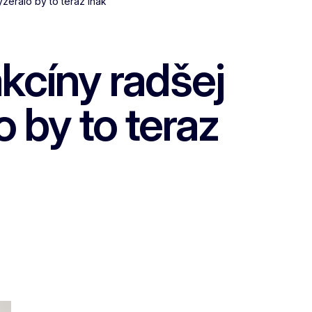
zeralo by to teraz inak
kcíny radšej
 by to teraz