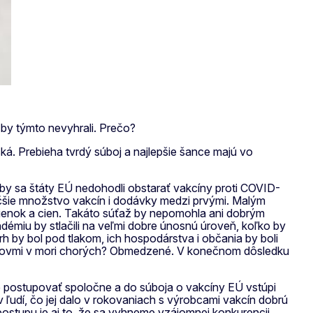
 by týmto nevyhrali. Prečo?
ská. Prebieha tvrdý súboj a najlepšie šance majú vo
 by sa štáty EÚ nedohodli obstarať vakcíny proti COVID-
väčšie množstvo vakcín i dodávky medzi prvými. Malým
ienok a cien. Takáto súťaž by nepomohla ani dobrým
démiu by stlačili na veľmi dobre únosnú úroveň, koľko by
h by bol pod tlakom, ich hospodárstva i občania by boli
 ostrovmi v mori chorých? Obmedzené. V konečnom dôsledku
e postupovať spoločne a do súboja o vakcíny EÚ vstúpi
 ľudí, čo jej dalo v rokovaniach s výrobcami vakcín dobrú
ostupu je aj to, že sa vyhneme vzájomnej konkurencii