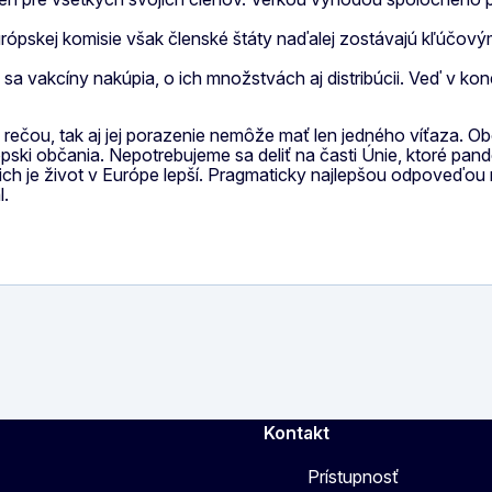
pskej komisie však členské štáty naďalej zostávajú kľúčovým
 sa vakcíny nakúpia, o ich množstvách aj distribúcii. Veď v 
rečou, tak aj jej porazenie nemôže mať len jedného víťaza. 
ópski občania. Nepotrebujeme sa deliť na časti Únie, ktoré pan
ez nich je život v Európe lepší. Pragmaticky najlepšou odpove
l.
Kontakt
Prístupnosť