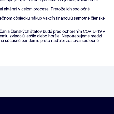
i aktérmi v celom procese. Pretože ich spoločné
konečnom dôsledku nákup vakcín financujú samotné členské
Občania členských štátov budú pred ochorením COVID-19 v
démiu zvládajú lepšie alebo horšie. Nepotrebujeme medzi
ďou na súčasnú pandémiu preto naďalej zostáva spoločné