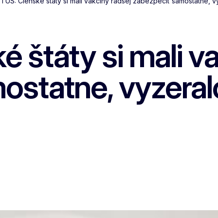
TUS: Členské štáty si mali vakcíny radšej zabezpečiť samostatne, vy
štáty si mali va
statne, vyzeralo