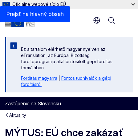
Oficiálne webové sídlo EÚ
Prejsť na hlavný obsah
Menu
Ez a tartalom elérhető magyar nyelven az
eTranslation, az Európai Bizottság
fordítóprogramja által biztosított gépi fordítás
formájában.
Fordítás magyarra
|
Fontos tudnivalók a gépi
fordításról
Zastúpenie na Slovensku
Aktuality
MÝTUS: EÚ chce zakázať