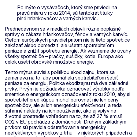
Po mýte o vysávačoch, ktorý sme priviedli na
pravú mieru v roku 2014, sú tentokrát titulky
plné hriankovačov a varných kanvíc.
Prednedávnom sa v médiách objavili rôzne poplašné
správy o zákaze hriankovačov, fénov a varných kanvíc.
Cieľom európskych pravidiel pritom nie je tieto spotrebiče
zakázať alebo obmedziť, ale ušetriť spotrebiteľom
peniaze a znížiť spotrebu energie. Ak vezmeme do úvahy
všetky spotrebiče – pračky, sušičky, kotle, Európa ako
celok ušetrí obrovské množstvo energie.
Tento mýtus súvisí s politikou ekodizajnu, ktorá sa
zameriava na to, aby pomáhala spotrebiteľom šetriť
peniaze za energiu. Politika ekodizajnu má dva základné
prvky. Prvým je požiadavka označovať výrobky podľa
smernice o energetickom označovaní z roku 2010, aby si
spotrebiteľ pred kúpou mohol porovnať nie len ceny
spotrebičov, ale aj ich energetickú efektívnosť, a teda
súhrnné náklady na ich používanie, ako aj vplyv na
životné prostredie vzhľadom na to, že až 27 % emisií
CO2 v EÚ pochádza z domácností. Druhým základným
prvkom sú pravidlá odstraňovania energeticky
neefektívnych výrobkov z trhu – v niektorých prípadoch a