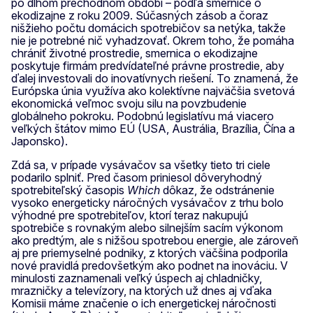
po dlhom prechodnom období – podľa smernice o
ekodizajne z roku 2009. Súčasných zásob a čoraz
nišžieho počtu domácich spotrebičov sa netýka, takže
nie je potrebné nič vyhadzovať. Okrem toho, že pomáha
chrániť životné prostredie, smernica o ekodizajne
poskytuje firmám predvídateľné právne prostredie, aby
ďalej investovali do inovatívnych riešení. To znamená, že
Európska únia využíva ako kolektívne najväčšia svetová
ekonomická veľmoc svoju silu na povzbudenie
globálneho pokroku. Podobnú legislatívu má viacero
veľkých štátov mimo EÚ (USA, Austrália, Brazília, Čína a
Japonsko).
Zdá sa, v prípade vysávačov sa všetky tieto tri ciele
podarilo splniť. Pred časom priniesol dôveryhodný
spotrebiteľský časopis
Which
dôkaz, že odstránenie
vysoko energeticky náročných vysávačov z trhu bolo
výhodné pre spotrebiteľov, ktorí teraz nakupujú
spotrebiče s rovnakým alebo silnejším sacím výkonom
ako predtým, ale s nižšou spotrebou energie, ale zároveň
aj pre priemyselné podniky, z ktorých väčšina podporila
nové pravidlá predovšetkým ako podnet na inováciu. V
minulosti zaznamenali veľký úspech aj chladničky,
mrazničky a televízory, na ktorých už dnes aj vďaka
Komisii máme značenie o ich energetickej náročnosti