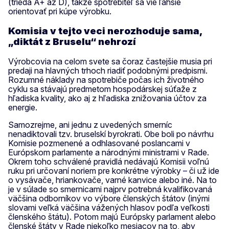
(trieda A+ až D), takže spotrebiteľ sa vie ľahšie
orientovať pri kúpe výrobku.
Komisia v tejto veci nerozhoduje sama,
„diktát z Bruselu“ nehrozí
Výrobcovia na celom svete sa čoraz častejšie musia pri
predaji na hlavných trhoch riadiť podobnými predpismi.
Rozumné náklady na spotrebiče počas ich životného
cyklu sa stávajú predmetom hospodárskej súťaže z
hľadiska kvality, ako aj z hľadiska znižovania účtov za
energie.
Samozrejme, ani jednu z uvedených smerníc
nenadiktovali tzv. bruselskí byrokrati. Obe boli po návrhu
Komisie pozmenené a odhlasované poslancami v
Európskom parlamente a národnými ministrami v Rade.
Okrem toho schválené pravidlá nedávajú Komisii voľnú
ruku pri určovaní noriem pre konkrétne výrobky – či už ide
o vysávače, hriankovače, varné kanvice alebo iné. Na to
je v súlade so smernicami najprv potrebná kvalifikovaná
väčšina odborníkov vo výbore členských štátov (inými
slovami veľká väčšina vážených hlasov podľa veľkosti
členského štátu). Potom majú Európsky parlament alebo
členské štáty v Rade niekoľko mesiacov na to, aby