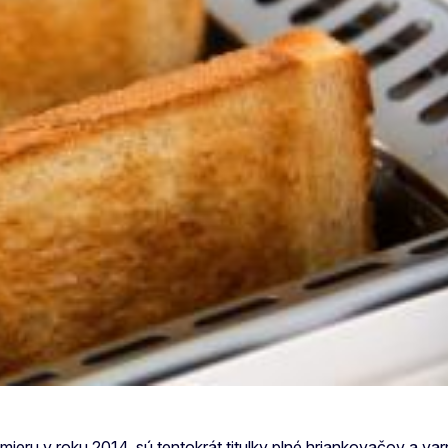
mieru v roku 2014, sú tentokrát titulky plné hriankovačov a va