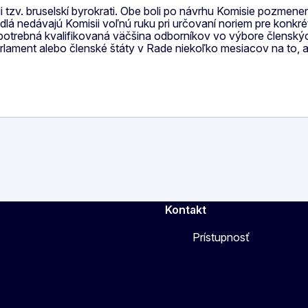
 tzv. bruselskí byrokrati. Obe boli po návrhu Komisie pozme
lá nedávajú Komisii voľnú ruku pri určovaní noriem pre konkré
v potrebná kvalifikovaná väčšina odborníkov vo výbore člensk
lament alebo členské štáty v Rade niekoľko mesiacov na to, a
Kontakt
Prístupnosť