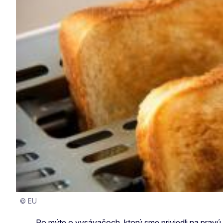
© EU
Po mýte o vysávačoch, ktorý sme priviedli na pravú 