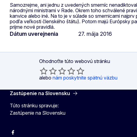
Samozrejme, ani jednu z uvedených smerníc nenadiktovali
národnými ministrami v Rade. Okrem toho schválené pravid
kanvice alebo iné. Na to je v súlade so smernicami najpr
podľa veľkosti členského štátu). Potom majú Európsky par
prijme nové pravidlá.
Dátum uverejnenia
27. mája 2016
Ohodnoťte túto webovú stránku
alebo
nám poskytnite spätnú väzbu
Zastúpenie na Slovensku
Túto stránku spravuje:
Zastúpenie na Slovensku
Facebook
Instagram
X
YouTube