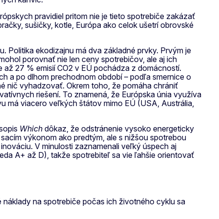
skych pravidiel pritom nie je tieto spotrebiče zakázať
račky, sušičky, kotle, Európa ako celok ušetrí obrovské
iu. Politika ekodizajnu má dva základné prvky. Prvým je
hol porovnať nie len ceny spotrebičov, ale aj ich
, že až 27 % emisií CO2 v EÚ pochádza z domácností.
doch a po dlhom prechodnom období – podľa smernice o
bné nič vyhadzovať. Okrem toho, že pomáha chrániť
novatívnych riešení. To znamená, že Európska únia využíva
vu má viacero veľkých štátov mimo EÚ (USA, Austrália,
asopis
Which
dôkaz, že odstránenie vysoko energeticky
ím sacím výkonom ako predtým, ale s nižšou spotrebou
 inováciu. V minulosti zaznamenali veľký úspech aj
eda A+ až D), takže spotrebiteľ sa vie ľahšie orientovať
é náklady na spotrebiče počas ich životného cyklu sa