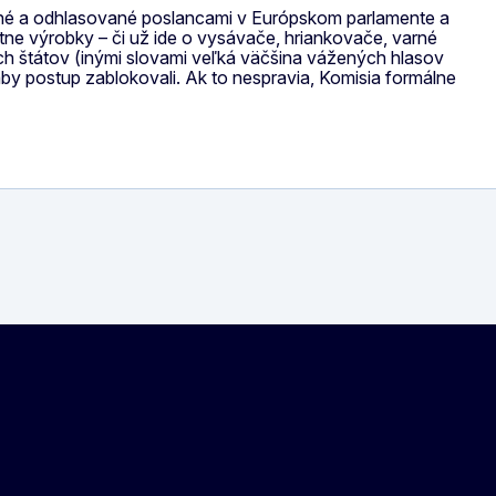
nené a odhlasované poslancami v Európskom parlamente a
tne výrobky – či už ide o vysávače, hriankovače, varné
ých štátov (inými slovami veľká väčšina vážených hlasov
by postup zablokovali. Ak to nespravia, Komisia formálne