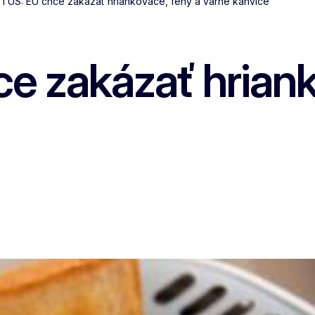
TUS: EÚ chce zakázať hriankovače, fény a varné kanvice
 zakázať hriank