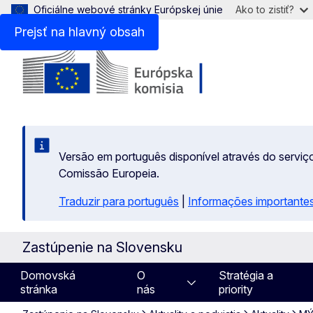
Oficiálne webové stránky Európskej únie
Ako to zistiť?
Prejsť na hlavný obsah
Versão em português disponível através do serviço
Comissão Europeia.
Traduzir para português
|
Informações importantes
Zastúpenie na Slovensku
Domovská
O
Stratégia a
stránka
nás
priority