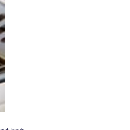
rných kanvíc.