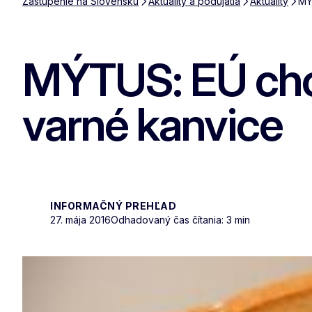
Zastúpenie na Slovensku
Aktuality a podujatia
Aktuality
MÝ
MÝTUS: EÚ chce
varné kanvice
INFORMAČNÝ PREHĽAD
27. mája 2016
Odhadovaný čas čítania: 3 min