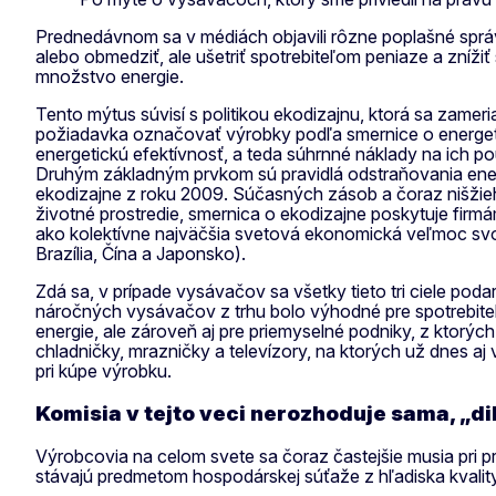
Prednedávnom sa v médiách objavili rôzne poplašné správ
alebo obmedziť, ale ušetriť spotrebiteľom peniaze a zníži
množstvo energie.
Tento mýtus súvisí s politikou ekodizajnu, ktorá sa zamer
požiadavka označovať výrobky podľa smernice o energetic
energetickú efektívnosť, a teda súhrnné náklady na ich p
Druhým základným prvkom sú pravidlá odstraňovania ener
ekodizajne z roku 2009. Súčasných zásob a čoraz nišžie
životné prostredie, smernica o ekodizajne poskytuje firmá
ako kolektívne najväčšia svetová ekonomická veľmoc svoj
Brazília, Čína a Japonsko).
Zdá sa, v prípade vysávačov sa všetky tieto tri ciele pod
náročných vysávačov z trhu bolo výhodné pre spotrebiteľ
energie, ale zároveň aj pre priemyselné podniky, z ktorý
chladničky, mrazničky a televízory, na ktorých už dnes aj 
pri kúpe výrobku.
Komisia v tejto veci nerozhoduje sama, „di
Výrobcovia na celom svete sa čoraz častejšie musia pri p
stávajú predmetom hospodárskej súťaže z hľadiska kvality,