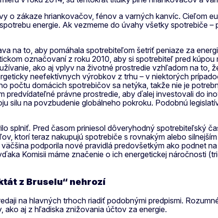
y o zákaze hriankovačov, fénov a varných kanvíc. Cieľom európ
ť spotrebu energie. Ak vezmeme do úvahy všetky spotrebiče – p
iava na to, aby pomáhala spotrebiteľom šetriť peniaze za energ
kom označovaní z roku 2010, aby si spotrebiteľ pred kúpou mo
oužívanie, ako aj vplyv na životné prostredie vzhľadom na to
geticky neefektívnych výrobkov z trhu – v niektorých prípa
ho počtu domácich spotrebičov sa netýka, takže nie je potre
m predvídateľné právne prostredie, aby ďalej investovali do i
u silu na povzbudenie globálneho pokroku. Podobnú legislatí
arilo splniť. Pred časom priniesol dôveryhodný spotrebiteľský č
ov, ktorí teraz nakupujú spotrebiče s rovnakým alebo silnejš
ch väčšina podporila nové pravidlá predovšetkým ako podnet na
vďaka Komisii máme značenie o ich energetickej náročnosti (tri
ktát z Bruselu“ nehrozí
redaji na hlavných trhoch riadiť podobnými predpismi. Rozumn
 ako aj z hľadiska znižovania účtov za energie.