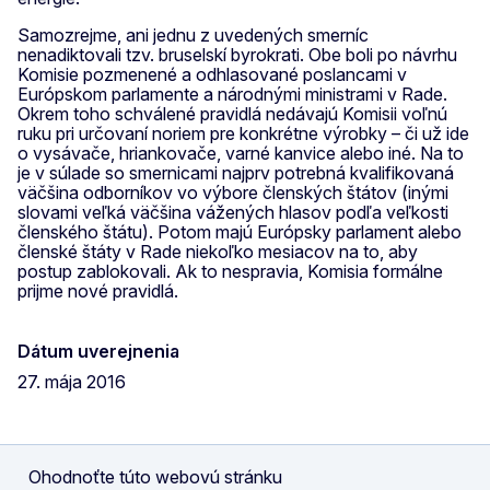
Samozrejme, ani jednu z uvedených smerníc
nenadiktovali tzv. bruselskí byrokrati. Obe boli po návrhu
Komisie pozmenené a odhlasované poslancami v
Európskom parlamente a národnými ministrami v Rade.
Okrem toho schválené pravidlá nedávajú Komisii voľnú
ruku pri určovaní noriem pre konkrétne výrobky – či už ide
o vysávače, hriankovače, varné kanvice alebo iné. Na to
je v súlade so smernicami najprv potrebná kvalifikovaná
väčšina odborníkov vo výbore členských štátov (inými
slovami veľká väčšina vážených hlasov podľa veľkosti
členského štátu). Potom majú Európsky parlament alebo
členské štáty v Rade niekoľko mesiacov na to, aby
postup zablokovali. Ak to nespravia, Komisia formálne
prijme nové pravidlá.
Dátum uverejnenia
27. mája 2016
Ohodnoťte túto webovú stránku