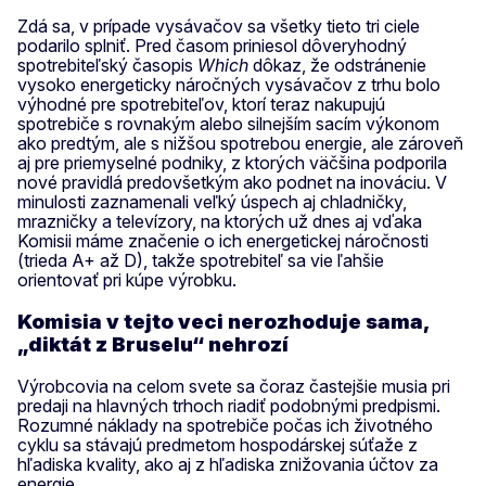
Zdá sa, v prípade vysávačov sa všetky tieto tri ciele
podarilo splniť. Pred časom priniesol dôveryhodný
spotrebiteľský časopis
Which
dôkaz, že odstránenie
vysoko energeticky náročných vysávačov z trhu bolo
výhodné pre spotrebiteľov, ktorí teraz nakupujú
spotrebiče s rovnakým alebo silnejším sacím výkonom
ako predtým, ale s nižšou spotrebou energie, ale zároveň
aj pre priemyselné podniky, z ktorých väčšina podporila
nové pravidlá predovšetkým ako podnet na inováciu. V
minulosti zaznamenali veľký úspech aj chladničky,
mrazničky a televízory, na ktorých už dnes aj vďaka
Komisii máme značenie o ich energetickej náročnosti
(trieda A+ až D), takže spotrebiteľ sa vie ľahšie
orientovať pri kúpe výrobku.
Komisia v tejto veci nerozhoduje sama,
„diktát z Bruselu“ nehrozí
Výrobcovia na celom svete sa čoraz častejšie musia pri
predaji na hlavných trhoch riadiť podobnými predpismi.
Rozumné náklady na spotrebiče počas ich životného
cyklu sa stávajú predmetom hospodárskej súťaže z
hľadiska kvality, ako aj z hľadiska znižovania účtov za
energie.