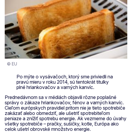
© EU
Po mýte o vysávačoch, ktorý sme priviedli na
pravú mieru v roku 2014, sú tentokrát titulky
plné hriankovačov a varných kanvíc.
Prednedávnom sa v médiách objavili rôzne poplašné
správy o zákaze hriankovačov, fénov a varných kanvíc.
Cieľom európskych pravidiel pritom nie je tieto spotrebiče
zakázať alebo obmedziť, ale ušetriť spotrebiteľom
peniaze a znížiť spotrebu energie. Ak vezmeme do úvahy
všetky spotrebiče – pračky, sušičky, kotle, Európa ako
celok ušetrí obrovské množstvo energie.