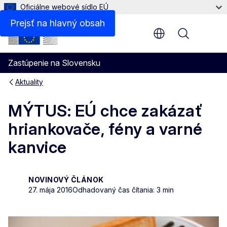
Oficiálne webové sídlo EÚ
Prejsť na hlavný obsah
Menu
Zastúpenie na Slovensku
Aktuality
MÝTUS: EÚ chce zakázať
hriankovače, fény a varné
kanvice
NOVINOVÝ ČLÁNOK
27. mája 2016
Odhadovaný čas čítania: 3 min