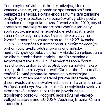
Tento mýtus súvisí s politikou ekodizajnu, ktorá sa
zameriava na to, aby pomáhala spotrebiteľom šetriť
peniaze za energiu. Politika ekodizajnu má dva základné
prvky. Prvým je požiadavka označovať výrobky podľa
smernice o energetickom označovaní z roku 2010, aby si
spotrebiteľ pred kúpou mohol porovnať nie len ceny
spotrebičov, ale aj ich energetickú efektívnosť, a teda
súhrnné náklady na ich používanie, ako aj vplyv na
životné prostredie vzhľadom na to, že až 27 % emisií
CO2 v EÚ pochádza z domácností. Druhým základným
prvkom sú pravidlá odstraňovania energeticky
neefektívnych výrobkov z trhu – v niektorých prípadoch a
po dlhom prechodnom období – podľa smernice o
ekodizajne z roku 2009. Súčasných zásob a čoraz
nišžieho počtu domácich spotrebičov sa netýka, takže
nie je potrebné nič vyhadzovať. Okrem toho, že pomáha
chrániť životné prostredie, smernica o ekodizajne
poskytuje firmám predvídateľné právne prostredie, aby
ďalej investovali do inovatívnych riešení. To znamená, že
Európska únia využíva ako kolektívne najväčšia svetová
ekonomická veľmoc svoju silu na povzbudenie
globálneho pokroku. Podobnú legislatívu má viacero
veľkých štátov mimo EÚ (USA, Austrália, Brazília, Čína a
Japonsko).