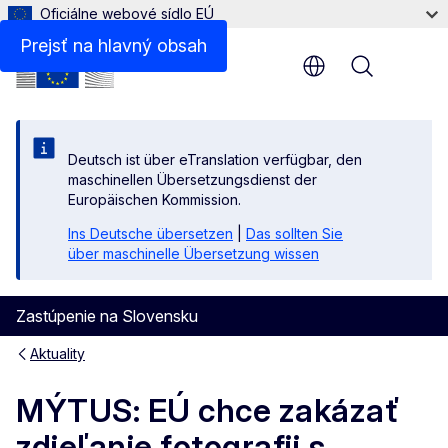
Oficiálne webové sídlo EÚ
Prejsť na hlavný obsah
Menu
Deutsch ist über eTranslation verfügbar, den
maschinellen Übersetzungsdienst der
Europäischen Kommission.
Ins Deutsche übersetzen
|
Das sollten Sie
über maschinelle Übersetzung wissen
Zastúpenie na Slovensku
Aktuality
MÝTUS: EÚ chce zakázať
zdieľanie fotografii s