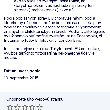
Ako to bude so zverejňovaním fotiek, na
ktorých sa okrem vás nachádza aj nejaký ten
historický architektonický skvost?
Podľa poplašných správ EÚ pripravuje návrh, podľa
ktorého by už nebolo možné bez súhlasu nositeľa práv
zdieľať na sociálnych sieťach fotografie s vyobrazením
známych architektonických stavieb. Podľa týchto legiend
by už nemalo byť možné zverejňovať na Facebooku, či
Instagrame fotky Eiffelovky, či London Eye.
Ide samozrejme o kačicu. Takýto návrh EÚ neexistuje,
využitie takýchto fotografií na nekomerčné účely je
možné.
Dátum uverejnenia
10. septembra 2015
Ohodnoťte túto webovú stránku