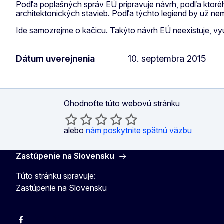
Podľa poplašných správ EÚ pripravuje návrh, podľa ktoré
architektonických stavieb. Podľa týchto legiend by už n
Ide samozrejme o kačicu. Takýto návrh EÚ neexistuje, vyu
Dátum uverejnenia
10. septembra 2015
Ohodnoťte túto webovú stránku
alebo
nám poskytnite spätnú väzbu
Zastúpenie na Slovensku
Túto stránku spravuje:
Zastúpenie na Slovensku