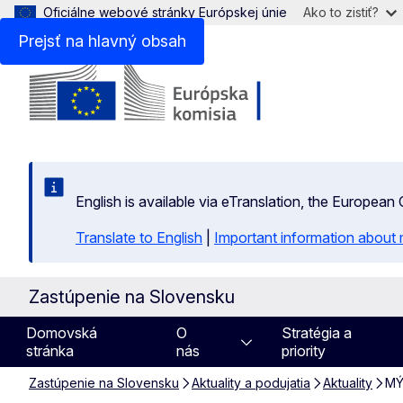
Oficiálne webové stránky Európskej únie
Ako to zistiť?
Prejsť na hlavný obsah
English is available via eTranslation, the Europea
Translate to English
|
Important information about 
Zastúpenie na Slovensku
Domovská
O
Stratégia a
stránka
nás
priority
Zastúpenie na Slovensku
Aktuality a podujatia
Aktuality
MÝ