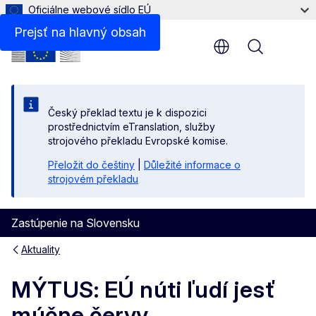
Oficiálne webové sídlo EÚ
Prejsť na hlavný obsah
Menu
Český překlad textu je k dispozici
prostřednictvím eTranslation, služby
strojového překladu Evropské komise.
Přeložit do češtiny
|
Důležité informace o
strojovém překladu
Zastúpenie na Slovensku
Aktuality
MÝTUS: EÚ núti ľudí jesť
múčne červy