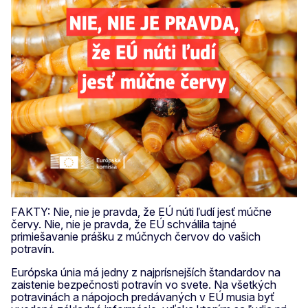
FAKTY: Nie, nie je pravda, že EÚ núti ľudí jesť múčne
červy. Nie, nie je pravda, že EÚ schválila tajné
primiešavanie prášku z múčnych červov do vašich
potravín.
Európska únia má jedny z najprísnejších štandardov na
zaistenie bezpečnosti potravín vo svete. Na všetkých
potravinách a nápojoch predávaných v EÚ musia byť