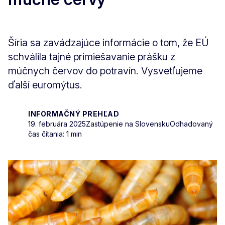
Šíria sa zavádzajúce informácie o tom, že EÚ
schválila tajné primiešavanie prášku z
múčnych červov do potravín. Vysvetľujeme
ďalší euromýtus.
INFORMAČNÝ PREHĽAD
19. februára 2025
Zastúpenie na Slovensku
Odhadovaný
čas čítania: 1 min