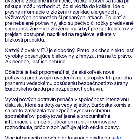
uvedené základné informácie, vďaka ktorým sa ľudia pri
nákupe môžu rozhodnúť, čo si vložia do košíka. Ide o
presné informácie o zložení (napríklad alergénoch),
výživových hodnotách či pridaných látkach.
To platí aj
pre nebalené potraviny, ako sú pečivo či rožky predávané
samoobslužne – ich zloženie musí byť pre spotrebiteľov v
prejdani dostupné, napríklad na regálovej etikete v
blízkosti produktu.
Každý človek v EÚ je slobodný. Preto, ak chce niekto jesť
výrobky obsahujúce bielkoviny z hmyzu, má na to právo.
Ak nechce, jesť ich nebude.
Dôležité je tiež pripomenúť si, že akákoľvek nová
potravina pred svojím uvedením na európsky trh podlieha
prísnemu vedeckému posúdeniu bezpečnosti zo strany
Európskeho úradu pre bezpečnosť potravín.
Vývoj nových potravín prináša v spoločnosti intenzívnu
diskusiu, ktorá sa dotýka vedy aj etiky. Európska komisia
sa preto zaviazala zabezpečiť vysokú ochranu
spotrebiteľov, poskytovať jasné a zrozumiteľné
informácie a umožniť občanom robiť informované
rozhodnutia, pričom zohľadňuje aj ich etické obavy.
Viac informácií o nových potravinách nájdte na
tejto