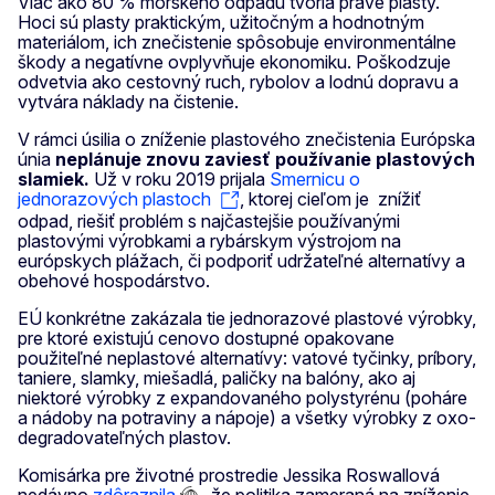
Viac ako 80 % morského odpadu tvoria práve plasty.
Hoci sú plasty praktickým, užitočným a hodnotným
materiálom, ich znečistenie spôsobuje environmentálne
škody a negatívne ovplyvňuje ekonomiku. Poškodzuje
odvetvia ako cestovný ruch, rybolov a lodnú dopravu a
vytvára náklady na čistenie.
V rámci úsilia o zníženie plastového znečistenia Európska
únia
neplánuje znovu zaviesť používanie plastových
slamiek.
Už v roku 2019 prijala
Smernicu o
jednorazových plastoch
, ktorej cieľom je znížiť
odpad, riešiť problém s najčastejšie používanými
plastovými výrobkami a rybárskym výstrojom na
európskych plážach, či podporiť udržateľné alternatívy a
obehové hospodárstvo.
EÚ konkrétne zakázala tie jednorazové plastové výrobky,
pre ktoré existujú cenovo dostupné opakovane
použiteľné neplastové alternatívy: vatové tyčinky, príbory,
taniere, slamky, miešadlá, paličky na balóny, ako aj
niektoré výrobky z expandovaného polystyrénu (poháre
a nádoby na potraviny a nápoje) a všetky výrobky z oxo-
degradovateľných plastov.
Komisárka pre životné prostredie Jessika Roswallová
nedávno
zdôraznila
, že politika zameraná na zníženie