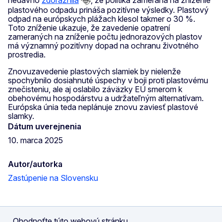
plastového odpadu prináša pozitívne výsledky. Plastový
odpad na európskych plážach klesol takmer o 30 %.
Toto zníženie ukazuje, že zavedenie opatrení
zameraných na zníženie počtu jednorazových plastov
má významný pozitívny dopad na ochranu životného
prostredia.
Znovuzavedenie plastových slamiek by nielenže
spochybnilo dosiahnuté úspechy v boji proti plastovému
znečisteniu, ale aj oslabilo záväzky EÚ smerom k
obehovému hospodárstvu a udržateľným alternatívam.
Európska únia teda neplánuje znovu zaviesť plastové
slamky.
Dátum uverejnenia
10. marca 2025
Autor/autorka
Zastúpenie na Slovensku
Ohodnoťte túto webovú stránku