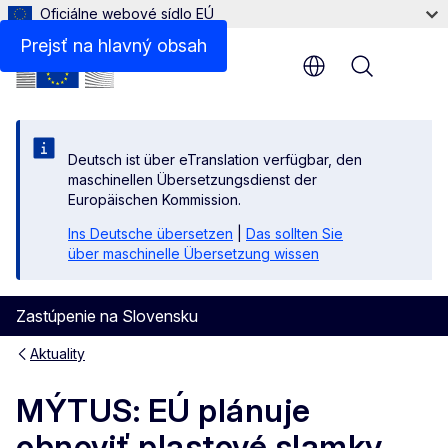
Oficiálne webové sídlo EÚ
Prejsť na hlavný obsah
Menu
Deutsch ist über eTranslation verfügbar, den
maschinellen Übersetzungsdienst der
Europäischen Kommission.
Ins Deutsche übersetzen
|
Das sollten Sie
über maschinelle Übersetzung wissen
Zastúpenie na Slovensku
Aktuality
MÝTUS: EÚ plánuje
obnoviť plastové slamky