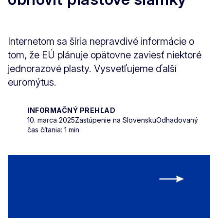
Internetom sa šíria nepravdivé informácie o
tom, že EÚ plánuje opätovne zaviesť niektoré
jednorazové plasty. Vysvetľujeme ďalší
euromýtus.
INFORMAČNÝ PREHĽAD
10. marca 2025
Zastúpenie na Slovensku
Odhadovaný
čas čítania: 1 min