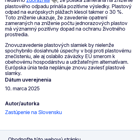
plastového odpadu prináša pozitívne výsledky. Plastový
odpad na európskych plážach klesol takmer o 30 %.
Toto zníženie ukazuje, že zavedenie opatrení
zameraných na zníženie počtu jednorazových plastov
má významný pozitívny dopad na ochranu životného
prostredia.
Znovuzavedenie plastových slamiek by nielenže
spochybnilo dosiahnuté úspechy v boji proti plastovému
znečisteniu, ale aj oslabilo záväzky EÚ smerom k
obehovému hospodárstvu a udržateľným alternatívam.
Európska únia teda neplánuje znovu zaviesť plastové
slamky.
Dátum uverejnenia
10. marca 2025
Autor/autorka
Zastúpenie na Slovensku
Ohodnoťte túto webovú stránku