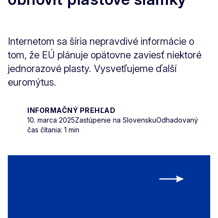
Internetom sa šíria nepravdivé informácie o
tom, že EÚ plánuje opätovne zaviesť niektoré
jednorazové plasty. Vysvetľujeme ďalší
euromýtus.
INFORMAČNÝ PREHĽAD
10. marca 2025
Zastúpenie na Slovensku
Odhadovaný
čas čítania: 1 min