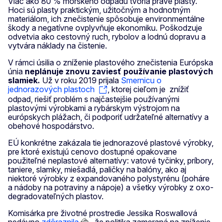
Viac ako 80 % morského odpadu tvoria práve plasty.
Hoci sú plasty praktickým, užitočným a hodnotným
materiálom, ich znečistenie spôsobuje environmentálne
škody a negatívne ovplyvňuje ekonomiku. Poškodzuje
odvetvia ako cestovný ruch, rybolov a lodnú dopravu a
vytvára náklady na čistenie.
V rámci úsilia o zníženie plastového znečistenia Európska
únia
neplánuje znovu zaviesť používanie plastových
slamiek.
Už v roku 2019 prijala
Smernicu o
jednorazových plastoch
, ktorej cieľom je znížiť
odpad, riešiť problém s najčastejšie používanými
plastovými výrobkami a rybárskym výstrojom na
európskych plážach, či podporiť udržateľné alternatívy a
obehové hospodárstvo.
EÚ konkrétne zakázala tie jednorazové plastové výrobky,
pre ktoré existujú cenovo dostupné opakovane
použiteľné neplastové alternatívy: vatové tyčinky, príbory,
taniere, slamky, miešadlá, paličky na balóny, ako aj
niektoré výrobky z expandovaného polystyrénu (poháre
a nádoby na potraviny a nápoje) a všetky výrobky z oxo-
degradovateľných plastov.
Komisárka pre životné prostredie Jessika Roswallová
nedávno
zdôraznila
, že politika zameraná na zníženie