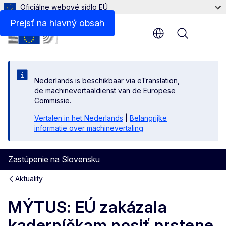
Oficiálne webové sídlo EÚ
Prejsť na hlavný obsah
Menu
Nederlands is beschikbaar via eTranslation,
de machinevertaaldienst van de Europese
Commissie.
Vertalen in het Nederlands
|
Belangrijke
informatie over machinevertaling
Zastúpenie na Slovensku
Aktuality
MÝTUS: EÚ zakázala
kaderníčkam nosiť prstene