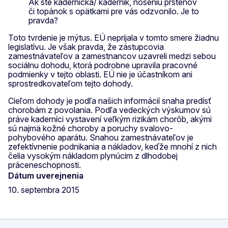
Ak ste kaderníčka/ kaderník, noseniu prsteňov
či topánok s opätkami pre vás odzvonilo. Je to
pravda?
Toto tvrdenie je mýtus. EÚ neprijala v tomto smere žiadnu
legislatívu. Je však pravda, že zástupcovia
zamestnávateľov a zamestnancov uzavreli medzi sebou
sociálnu dohodu, ktorá podrobne upravila pracovné
podmienky v tejto oblasti. EÚ nie je účastníkom ani
sprostredkovateľom tejto dohody.
Cieľom dohody je podľa našich informácií snaha predísť
chorobám z povolania. Podľa vedeckých výskumov sú
práve kaderníci vystavení veľkým rizikám chorôb, akými
sú najmä kožné choroby a poruchy svalovo-
pohybového aparátu. Snahou zamestnávateľov je
zefektívnenie podnikania a nákladov, keďže mnohí z nich
čelia vysokým nákladom plynúcim z dlhodobej
práceneschopnosti.
Dátum uverejnenia
10. septembra 2015