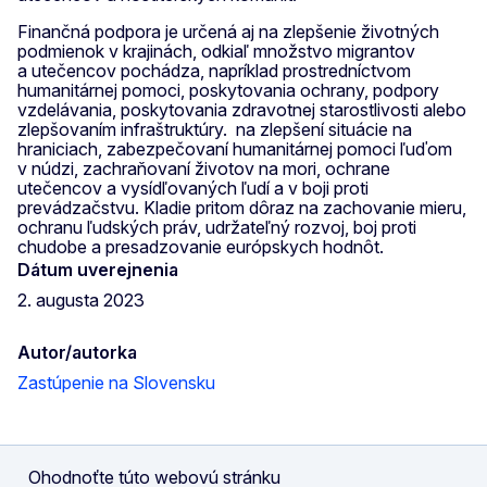
Finančná podpora je určená aj na zlepšenie životných
podmienok v krajinách, odkiaľ množstvo migrantov
a utečencov pochádza, napríklad prostredníctvom
humanitárnej pomoci, poskytovania ochrany, podpory
vzdelávania, poskytovania zdravotnej starostlivosti alebo
zlepšovaním infraštruktúry. na zlepšení situácie na
hraniciach, zabezpečovaní humanitárnej pomoci ľuďom
v núdzi, zachraňovaní životov na mori, ochrane
utečencov a vysídľovaných ľudí a v boji proti
prevádzačstvu. Kladie pritom dôraz na zachovanie mieru,
ochranu ľudských práv, udržateľný rozvoj, boj proti
chudobe a presadzovanie európskych hodnôt.
Dátum uverejnenia
2. augusta 2023
Autor/autorka
Zastúpenie na Slovensku
Ohodnoťte túto webovú stránku