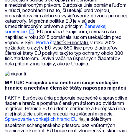
a medzinárodným právom. Európska únia pomáha ľuďom
v núdzi, bezohľadnú na to, či utekajú pred vojnou,
prenasledovaním alebo sú vysídľovaní z dôvodu prírodnej
katastrofy. Migračná politika EÚ je v súlade
s medzinárodným právom a princípmi
Ženevskej
konvencie
. EÚ pomáha Ukrajincom, rovnako ako
napríklad v roku 2015 pomáhala ľuďom utekajúcim pred
vojnou v Sýrii.
Podľa št
atistík Eurostatu
, v roku 2022
požiadalo o azyl v EÚ vyše 850 tisíc prvo-žiadateľov.
Členské štáty EÚ poskytli takýto typ ochrany okolo 380
tisíc žiadateľom. Drvivá väčšina úspešných žiadateľov
bola pritom z inej krajiny, ako je Ukrajina.
MÝTUS: Európska únia nechráni svoje vonkajšie
hranice a necháva členské štáty napospas migrácii
FAKTY: Európska únia podporuje bezpečné a spravodlivé
riadenie hraníc a pomáha členským štátom so zvládaním
migrácie. Hranice EÚ sú dobre chránené a Európska únia
a jej inštitúcie usilovne pracujú na zvládaní migrácie.
Spravovanie vonkajších hraníc EÚ
je dôležitým
aspektom schengenského priestoru bez vnútorných
hraničných kontrol. EÚ bojuje proti zločineckým skupinám