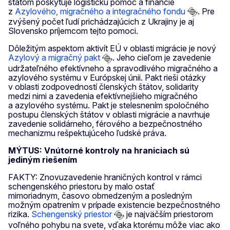
štátom poskytuje logistickú pomoc a financie
z
Azylového, migračného a integračného fondu
. Pre
zvýšený počet ľudí prichádzajúcich z Ukrajiny je aj
Slovensko príjemcom tejto pomoci.
Dôležitým aspektom aktivít EÚ v oblasti migrácie je nový
Azylový a migračný pakt
. Jeho cieľom je zavedenie
udržateľného efektívneho a spravodlivého migračného a
azylového systému v Európskej únii. Pakt rieši otázky
v oblasti zodpovedností členských štátov, solidarity
medzi nimi a zavedenia efektívnejšieho migračného
a azylového systému. Pakt je stelesnením spoločného
postupu členských štátov v oblasti migrácie a navrhuje
zavedenie solidárneho, férového a bezpečnostného
mechanizmu rešpektujúceho ľudské práva.
MÝTUS: Vnútorné kontroly na hraniciach sú
jediným riešením
FAKTY: Znovuzavedenie hraničných kontrol v rámci
schengenského priestoru by malo ostať
mimoriadnym, časovo obmedzeným a posledným
možným opatrením v prípade existencie bezpečnostného
rizika.
Schengenský priestor
je najväčším priestorom
voľného pohybu na svete, vďaka ktorému môže viac ako