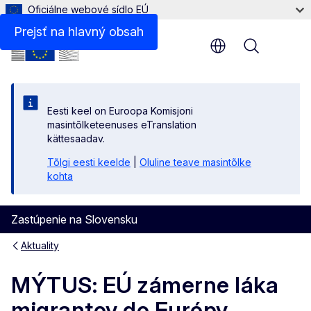
Oficiálne webové sídlo EÚ
Prejsť na hlavný obsah
Menu
Eesti keel on Euroopa Komisjoni
masintõlketeenuses eTranslation
kättesaadav.
Tõlgi eesti keelde
|
Oluline teave masintõlke
kohta
Zastúpenie na Slovensku
Aktuality
MÝTUS: EÚ zámerne láka
migrantov do Európy,