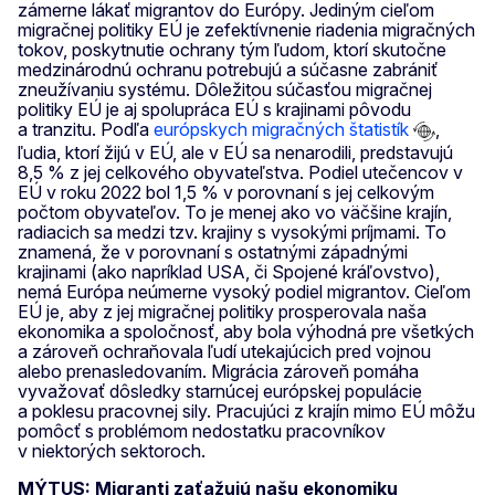
zámerne lákať migrantov do Európy. Jediným cieľom
migračnej politiky EÚ je zefektívnenie riadenia migračných
tokov, poskytnutie ochrany tým ľudom, ktorí skutočne
medzinárodnú ochranu potrebujú a súčasne zabrániť
zneužívaniu systému. Dôležitou súčasťou migračnej
politiky EÚ je aj spolupráca EÚ s krajinami pôvodu
a tranzitu. Podľa
európskych migračných štatistík
,
ľudia, ktorí žijú v EÚ, ale v EÚ sa nenarodili, predstavujú
8,5 % z jej celkového obyvateľstva. Podiel utečencov v
EÚ v roku 2022 bol 1,5 % v porovnaní s jej celkovým
počtom obyvateľov. To je menej ako vo väčšine krajín,
radiacich sa medzi tzv. krajiny s vysokými príjmami. To
znamená, že v porovnaní s ostatnými západnými
krajinami (ako napríklad USA, či Spojené kráľovstvo),
nemá Európa neúmerne vysoký podiel migrantov. Cieľom
EÚ je, aby z jej migračnej politiky prosperovala naša
ekonomika a spoločnosť, aby bola výhodná pre všetkých
a zároveň ochraňovala ľudí utekajúcich pred vojnou
alebo prenasledovaním. Migrácia zároveň pomáha
vyvažovať dôsledky starnúcej európskej populácie
a poklesu pracovnej sily. Pracujúci z krajín mimo EÚ môžu
pomôcť s problémom nedostatku pracovníkov
v niektorých sektoroch.
MÝTUS: Migranti zaťažujú našu ekonomiku