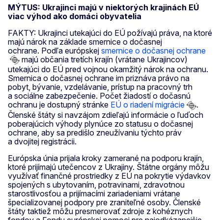
MÝTUS: Ukrajinci majú v niektorých krajinách EÚ
viac výhod ako domáci obyvatelia
FAKTY:
Ukrajinci utekajúci do EÚ požívajú práva, na ktoré
majú nárok na základe smernice o dočasnej
ochrane. Podľa európskej
smernice o dočasnej ochrane
majú občania tretích krajín (vrátane Ukrajincov)
utekajúci do EÚ pred vojnou okamžitý nárok na ochranu.
Smernica o dočasnej ochrane im priznáva právo na
pobyt, bývanie, vzdelávanie, prístup na pracovný trh
a sociálne zabezpečenie. Počet žiadostí o dočasnú
ochranu je dostupný stránke
EÚ o riadení migrácie
.
Členské štáty si navzájom zdieľajú informácie o ľuďoch
poberajúcich výhody plynúce zo statusu o dočasnej
ochrane, aby sa predišlo zneužívaniu týchto práv
a dvojitej registrácii.
Európska únia prijala kroky zamerané na podporu krajín,
ktoré prijímajú utečencov z Ukrajiny. Štátne orgány môžu
využívať finančné prostriedky z EÚ na pokrytie výdavkov
spojených s ubytovaním, potravinami, zdravotnou
starostlivosťou a prijímacími zariadeniami vrátane
špecializovanej podpory pre zraniteľné osoby. Členské
štáty taktiež môžu presmerovať zdroje z kohéznych
fondov a Fondu európskej pomoci pre najodkázanejšie