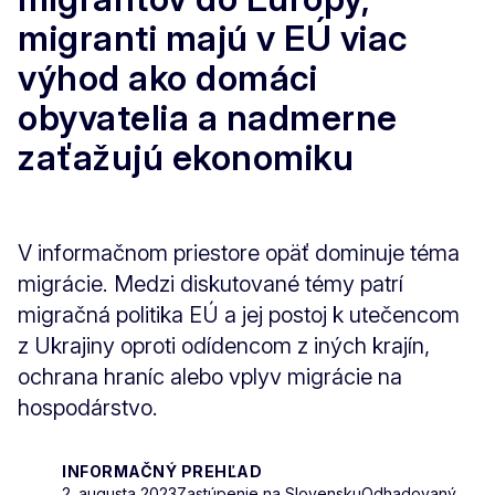
migranti majú v EÚ viac
výhod ako domáci
obyvatelia a nadmerne
zaťažujú ekonomiku
V informačnom priestore opäť dominuje téma
migrácie. Medzi diskutované témy patrí
migračná politika EÚ a jej postoj k utečencom
z Ukrajiny oproti odídencom z iných krajín,
ochrana hraníc alebo vplyv migrácie na
hospodárstvo.
INFORMAČNÝ PREHĽAD
2. augusta 2023
Zastúpenie na Slovensku
Odhadovaný