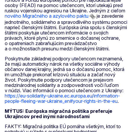
osoby (FEAD) na pomoc utečencom, ktorí utekajú pred
ruskou vojenskou agresiou na Ukrajine. Jedným z cieľom
nového Migračného a azylového paktu
je zavedenie
jednotného, solidárneho a spravodlivého systému pomoci
naprieč členskými štátmi. Európska únia spolu s členskými
štátmi poskytuje utečencom informácie o svojich
právach, ktoré plynú zo smernice o dočasnej ochrane,
o opatreniach zabraňujúcim prevádzačstvo
a o možnostiach presunu medzi členskými štátmi.
Poskytnutie základnej podpory utečencom neznamená,
že majú automaticky nárok na všetky sociálne výhody
občanov danej krajiny, jedná sa o dočasnú pomoc, ktorá
im umožňuje prekonať krízovú situáciu a začať nový
život. Poskytnutie podpory utečencom je prejavom
medzinárodnej solidarity a zodpovednosti voči ľuďom
v núdzi. Viac informácií o pomoci utečencom z Ukrajiny:
https://eu-solidarity-ukraine.ec.europa.eu/information-
people-fleeing-war-ukraine_en#your-rights-in-the-eu
.
MÝTUS: Európska migračná politika preferuje
Ukrajincov pred inými národnosťami
FAKTY: Migračná politika EÚ pomáha všetkým, ktorí to
potrebujú v súlade s európskymi hodnotami