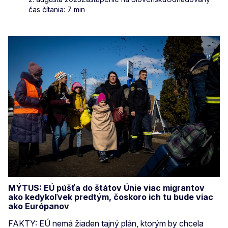
čas čítania: 7 min
MÝTUS: EÚ púšťa do štátov Únie viac migrantov
ako kedykoľvek predtým, čoskoro ich tu bude viac
ako Európanov
FAKTY: EÚ nemá žiaden tajný plán, ktorým by chcela