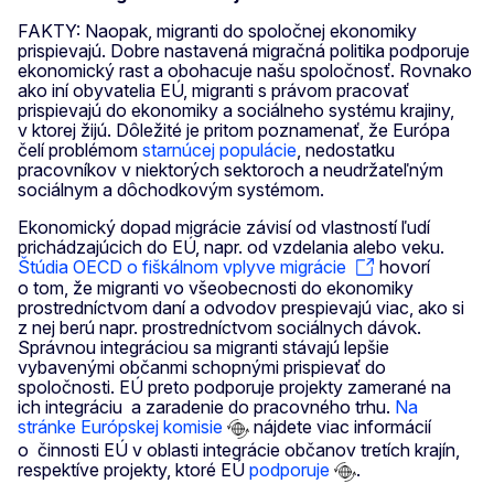
FAKTY: Naopak, migranti do spoločnej ekonomiky
prispievajú. Dobre nastavená migračná politika podporuje
ekonomický rast a obohacuje našu spoločnosť. Rovnako
ako iní obyvatelia EÚ, migranti s právom pracovať
prispievajú do ekonomiky a sociálneho systému krajiny,
v ktorej žijú. Dôležité je pritom poznamenať, že Európa
čelí problémom
starnúcej populácie
, nedostatku
pracovníkov v niektorých sektoroch a neudržateľným
sociálnym a dôchodkovým systémom.
Ekonomický dopad migrácie závisí od vlastností ľudí
prichádzajúcich do EÚ, napr. od vzdelania alebo veku.
Štúdia OECD o fiškálnom vplyve migrácie
hovorí
o tom, že migranti vo všeobecnosti do ekonomiky
prostredníctvom daní a odvodov prespievajú viac, ako si
z nej berú napr. prostredníctvom sociálnych dávok.
Správnou integráciou sa migranti stávajú lepšie
vybavenými občanmi schopnými prispievať do
spoločnosti. EÚ preto podporuje projekty zamerané na
ich integráciu a zaradenie do pracovného trhu.
Na
stránke Európskej komisie
nájdete viac informácií
o činnosti EÚ v oblasti integrácie občanov tretích krajín,
respektíve projekty, ktoré EÚ
podporuje
.