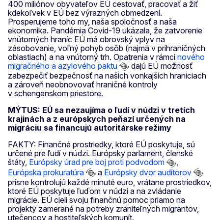
400 miliónov obyvateľov EÚ cestovať, pracovať a žiť
kdekoľvek v EÚ bez výrazných obmedzení.
Prosperujeme toho my, naša spoločnosť a naša
ekonomika. Pandémia Covid-19 ukázala, že zatvorenie
vnútorných hraníc EÚ má obrovský vplyv na
zásobovanie, voľný pohyb osôb (najmä v prihraničných
oblastiach) a na vnútorný trh. Opatrenia v rámci
nového
migračného a azylového paktu
dajú EÚ možnosť
zabezpečiť bezpečnosť na našich vonkajších hraniciach
a zároveň neobnovovať hraničné kontroly
v schengenskom priestore.
MÝTUS: EÚ sa nezaujíma o ľudí v núdzi v tretích
krajinách a z európskych peňazí určených na
migráciu sa financujú autoritárske režimy
FAKTY: Finančné prostriedky, ktoré EÚ poskytuje, sú
určené pre ľudí v núdzi. Európsky parlament, členské
štáty,
Európsky úrad pre boj proti podvodom
,
Európska prokuratúra
a
Európsky dvor audítorov
prísne kontrolujú každé minuté euro, vrátane prostriedkov,
ktoré EÚ poskytuje ľuďom v núdzi a na zvládanie
migrácie. EÚ cieli svoju finančnú pomoc priamo na
projekty zamerané na potreby zraniteľných migrantov,
utečencov a hostiteľských komunít.