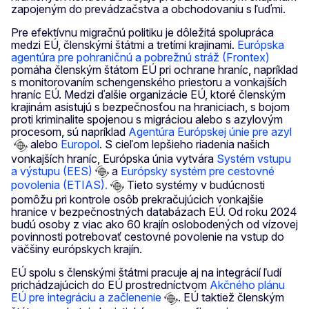
zapojeným do prevádzačstva a obchodovaniu s ľuďmi.
Pre efektívnu migračnú politiku je dôležitá spolupráca
medzi EÚ, členskými štátmi a tretími krajinami.
Európska
agentúra pre pohraničnú a pobrežnú stráž (Frontex)
pomáha členským štátom EÚ pri ochrane hraníc, napríklad
s monitorovaním schengenského priestoru a vonkajších
hraníc EÚ. Medzi ďalšie organizácie EÚ, ktoré členským
krajinám asistujú s bezpečnosťou na hraniciach, s bojom
proti kriminalite spojenou s migráciou alebo s azylovým
procesom, sú napríklad
Agentúra Európskej únie pre azyl
alebo
Europol
. S cieľom lepšieho riadenia našich
vonkajších hraníc, Európska únia vytvára
Systém vstupu
a výstupu (EES)
a
Európsky systém pre cestovné
povolenia (ETIAS).
Tieto systémy v budúcnosti
pomôžu pri kontrole osôb prekračujúcich vonkajšie
hranice v bezpečnostných databázach EÚ. Od roku 2024
budú osoby z viac ako 60 krajín oslobodených od vízovej
povinnosti potrebovať cestovné povolenie na vstup do
väčšiny európskych krajín.
EÚ spolu s členskými štátmi pracuje aj na integrácií ľudí
prichádzajúcich do EÚ prostredníctvom
Akčného plánu
EÚ pre integráciu a začlenenie
. EÚ taktiež členským