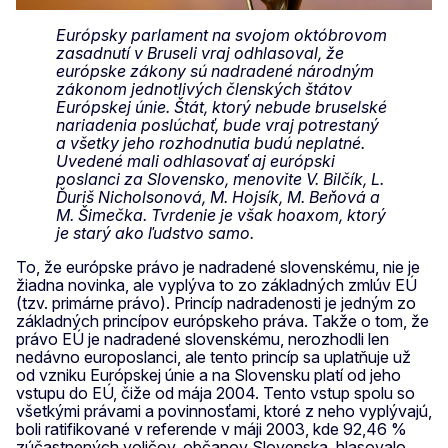
Európsky parlament na svojom októbrovom
zasadnutí v Bruseli vraj odhlasoval, že
európske zákony sú nadradené národným
zákonom jednotlivých členských štátov
Európskej únie. Štát, ktorý nebude bruselské
nariadenia poslúchať, bude vraj potrestaný
a všetky jeho rozhodnutia budú neplatné.
Uvedené mali odhlasovať aj európski
poslanci za Slovensko, menovite V. Bilčík, L.
Ďuriš Nicholsonová, M. Hojsík, M. Beňová a
M. Šimečka. Tvrdenie je však hoaxom, ktorý
je starý ako ľudstvo samo.
To, že európske právo je nadradené slovenskému, nie je
žiadna novinka, ale vyplýva to zo základných zmlúv EÚ
(tzv. primárne právo). Princíp nadradenosti je jedným zo
základných princípov európskeho práva. Takže o tom, že
právo EÚ je nadradené slovenskému, nerozhodli len
nedávno europoslanci, ale tento princíp sa uplatňuje už
od vzniku Európskej únie a na Slovensku platí od jeho
vstupu do EÚ, čiže od mája 2004. Tento vstup spolu so
všetkými právami a povinnosťami, ktoré z neho vyplývajú,
boli ratifikované v referende v máji 2003, kde 92,46 %
zúčastnených voličov, občanov Slovenska, hlasovalo