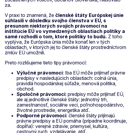
za.
V praxi to znamená, že
členské štáty Európskej únie
súhlasili v dôsledku svojho členstva v EÚ, s
presunom niektorých svojich právomocí na
inštitúcie EÚ vo vymedzených oblastiach politiky a
samé rozhodli o tom, ktoré politiky to budú.
Z toho
vyplýva, že Európska únia môže konať len v tých
oblastiach, v ktorých jej to členské štáty prostredníctvom
zmlúv EÚ umožnili.
Preto rozlišujeme tieto tipy právomocí:
Výlučné právomoci
: Iba EÚ môže prijímať právne
predpisy v nasledujúcich oblastiach: colná únia,
pravidlá hospodárskej súťaže, menová politika,
obchod.
Spoločné právomoci
: predpisy môže prijímať EÚ,
ale aj jednotlivé členské štáty: jednotný trh,
zamestnanosť, sociálne veci, poľnohospodárstvo,
životné prostredie, energetika atď.
Podporné právomoci
: členské štáty prijímajú
právne predpisy a EÚ pomáha (prípadne koordinuje,
dopĺňa): verejné zdravie, priemysel, kultúra,
cestovný ruch, vzdelávanie, atď.