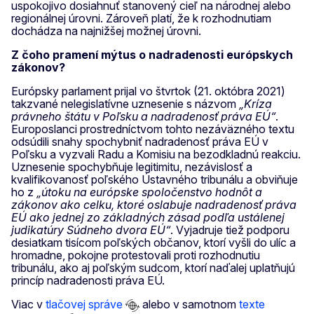
uspokojivo dosiahnuť stanovený cieľ na národnej alebo
regionálnej úrovni. Zároveň platí, že k rozhodnutiam
dochádza na najnižšej možnej úrovni.
Z čoho pramení mýtus o nadradenosti európskych
zákonov?
Európsky parlament prijal vo štvrtok (21. októbra 2021)
takzvané nelegislatívne uznesenie s názvom
„Kríza
právneho štátu v Poľsku a nadradenosť práva EÚ“
.
Europoslanci prostredníctvom tohto nezáväzného textu
odsúdili snahy spochybniť nadradenosť práva EÚ v
Poľsku a vyzvali Radu a Komisiu na bezodkladnú reakciu.
Uznesenie spochybňuje legitimitu, nezávislosť a
kvalifikovanosť poľského Ústavného tribunálu a obviňuje
ho z
„útoku na európske spoločenstvo hodnôt a
zákonov ako celku, ktoré oslabuje nadradenosť práva
EÚ ako jednej zo základných zásad podľa ustálenej
judikatúry Súdneho dvora EÚ“
. Vyjadruje tiež podporu
desiatkam tisícom poľských občanov, ktorí vyšli do ulíc a
hromadne, pokojne protestovali proti rozhodnutiu
tribunálu, ako aj poľským sudcom, ktorí naďalej uplatňujú
princíp nadradenosti práva EÚ.
Viac v
tlačovej správe
alebo v samotnom
texte