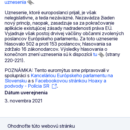
uznesenia
.
Uznesenie, ktoré europoslanci prijali, je však
nelegislatívne, a teda nezáväzné. Nezavádza žiaden
nový princíp, naopak, zasadzuje sa za pokračovanie
aplikácie existujúcej zásady nadradenosti práva EÚ.
Vyjadruje však postoj drvivej väčšiny občanmi zvolených
poslancov Európskeho parlamentu. Za toto uznesenie
hlasovalo 502 a proti 153 poslancov, hlasovania sa
zdržalo 16 zákonodarcov. Výsledky hlasovania o
konečnom znení uznesenia sú k dispozícii
tu
(strany
220-221).
POZNÁMKA: Tento euromýtus sme pripravovali v
spolupráci s
Kanceláriou Európskeho parlamentu na
Slovensku
a s
Facebookovou stránkou Hoaxy a
podvody - Polícia SR
.
Dátum uverejnenia
3. novembra 2021
Ohodnoťte túto webovú stránku