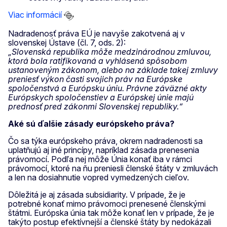
Viac informácií
Nadradenosť práva EÚ je navyše zakotvená aj v
slovenskej Ústave (čl. 7, ods. 2):
„Slovenská republika môže medzinárodnou zmluvou,
ktorá bola ratifikovaná a vyhlásená spôsobom
ustanoveným zákonom, alebo na základe takej zmluvy
preniesť výkon časti svojich práv na Európske
spoločenstvá a Európsku úniu. Právne záväzné akty
Európskych spoločenstiev a Európskej únie majú
prednosť pred zákonmi Slovenskej republiky.“
Aké sú ďalšie zásady európskeho práva?
Čo sa týka európskeho práva, okrem nadradenosti sa
uplatňujú aj iné princípy, napríklad zásada prenesenia
právomocí. Podľa nej môže Únia konať iba v rámci
právomocí, ktoré na ňu preniesli členské štáty v zmluvách
a len na dosiahnutie vopred vymedzených cieľov.
Dôležitá je aj zásada subsidiarity. V prípade, že je
potrebné konať mimo právomoci prenesené členskými
štátmi. Európska únia tak môže konať len v prípade, že je
takýto postup efektívnejší a členské štáty by nedokázali