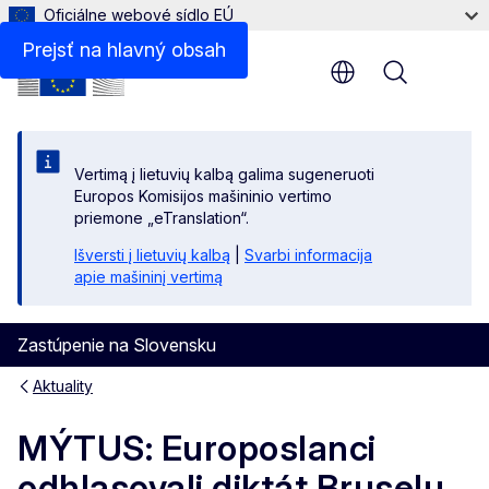
Oficiálne webové sídlo EÚ
Prejsť na hlavný obsah
Menu
Vertimą į lietuvių kalbą galima sugeneruoti
Europos Komisijos mašininio vertimo
priemone „eTranslation“.
Išversti į lietuvių kalbą
|
Svarbi informacija
apie mašininį vertimą
Zastúpenie na Slovensku
Aktuality
MÝTUS: Europoslanci
odhlasovali diktát Bruselu