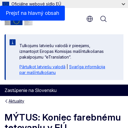
Oficiálne webové sídlo EÚ
Prejsť na hlavný obsah
Menu
Tulkojums latviešu valodā ir pieejams,
izmantojot Eiropas Komisijas mašīntulkošanas
pakalpojumu “eTranslation”.
Pārtulkot latviešu valodā
|
Svarīga informācija
par mašīntulkošanu
Zastúpenie na Slovensku
Aktuality
MÝTUS: Koniec farebnému
tetovaniu v EÚ