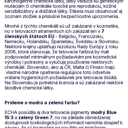
karcinogénne chemické látky, látky vedúce ku genetickým
mutáciám či chemikálie toxické pre reprodukciu, kožné
senzibilizátory a dráždivé látky. Etiketa musí obsahovať aj
zoznam zložiek a príslušné bezpečnostné upozornenia.
Mnohé z týchto chemikálií sú už zakázané v kozmetike,
no v tetovacích atramentoch ich zakázali len v
7
členských štátoch EÚ
- Belgicku, Francúzsku,
Nemecku, Holandsku, Španielsku, Švédsku a Slovinsku.
Niektoré krajiny uplatňujú rezolúciu Rady Európy z roku
2008, ktorá stanovuje, že tetovacie farbivá by mali
zodpovedať minimálnym požiadavkám pre kozmetické
výrobky i potraviny a vylučuje používanie niektorých
chemikálií. Slovensko, ako aj ČR, Malta či Fínsko majú
vlastné národné opatrenia regulujúce toto odvetvie
vrátane hygienických požiadaviek pre tetovacie štúdiá.
Na Slovensku je potrebná licencia a sú zakázané niektoré
škodlivé chemické látky.
Prídeme o modrú a zelenú farbu?
ECHA posúdila aj dva tetovacie pigmenty
modrý Blue
15:3
a
zelený Green 7
, no na základe obmedzenej
dostupnosti toxikologických informácií nemohla dospieť k
záveru, že sú bezpečné na použitie pri injekčnom