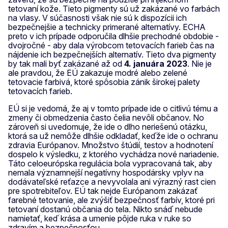
tetovaní kože. Tieto pigmenty sú už zakázané vo farbách
na vlasy. V súčasnosti však nie sú k dispozícii ich
bezpečnejšie a technicky primerané alternatívy. ECHA
preto v ich prípade odporučila dlhšie prechodné obdobie -
dvojročné - aby dala výrobcom tetovacích farieb čas na
nájdenie ich bezpečnejších alternatív. Tieto dva pigmenty
by tak mali byť zakázané až od
4. januára 2023
. Nie je
ale pravdou, že EÚ zakazuje modré alebo zelené
tetovacie farbivá, ktoré spôsobia zánik širokej palety
tetovacích farieb.
EÚ si je vedomá, že aj v tomto prípade ide o citlivú tému a
zmeny či obmedzenia často čelia nevôli občanov. No
zároveň si uvedomuje, že ide o dlho neriešenú otázku,
ktorá sa už nemôže dlhšie odkladať, keďže ide o ochranu
zdravia Európanov. Množstvo štúdií, testov a hodnotení
dospelo k výsledku, z ktorého vychádza nové nariadenie.
Táto celoeurópska regulácia bola vypracovaná tak, aby
nemala významnejší negatívny hospodársky vplyv na
dodávateľské reťazce a nevyvolala ani výrazný rast cien
pre spotrebiteľov. EÚ tak nejde Európanom zakázať
farebné tetovanie, ale zvýšiť bezpečnosť farbív, ktoré pri
tetovaní dostanú občania do tela. Nikto snáď nebude
namietať, keď krása a umenie pôjde ruka v ruke so
zdravím a bezpečnosťou.