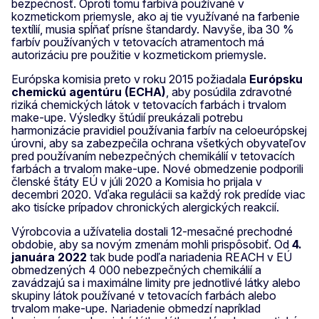
bezpečnosť. Oproti tomu farbivá používané v
kozmetickom priemysle, ako aj tie využívané na farbenie
textílií, musia spĺňať prísne štandardy. Navyše, iba 30 %
farbív používaných v tetovacích atramentoch má
autorizáciu pre použitie v kozmetickom priemysle.
Európska komisia preto v roku 2015 požiadala
Európsku
chemickú agentúru (ECHA)
, aby posúdila zdravotné
riziká chemických látok v tetovacích farbách i trvalom
make-upe. Výsledky štúdií preukázali potrebu
harmonizácie pravidiel používania farbív na celoeurópskej
úrovni, aby sa zabezpečila ochrana všetkých obyvateľov
pred používaním nebezpečných chemikálií v tetovacích
farbách a trvalom make-upe. Nové obmedzenie podporili
členské štáty EÚ v júli 2020 a Komisia ho prijala v
decembri 2020. Vďaka regulácii sa každý rok predíde viac
ako tisícke prípadov chronických alergických reakcií.
Výrobcovia a užívatelia dostali 12-mesačné prechodné
obdobie, aby sa novým zmenám mohli prispôsobiť. Od
4.
januára 2022
tak bude podľa nariadenia REACH v EÚ
obmedzených 4 000 nebezpečných chemikálií a
zavádzajú sa i maximálne limity pre jednotlivé látky alebo
skupiny látok používané v tetovacích farbách alebo
trvalom make-upe. Nariadenie obmedzí napríklad