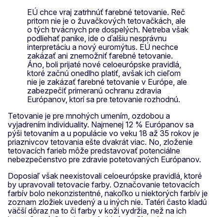
EÚ chce vraj zatrhnúť farebné tetovanie. Reč
pritom nie je o žuvačkových tetovačkách, ale
o tých trvácnych pre dospelých. Netreba však
podliehať panike, ide o ďalšiu nesprávnu
interpretáciu a nový euromýtus. EÚ nechce
zakázať ani znemožniť farebné tetovanie.
Áno, boli prijaté nové celoeurópske pravidlá,
ktoré začnú onedlho platiť, avšak ich cieľom
nie je zakázať farebné tetovanie v Európe, ale
zabezpečiť primeranú ochranu zdravia
Európanov, ktorí sa pre tetovanie rozhodnú.
Tetovanie je pre mnohých umením, ozdobou a
vyjadrením individuality. Najmenej 12 % Európanov sa
pýši tetovaním a u populácie vo veku 18 až 35 rokov je
priaznivcov tetovania ešte dvakrát viac. No, zloženie
tetovacích farieb môže predstavovať potenciálne
nebezpečenstvo pre zdravie potetovaných Európanov.
Doposiaľ však neexistovali celoeurópske pravidlá, ktoré
by upravovali tetovacie farby. Označovanie tetovacích
farbív bolo nekonzistentné, nakoľko u niektorých farbív je
zoznam zložiek uvedený a u iných nie. Tatéri často kladú
väčší dôraz na to či farby v koži vydržia, než na ich