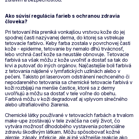
Ako súvisí regulácia farieb s ochranou zdravia
človeka?
Pri tetovaní ihla preniká vonkajšou vrstvou kože do jej
spodnej časti nazývanej derma, do ktorej sa vstrekuje
tetovacie farbivo. Keby farba zostala v povrchovej časti
kože - epiderme, tetovanie by nemalo dlhú trvácnosť,
lebo vrchná časť kože sa neustále obnovuje. Tetovacie
farbivá sa však môžu z kože uvoľniť a dostať sa tak do
krvi a putovať do iných orgánov. Najčastejšie boli farbivá
z tetovania nájdené v lymfatických uzlinách alebo v
pečeni. Takisto pri laserovom odstránení nechceného či
nepodareného tetovania sa chemické tetovacie farbivá v
koži rozbíjajú na menšie častice, ktoré sa z dermy
uvoľňujú a môžu sa dostať v tele voľne do obehu.
Farbivá môžu v koži degradovať aj vplyvom slnečného
alebo ultrafialového žiarenia.
Chemické látky používané v tetovacích farbách a trvalom
make-upe zostávajú v tele zväčša na celý život, čo
vytvára možnosť dlhodobého vystavenia potenciálne
zdraviu škodlivým látkam. Môžu spôsobovať kožné
alergie, zápaly, infekcie, ale aj iné vážnejšie reakcie ako