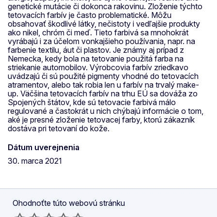
genetické mutácie či dokonca rakovinu. Zloženie týchto
tetovacích farbív je často problematické. Môžu
obsahovať škodlivé látky, nečistoty i vedľajšie produkty
ako nikel, chróm či meď. Tieto farbivá sa mnohokrát
vyrábajú i za účelom vonkajšieho používania, napr. na
farbenie textilu, áut či plastov. Je známy aj prípad z
Nemecka, kedy bola na tetovanie použitá farba na
striekanie automobilov. Výrobcovia farbív zriedkavo
uvádzajú či sú použité pigmenty vhodné do tetovacích
atramentov, alebo tak robia len u farbív na trvalý make-
up. Väčšina tetovacích farbív na trhu EÚ sa dováža zo
Spojených štátov, kde sú tetovacie farbivá málo
regulované a častokrát u nich chýbajú informácie o tom,
aké je presné zloženie tetovacej farby, ktorú zákazník
dostáva pri tetovaní do kože.
Dátum uverejnenia
30. marca 2021
Ohodnoťte túto webovú stránku