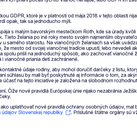
u GDPR, ktoré je v platnosti od mája 2018 v tejto oblasti nij
rdí opak, tak sa jednoducho mýli.
pája s malým bavorským mestečkom Roth, kde sa úrady kvôli vs
Tieto želania po iné roky mesto svojim najmenším obyvateľom 
nov u samého starostu. Na vianočných želaniach sa však uvádz
 že mesto od svojej vianočnej tradície upustí, lebo nevedeli 
 a spolu prišli na jednoduchý spôsob, ako zachovať vianočné 
i vianočné priania detí zachránené.
 kontaktné údaje rodiny, aby mohol doručiť darčeky z listu, kt
daní súhlasu by mali byť poskytnuté aj informácie o tom, za 
e účasť na tejto iniciatíve je založená na slobodnom rozhodnu
í. Čiže nové pravidlá Európskej únie nijako nezabránia Ježiškovi
čeky.
, ako uplatňovať nové pravidlá ochrany osobných údajov, mal 
údajov Slovenskej republiky
. Príslušné štátne orgány sú 