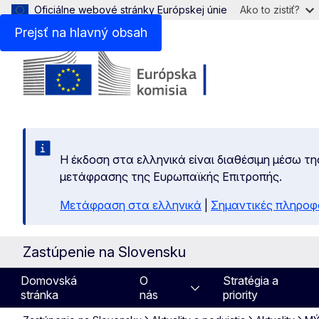
Oficiálne webové stránky Európskej únie
Ako to zistiť?
Prejsť na hlavný obsah
Η έκδοση στα ελληνικά είναι διαθέσιμη μέσω τη
μετάφρασης της Ευρωπαϊκής Επιτροπής.
Μετάφραση στα ελληνικά
|
Σημαντικές πληροφ
Zastúpenie na Slovensku
Domovská
O
Stratégia a
stránka
nás
priority