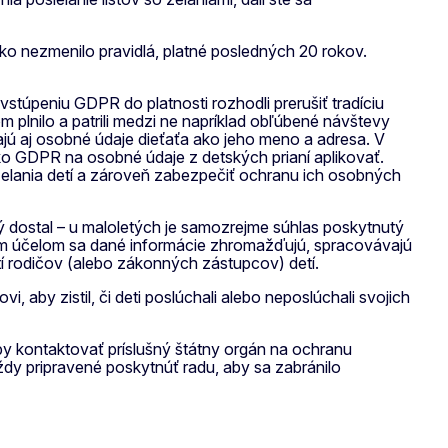
ako nezmenilo pravidlá, platné posledných 20 rokov.
túpeniu GDPR do platnosti rozhodli prerušiť tradíciu
plnilo a patrili medzi ne napríklad obľúbené návštevy
ajú aj osobné údaje dieťaťa ako jeho meno a adresa. V
ako GDPR na osobné údaje z detských prianí aplikovať.
želania detí a zároveň zabezpečiť ochranu ich osobných
orý dostal – u maloletých je samozrejme súhlas poskytnutý
akým účelom sa dané informácie zhromažďujú, spracovávajú
tí rodičov (alebo zákonných zástupcov) detí.
, aby zistil, či deti poslúchali alebo neposlúchali svojich
by kontaktovať príslušný štátny orgán na ochranu
vždy pripravené poskytnúť radu, aby sa zabránilo