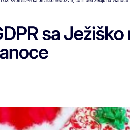
TUS: Kvôli GDPR sa Ježiško nedozvie, čo si deti želajú na Vianoce
DPR sa Ježiško n
Vianoce