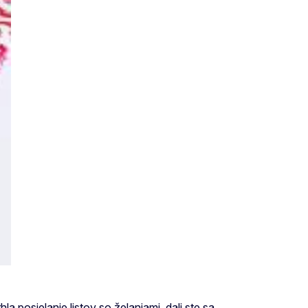
a posielanie listov so želaniami, dali ste sa