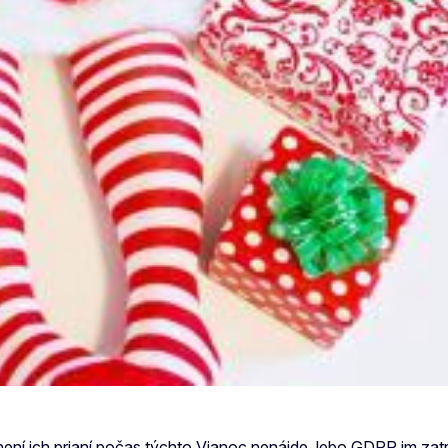
lnení ich prianí počas týchto Vianoc nenájde, lebo GDPR im zatrhl