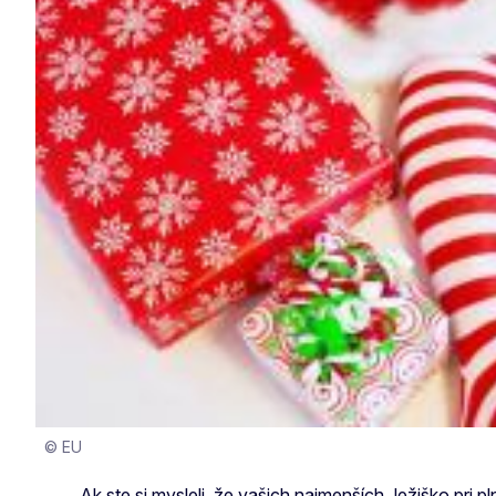
© EU
Ak ste si mysleli, že vašich najmenších Ježiško pri p