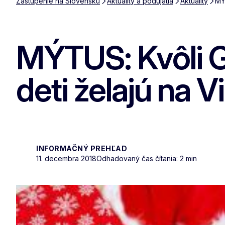
Zastúpenie na Slovensku
Aktuality a podujatia
Aktuality
MÝ
MÝTUS: Kvôli G
deti želajú na 
INFORMAČNÝ PREHĽAD
11. decembra 2018
Odhadovaný čas čítania: 2 min