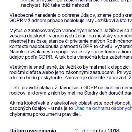
nachytať. Nič také totiž nehrozí!
Všeobecné nariadenie o ochrane údajov, známe pod skratko
GDPR v žiadnom prípade neblokuje listy Ježiškovi a kto tv
Mýtus o zablokovaných vianočných listoch Ježiškovi sa s
vešania detských vianočných želaní na mestský stromček. 
miestnej hasičskej stanice či privítanie malých Rothinča
kontexte nadobudnutia platnosti GDPR to chvíľu vyzeralo,
Napokon však mesto spojilo svoje sily s miestnym rádiom
údajov podľa GDPR. A tak bola vianočná kríza zažehnaná 
Všetkým je snáď jasné, že Ježiško by mal mať k dispozícii
rodičmi dieťaťa alebo jeho zákonnými zástupcami. Pri vy
a komu budú poskytnuté. Zároveň je dôležité zdôrazniť, ž
Tieto pravidlá platia už dávnejšie a GDPR na nich nič nemen
rodičov, a ktorým z nich by mal na Štedrý deň doručiť dar
Ak má ktokoľvek a v akejkoľvek oblasti ešte pochybností
osobných údajov – u nás je to
Úrad na ochranu osobných 
chybnému porozumeniu pravidiel.
Dátum uverejnenia
11. decembra 2018