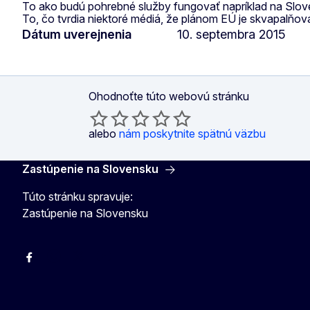
To ako budú pohrebné služby fungovať napríklad na Slove
To, čo tvrdia niektoré médiá, že plánom EÚ je skvapalňova
Dátum uverejnenia
10. septembra 2015
Ohodnoťte túto webovú stránku
alebo
nám poskytnite spätnú väzbu
Zastúpenie na Slovensku
Túto stránku spravuje:
Zastúpenie na Slovensku
Facebook
Instagram
X
YouTube