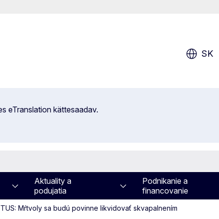
SK
es eTranslation kättesaadav.
Aktuality a
Podnikanie a
podujatia
financovanie
TUS: Mŕtvoly sa budú povinne likvidovať skvapalnením