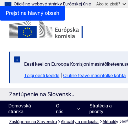
Oficiálne webové stránky Európskej únie
Ako to zistiť?
Prejsť na hlavný obsah
Eesti keel on Euroopa Komisjoni masintõlketeenus
Tõlgi eesti keelde
|
Oluline teave masintõlke kohta
Zastúpenie na Slovensku
Domovská
O
Stratégia a
stránka
nás
priority
Zastúpenie na Slovensku
Aktuality a podujatia
Aktuality
MÝ