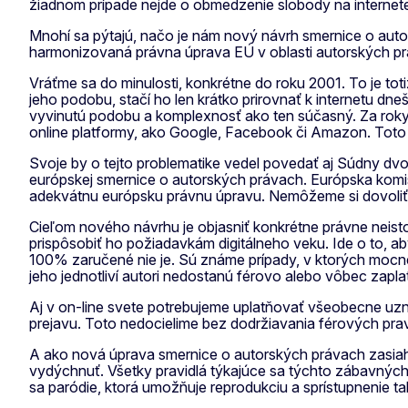
žiadnom prípade nejde o obmedzenie slobody na internete, 
Mnohí sa pýtajú, načo je nám nový návrh smernice o auto
harmonizovaná právna úprava EÚ v oblasti autorských pr
Vráťme sa do minulosti, konkrétne do roku 2001. To je toti
jeho podobu, stačí ho len krátko prirovnať k internetu dne
vyvinutú podobu a komplexnosť ako ten súčasný. Za roky 
online platformy, ako Google, Facebook či Amazon. Toto 
Svoje by o tejto problematike vedel povedať aj Súdny dvo
európskej smernice o autorských právach. Európska komis
adekvátnu európsku právnu úpravu. Nemôžeme si dovoliť 
Cieľom nového návrhu je objasniť konkrétne právne neist
prispôsobiť ho požiadavkám digitálneho veku. Ide o to, aby
100% zaručené nie je. Sú známe prípady, v ktorých mocné
jeho jednotliví autori nedostanú férovo alebo vôbec zapl
Aj v on-line svete potrebujeme uplatňovať všeobecne uzná
prejavu. Toto nedocielime bez dodržiavania férových prav
A ako nová úprava smernice o autorských právach zasiahne
vydýchnuť. Všetky pravidlá týkajúce sa týchto zábavných
sa paródie, ktorá umožňuje reprodukciu a sprístupnenie t