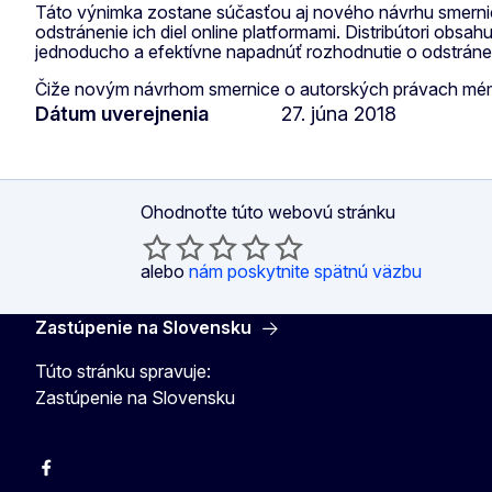
Táto výnimka zostane súčasťou aj nového návrhu smern
odstránenie ich diel online platformami. Distribútori ob
jednoducho a efektívne napadnúť rozhodnutie o odstráne
Čiže novým návrhom smernice o autorských právach mémy a 
Dátum uverejnenia
27. júna 2018
Ohodnoťte túto webovú stránku
alebo
nám poskytnite spätnú väzbu
Zastúpenie na Slovensku
Túto stránku spravuje:
Zastúpenie na Slovensku
Facebook
Instagram
X
YouTube