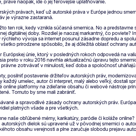
práve naopak, ide o jej férovejšie uplatňovanie.
rských právach, keď už autorské práva v Európe jednou smern
áv je výrazne zastaraná.
žto ten rok, kedy vznikla súčasná smernica. No a predstavme si
šnej digitálnej doby. Rozdiel je naozaj markantný, čo poviete? 
rýchleho vývoja sa internet posunul zásadne dopredu a spolu 
všetko prirodzene spôsobilo, že aj dôležitá oblasť ochrany a
r Európskej únie, ktorý v posledných rokoch odpovedá na valia
ia preto v roku 2016 navrhla aktualizačnú úpravu tejto smer
právne zotrvávať v minulosti, keď doba a spoločnosť uháňajú
oty, posilniť postavenie držiteľov autorských práv, moderniz
 každý umelec, autor či interpret, malý alebo veľký, dostali sp
 online platformy na zdieľanie obsahu či webové nástroje prin
atené. Tomuto by sme mali zabrániť.
vané a spravodlivé zásady ochrany autorských práv. Európa je
idiel platných všade a pre všetkých.
 naše obľúbené mémy, karikatúry, paródie či koláže online? A
 autorských dielok sú upravené už v pôvodnej smernici o autor
akéhoto obsahu verejnosti a plne zaručuje slobodu prejavu auto