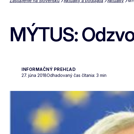
Zastúpenie na Slovensku
Aktuality a podujatia
Aktuality
MÝ
MÝTUS: Odzvon
INFORMAČNÝ PREHĽAD
27. júna 2018
Odhadovaný čas čítania: 3 min