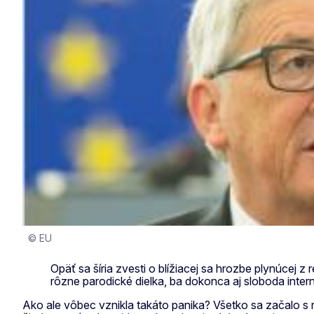
© EU
Opäť sa šíria zvesti o blížiacej sa hrozbe plynúcej 
rôzne parodické dielka, ba dokonca aj sloboda inter
Ako ale vôbec vznikla takáto panika? Všetko sa začalo 