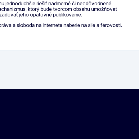
u jednoduchšie riešiť nadmerné či neodôvodnené
vný mechanizmus, ktorý bude tvorcom obsahu umožňovať
žadovať jeho opätovné publikovanie.
va a sloboda na internete naberie na sile a férovosti.