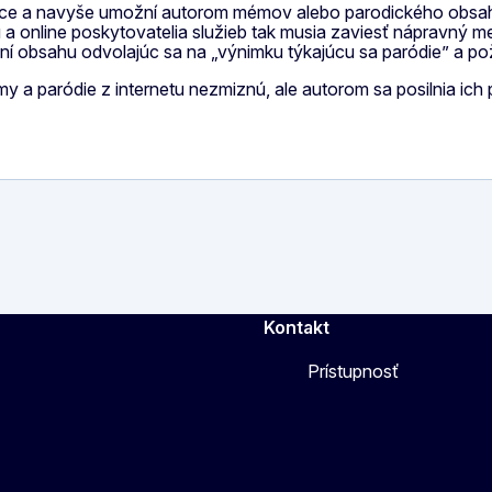
ice a navyše umožní autorom mémov alebo parodického obsah
sahu a online poskytovatelia služieb tak musia zaviesť nápra
ní obsahu odvolajúc sa na „výnimku týkajúcu sa paródie” a po
paródie z internetu nezmiznú, ale autorom sa posilnia ich prá
Kontakt
Prístupnosť