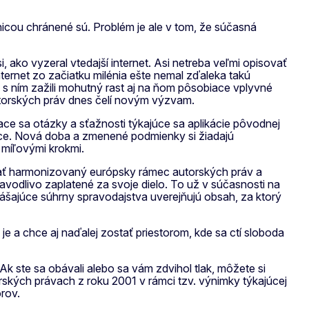
icou chránené sú. Problém je ale v tom, že súčasná
, ako vyzeral vtedajší internet. Asi netreba veľmi opisovať
Internet zo začiatku milénia ešte nemal zďaleka takú
s ním zažili mohutný rast aj na ňom pôsobiace vplyvné
utorských práv dnes čelí novým výzvam.
ce sa otázky a sťažnosti týkajúce sa aplikácie pôvodnej
nice. Nová doba a zmenené podmienky si žiadajú
 míľovými krokmi.
ovať harmonizovaný európsky rámec autorských práv a
ravodlivo zaplatené za svoje dielo. To už v súčasnosti na
ášajúce súhrny spravodajstva uverejňujú obsah, za ktorý
 a chce aj naďalej zostať priestorom, kde sa ctí sloboda
k ste sa obávali alebo sa vám zdvihol tlak, môžete si
ských právach z roku 2001 v rámci tzv. výnimky týkajúcej
rov.