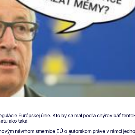
z regulácie Európskej únie. Kto by sa mal podľa chýrov báť tent
netu ako taká.
s novým návrhom smernice EÚ o autorskom práve v rámci jedn