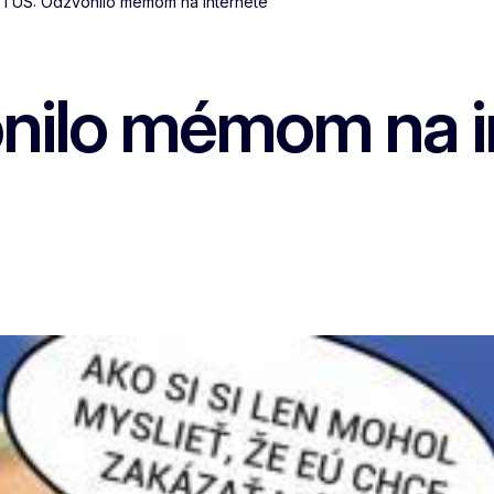
TUS: Odzvonilo mémom na internete
ilo mémom na i