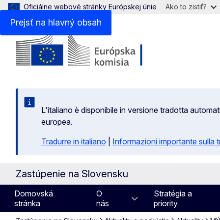
Oficiálne webové stránky Európskej únie
Ako to zistiť?
Prejsť na hlavný obsah
L'italiano è disponibile in versione tradotta autom
europea.
Tradurre in italiano
|
Informazioni importante sulla
Zastúpenie na Slovensku
Domovská
O
Stratégia a
stránka
nás
priority