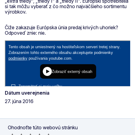
„extra triedy“, „triedy I“ a „triedy II“. Európski spotrebitelia
si tak môžu vyberať z čo možno najväčšieho sortimentu
výrobkov.
Čiže zakazuje Európska únia predaj krivých uhoriek?
Odpoveď znie: nie.
Dátum uverejnenia
27. júna 2016
Ohodnoťte túto webovú stránku