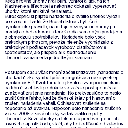
Keďže rovné uhorky hrali prím, vznikol aj tlak na ich
šľachtenie a šľachtitelia nakoniec dokázali vypestovať
uhorky, ktoré ani krivé nenarastú.
Euroskeptici si prijatie nariadenia o kvalite uhoriek vyložili
po svojom. Tvrdili, že Brusel diktuje zbytočné
byrokratické pravidlá, nariaďuje nezmyselné normy pri
predaji a obchodovaní, ktoré škodia samotným predajcom
a obmedzujú spotrebiteľov. Nariadenie bolo však
praktickým prínosom, pretože nielenže vychádzalo z
praktických požiadavok výrobcov, distribútorov a
spotrebiteľov, ale prispelo aj k zjednodušeniu
obchodovania medzi jednotlivými krajinami.
Postupom času však mnohí začali kritizovať „nariadenie o
uhorkách“ ako symbol prílišnej regulácie a nezmyselnej
byrokracie EÚ. Kvôli tomuto aj kvôli novým podmienkam
na trhu či v oblasti produkcie sa začalo postupom času
zvažovať zrušenie nariadenia. No prekvapujúco to nešlo
zrušiť úplne ľahko, keďže členské štáty pri hlasovaní o
zrušení nariadenia váhali. Odhlasovať zrušenie sa
nepodarilo až dvakrát. Napokon bolo nariadenie zrušené
v roku 2009 a krivé uhorky sa tak vrátili na pulty
obchodov. Krivé uhorky sa tak môžu predávať popri ich
rovných náprotivkoch, stačí, aby boli odlíšené od zeleniny