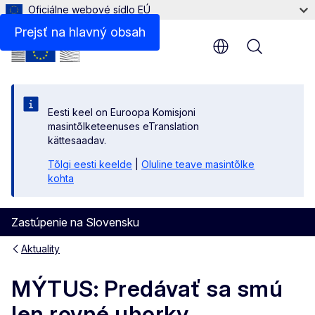
Oficiálne webové sídlo EÚ
Prejsť na hlavný obsah
Menu
Eesti keel on Euroopa Komisjoni
masintõlketeenuses eTranslation
kättesaadav.
Tõlgi eesti keelde
|
Oluline teave masintõlke
kohta
Zastúpenie na Slovensku
Aktuality
MÝTUS: Predávať sa smú
len rovné uhorky