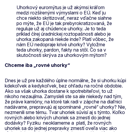
Uhorkový euromýtus je už akýmsi kráľom
medzi rozšírenými výmyslami o EÚ. Keď ju
chce niekto skritizovať, neraz vďačne siahne
po mýte, že EÚ je tak prebyrokratizovaná, že
reguluje už aj chúdence uhorky. Je to teda
príklad čírej úradníckej roztopašnosti alebo je
uhorka zakopaná niekde inde? Platí vôbec, že
nám EÚ nedopraje krivé uhorky? Vyložme
teda uhorky, pardon, fakty na stôl. Čo sa v
skutočnosti skrýva za uhorkovým mýtom?
Chceme iba „rovné uhorky“
Dnes je už pre každého úplne normálne, že si uhorku kúpi
kdekoľvek a kedykoľvek, bez ohľadu na ročné obdobie.
Ako sa však uhorka dostane k spotrebiteľovi, to už
nikoho nezaujíma. Zamysleli ste sa ale niekedy nad tým,
že práve kamióny, na ktoré tak radi v zápche na diaľnici
nadávame, prepravujú aj spomínané „rovné“ uhorky? Nie,
nezmenili sme tému. Tvar uhoriek súvisí aj s týmto. Koľko
rovných alebo krivých uhoriek sa zmestí do jednej
dodávky? Fyziku neoklameme a platí, že rovných
uhoriek sa do jednej prepravky zmestí oveľa viac ako