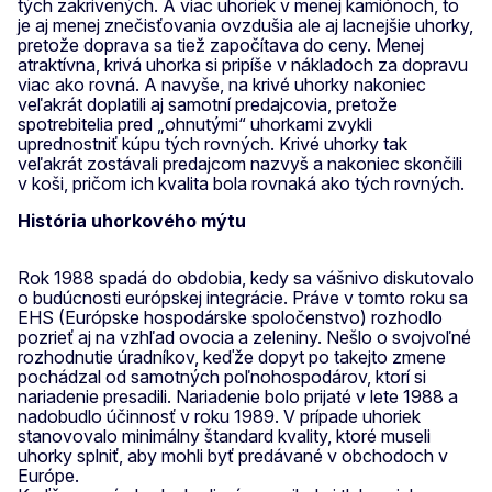
tých zakrivených. A viac uhoriek v menej kamiónoch, to
je aj menej znečisťovania ovzdušia ale aj lacnejšie uhorky,
pretože doprava sa tiež započítava do ceny. Menej
atraktívna, krivá uhorka si pripíše v nákladoch za dopravu
viac ako rovná. A navyše, na krivé uhorky nakoniec
veľakrát doplatili aj samotní predajcovia, pretože
spotrebitelia pred „ohnutými“ uhorkami zvykli
uprednostniť kúpu tých rovných. Krivé uhorky tak
veľakrát zostávali predajcom nazvyš a nakoniec skončili
v koši, pričom ich kvalita bola rovnaká ako tých rovných.
História uhorkového mýtu
Rok 1988 spadá do obdobia, kedy sa vášnivo diskutovalo
o budúcnosti európskej integrácie. Práve v tomto roku sa
EHS (Európske hospodárske spoločenstvo) rozhodlo
pozrieť aj na vzhľad ovocia a zeleniny. Nešlo o svojvoľné
rozhodnutie úradníkov, keďže dopyt po takejto zmene
pochádzal od samotných poľnohospodárov, ktorí si
nariadenie presadili. Nariadenie bolo prijaté v lete 1988 a
nadobudlo účinnosť v roku 1989. V prípade uhoriek
stanovovalo minimálny štandard kvality, ktoré museli
uhorky splniť, aby mohli byť predávané v obchodoch v
Európe.