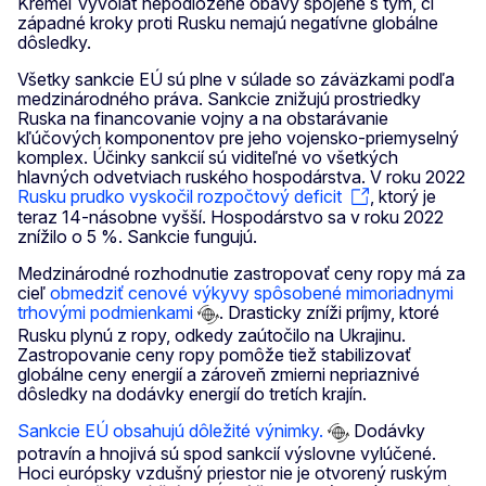
Kremeľ vyvolať nepodložené obavy spojené s tým, či
západné kroky proti Rusku nemajú negatívne globálne
dôsledky.
Všetky sankcie EÚ sú plne v súlade so záväzkami podľa
medzinárodného práva. Sankcie znižujú prostriedky
Ruska na financovanie vojny a na obstarávanie
kľúčových komponentov pre jeho vojensko-priemyselný
komplex. Účinky sankcií sú viditeľné vo všetkých
hlavných odvetviach ruského hospodárstva. V roku 2022
Rusku prudko vyskočil rozpočtový deficit
, ktorý je
teraz 14-násobne vyšší. Hospodárstvo sa v roku 2022
znížilo o 5 %. Sankcie fungujú.
Medzinárodné rozhodnutie zastropovať ceny ropy má za
cieľ
obmedziť cenové výkyvy spôsobené mimoriadnymi
trhovými podmienkami
. Drasticky zníži príjmy, ktoré
Rusku plynú z ropy, odkedy zaútočilo na Ukrajinu.
Zastropovanie ceny ropy pomôže tiež stabilizovať
globálne ceny energií a zároveň zmierni nepriaznivé
dôsledky na dodávky energií do tretích krajín.
Sankcie EÚ obsahujú dôležité výnimky.
Dodávky
potravín a hnojivá sú spod sankcií výslovne vylúčené.
Hoci európsky vzdušný priestor nie je otvorený ruským