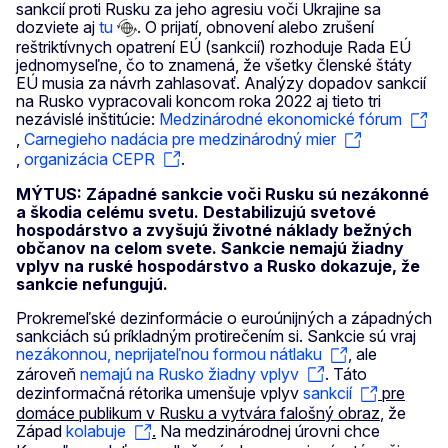
sankcií proti Rusku za jeho agresiu voči Ukrajine sa
dozviete aj
tu
. O prijatí, obnovení alebo zrušení
reštriktívnych opatrení EÚ (sankcií) rozhoduje Rada EÚ
jednomyseľne, čo to znamená, že všetky členské štáty
EÚ musia za návrh zahlasovať. Analýzy dopadov sankcií
na Rusko vypracovali koncom roka 2022 aj tieto tri
nezávislé inštitúcie:
Medzinárodné ekonomické fórum
,
Carnegieho nadácia pre medzinárodný mier
,
organizácia CEPR
.
MÝTUS: Západné sankcie voči Rusku sú nezákonné
a škodia celému svetu. Destabilizujú svetové
hospodárstvo a zvyšujú životné náklady bežných
občanov na celom svete. Sankcie nemajú žiadny
vplyv na ruské hospodárstvo a Rusko dokazuje, že
sankcie nefungujú.
Prokremeľské dezinformácie o euroúnijných a západných
sankciách sú príkladným protirečením si. Sankcie sú vraj
nezákonnou, neprijateľnou formou nátlaku
, ale
zároveň
nemajú na Rusko žiadny vplyv
. Táto
dezinformačná rétorika umenšuje vplyv
sankcií
pre
domáce publikum v Rusku a vytvára falošný obraz
, že
Západ
kolabuje
.
Na medzinárodnej úrovni chce