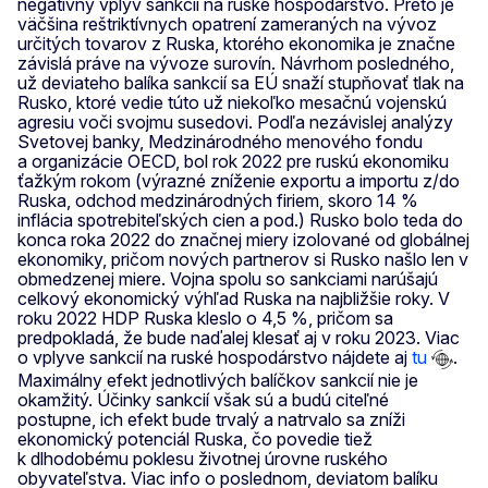
negatívny vplyv sankcií na ruské hospodárstvo. Preto je
väčšina reštriktívnych opatrení zameraných na vývoz
určitých tovarov z Ruska, ktorého ekonomika je značne
závislá práve na vývoze surovín. Návrhom posledného,
už deviateho balíka sankcií sa EÚ snaží stupňovať tlak na
Rusko, ktoré vedie túto už niekoľko mesačnú vojenskú
agresiu voči svojmu susedovi. Podľa nezávislej analýzy
Svetovej banky, Medzinárodného menového fondu
a organizácie OECD, bol rok 2022 pre ruskú ekonomiku
ťažkým rokom (výrazné zníženie exportu a importu z/do
Ruska, odchod medzinárodných firiem, skoro 14 %
inflácia spotrebiteľských cien a pod.) Rusko bolo teda do
konca roka 2022 do značnej miery izolované od globálnej
ekonomiky, pričom nových partnerov si Rusko našlo len v
obmedzenej miere. Vojna spolu so sankciami narúšajú
celkový ekonomický výhľad Ruska na najbližšie roky. V
roku 2022 HDP Ruska kleslo o 4,5 %, pričom sa
predpokladá, že bude naďalej klesať aj v roku 2023. Viac
o vplyve sankcií na ruské hospodárstvo nájdete aj
tu
.
Maximálny efekt jednotlivých balíčkov sankcií nie je
okamžitý. Účinky sankcií však sú a budú citeľné
postupne, ich efekt bude trvalý a natrvalo sa zníži
ekonomický potenciál Ruska, čo povedie tiež
k dlhodobému poklesu životnej úrovne ruského
obyvateľstva. Viac info o poslednom, deviatom balíku