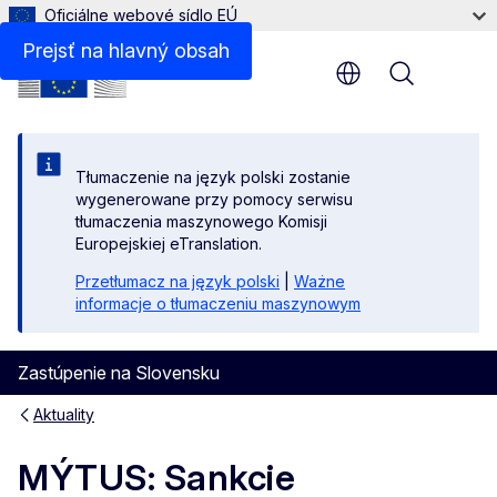
Oficiálne webové sídlo EÚ
Prejsť na hlavný obsah
Menu
Tłumaczenie na język polski zostanie
wygenerowane przy pomocy serwisu
tłumaczenia maszynowego Komisji
Europejskiej eTranslation.
Przetłumacz na język polski
|
Ważne
informacje o tłumaczeniu maszynowym
Zastúpenie na Slovensku
Aktuality
MÝTUS: Sankcie