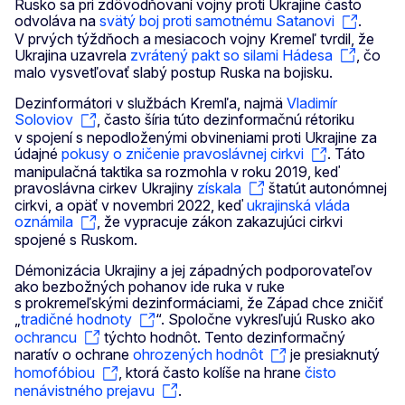
Rusko sa pri zdôvodňovaní vojny proti Ukrajine často
odvoláva na
svätý boj proti samotnému Satanovi
.
V prvých týždňoch a mesiacoch vojny Kremeľ tvrdil, že
Ukrajina uzavrela
zvrátený pakt so silami Hádesa
, čo
malo vysvetľovať slabý postup Ruska na bojisku.
Dezinformátori v službách Kremľa, najmä
Vladimír
Soloviov
, často šíria túto dezinformačnú rétoriku
v spojení s nepodloženými obvineniami proti Ukrajine za
údajné
pokusy o zničenie pravoslávnej cirkvi
. Táto
manipulačná taktika sa rozmohla v roku 2019, keď
pravoslávna cirkev Ukrajiny
získala
štatút autonómnej
cirkvi, a opäť v novembri 2022, keď
ukrajinská vláda
oznámila
, že vypracuje zákon zakazujúci cirkvi
spojené s Ruskom.
Démonizácia Ukrajiny a jej západných podporovateľov
ako bezbožných pohanov ide ruka v ruke
s prokremeľskými dezinformáciami, že Západ chce zničiť
„
tradičné hodnoty
“. Spoločne vykresľujú Rusko ako
ochrancu
týchto hodnôt. Tento dezinformačný
naratív o ochrane
ohrozených hodnôt
je presiaknutý
homofóbiou
, ktorá často kolíše na hrane
čisto
nenávistného prejavu
.