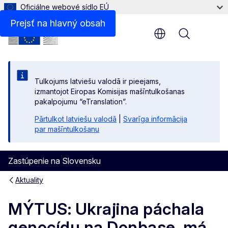
Oficiálne webové sídlo EÚ
Prejsť na hlavný obsah
Menu
Tulkojums latviešu valodā ir pieejams,
izmantojot Eiropas Komisijas mašīntulkošanas
pakalpojumu “eTranslation”.
Pārtulkot latviešu valodā
|
Svarīga informācija
par mašīntulkošanu
Zastúpenie na Slovensku
Aktuality
MÝTUS: Ukrajina páchala
genocídu na Donbase, má