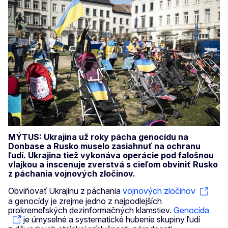
MÝTUS: Ukrajina už roky pácha genocídu na
Donbase a Rusko muselo zasiahnuť na ochranu
ľudí. Ukrajina tiež vykonáva operácie pod falošnou
vlajkou a inscenuje zverstvá s cieľom obviniť Rusko
z páchania vojnových zločinov.
Obviňovať Ukrajinu z páchania
vojnových zločinov
a genocídy je zrejme jedno z najpodlejších
prokremeľských dezinformačných klamstiev.
Genocída
je úmyselné a systematické hubenie skupiny ľudí