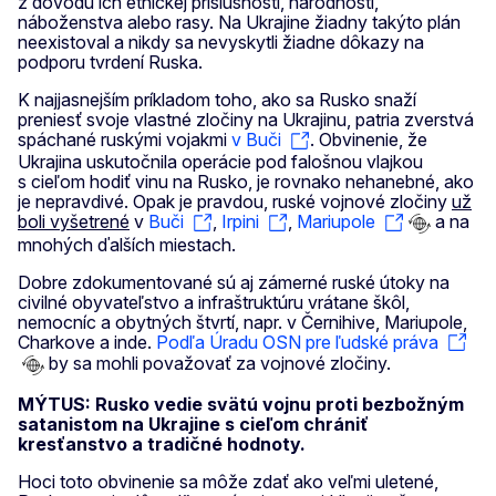
z dôvodu ich etnickej príslušnosti, národnosti,
náboženstva alebo rasy. Na Ukrajine žiadny takýto plán
neexistoval a nikdy sa nevyskytli žiadne dôkazy na
podporu tvrdení Ruska.
K najjasnejším príkladom toho, ako sa Rusko snaží
preniesť svoje vlastné zločiny na Ukrajinu, patria zverstvá
spáchané ruskými vojakmi
v Buči
. Obvinenie, že
Ukrajina uskutočnila operácie pod falošnou vlajkou
s cieľom hodiť vinu na Rusko, je rovnako nehanebné, ako
je nepravdivé. Opak je pravdou, ruské vojnové zločiny
už
boli vyšetrené
v
Buči
,
Irpini
,
Mariupole
a na
mnohých ďalších miestach.
Dobre zdokumentované sú aj zámerné ruské útoky na
civilné obyvateľstvo a infraštruktúru vrátane škôl,
nemocníc a obytných štvrtí, napr. v Černihive, Mariupole,
Charkove a inde.
Podľa Úradu OSN pre ľudské práva
by sa mohli považovať za vojnové zločiny.
MÝTUS: Rusko vedie svätú vojnu proti bezbožným
satanistom na Ukrajine s cieľom chrániť
kresťanstvo a tradičné hodnoty.
Hoci toto obvinenie sa môže zdať ako veľmi uletené,