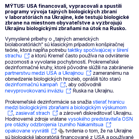
MÝTUS: USA financovali, vypracovali a spustili
programy vývoja tajných biologických zbraní
v laboratóriách na Ukrajine, kde testujú biologické
zbrane na miestnom obyvateľstve a vyzbrojujú
Ukrajinu biologickými zbraňami na útok na Rusko.
Vymyslené príbehy o „tajných amerických
biolaboratóriách“ sú klasickým prípadom konšpiračnej
teórie, ktorá napĺňa potrebu
taktiky spočívajúcej v šírení
strachu
a ktorú Kremeľ často používa na odvrátenie
pozornosti a vyvolanie pochybností. Prokremeľské
dezinformačné kruhy, ktoré pôvodne slúžili na zabránenie
partnerstvu medzi USA a Ukrajinou
zameranému na
obmedzenie biologických hrozieb, oprášili túto starú
dezinformačnú kampaň
, aby odôvodnili
nevyprovokovanú inváziu
Ruska na Ukrajinu.
Prokremeľské dezinformácie sa snažia
stierať hranicu
medzi biologickými zbraňami a biologickým výskumom
,
zasievať strach
a zároveň diskreditovať Ukrajinu.
Hodnoverné zdroje vrátane
vysokého predstaviteľa OSN
pre otázky odzbrojenia Izumiho Nakamitsua
opakovane vyvrátili
tvrdenia o tom, že na Ukrajine
sú biologické laboratóriá financované z USA a používané