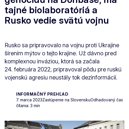
tajné biolaboratóriá a
Rusko vedie svätú vojnu
Rusko sa pripravovalo na vojnu proti Ukrajine
šírením mýtov o tejto krajine. Už dávno pred
komplexnou inváziou, ktorá sa začala
24. februára 2022, pripravoval pôdu pre ruskú
vojenskú agresiu neustály tok dezinformácií.
INFORMAČNÝ PREHĽAD
7. marca 2023
Zastúpenie na Slovensku
Odhadovaný čas
čítania: 3 min