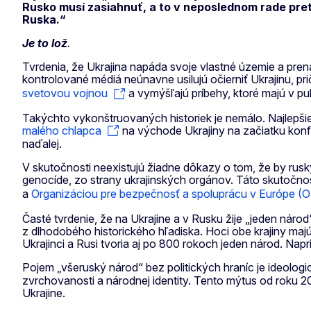
Rusko musí zasiahnuť, a to v neposlednom rade preto,
Ruska.“
Je to lož
.
Tvrdenia, že Ukrajina napáda svoje vlastné územie a pre
kontrolované médiá neúnavne usilujú očierniť Ukrajinu, pr
svetovou vojnou
a vymýšľajú príbehy, ktoré majú v pu
Takýchto vykonštruovaných historiek je nemálo. Najlepšie ic
malého chlapca
na východe Ukrajiny na začiatku konfl
naďalej.
V skutočnosti neexistujú žiadne dôkazy o tom, že by rusky 
genocíde, zo strany ukrajinských orgánov. Táto skutočn
a
Organizáciou pre bezpečnosť a spoluprácu v Európe (
Časté tvrdenie, že na Ukrajine a v Rusku žije „jeden náro
z dlhodobého historického hľadiska. Hoci obe krajiny majú
Ukrajinci a Rusi tvoria aj po 800 rokoch jeden národ. Nap
Pojem „všeruský národ“ bez politických hraníc je ideologi
zvrchovanosti a národnej identity. Tento mýtus od roku 2
Ukrajine.