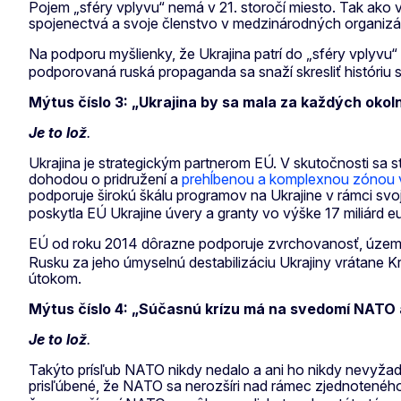
Pojem „sféry vplyvu“ nemá v 21. storočí miesto. Tak ako v
spojenectvá a svoje členstvo v medzinárodných organizác
Na podporu myšlienky, že Ukrajina patrí do „sféry vplyvu“
podporovaná ruská propaganda sa snaží skresliť históriu s
Mýtus číslo 3: „Ukrajina by sa mala za každých okoln
Je to lož
.
Ukrajina je strategickým partnerom EÚ. V skutočnosti sa s
dohodou o pridružení a
prehĺbenou a komplexnou zónou
podporuje širokú škálu programov na Ukrajine v rámci sv
poskytla EÚ Ukrajine úvery a granty vo výške 17 miliárd eu
EÚ od roku 2014 dôrazne podporuje zvrchovanosť, územnú 
Rusku za jeho úmyselnú destabilizáciu Ukrajiny vrátane K
útokom.
Mýtus číslo 4: „Súčasnú krízu má na svedomí NATO a 
Je to lož
.
Takýto prísľub NATO nikdy nedalo a ani ho nikdy nevyžad
prisľúbené, že NATO sa nerozšíri nad rámec zjednoten