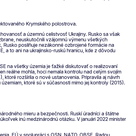
anektovaného Krymského polostrova.
chovanosť a územnú celistvosť Ukrajiny. Rusko sa však
ké zbrane, neuskutočnili vzájomnú výmenu všetkých
, Rusko posilňuje nezákonné ozbrojené formácie na
a to ani na ukrajinsko-ruskú hranicu, kde z dôvodu
SE na všetky územia je ťažké diskutovať o realizovaní
en reálne mohla, hoci nemala kontrolu nad celým svojím
ktoré rozšírila o nové ustanovenia. Pripravila aj návrh
územiam, ktoré sú v súčasnosti mimo jej kontroly (2015).
národného mieru a bezpečnosti. Ruskí úradníci a štátne
kúkoľvek inú medzinárodnú otázku. V januári 2022 minister
rdenia. EÚ v spolupráci s OSN, NATO, OBSE, Radou