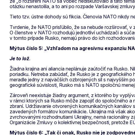
že „o rozšírení NATO sa vôbec nediskutovalo a táto tém
otázku nenastolila, a to ani po rozpade Varšavskej zmluvy
Tieto tzv. ústne dohody sú fikcia. Členovia NATO nikdy ne
Tvrdenie, že NATO prisľúbilo, že sa nebude rozširovať, v 
O členstve v NATO rozhodujú jednotliví uchádzači a súča
v tomto prípade Rusko, nemajú právo do ich rozhodovani
Mýtus číslo 5: „Vzhľadom na agresívnu expanziu NAT
Je to lož
.
Žiadna krajina ani aliancia neplánuje zaútočiť na Rusko
poriadku. Netreba zabúdať, že Rusko je z geografického h
meradle jedny z najväčších ozbrojených síl s najvyšším po
geografické súvislosti, Rusko má s NATO spoločnú menej a
Zároveň neexistuje žiadny argument, z ktorého by vyplýval
v rámci ktorých sa Rusko môže zapojiť do spoločného a m
zbraní. Udržiavanie otvorených komunikačných kanálov s 
zavedených formátov komunikácie. Ukrajina má však ako z
zvrchovanými rozhodnutiami Ukrajiny, nemá racionálny zákl
Organizácie Zmluvy o kolektívnej bezpečnosti, pretože EÚ
Mýtus číslo 6: „Tak či onak, Rusko nie je zodpovedn