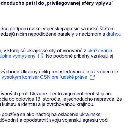
ednoducho patrí do ,privilegovanej sféry vplyvuʻ
ácu podporu ruskej vojenskej agresie sa ruské štátom
uvádzajú ničím nepodložené paralely s nacizmom a
druhou
, v ktorej sú ukrajinské sily obviňované z
ukrižovania
 úplne vymyslený
. No podobné príbehy vznikajú aj
 východe Ukrajiny čelili prenasledovaniu, a už vôbec nie
,
vysokým komisár OSN pre ľudské práva
žívaných proti Ukrajine. Tento argument neobstojí ani
očia do polovice 13. storočia, je jednoducho nepravda, že
kultúru a identitu a je zvrchovanou krajinou.
 používa sa ako nástroj na oslabenie ukrajinskej
dôvodniť a opodstatniť svoju vojenskú agresiu voči