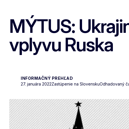
MÝTUS: Ukrajina
vplyvu Ruska
INFORMAČNÝ PREHĽAD
27. januára 2022
Zastúpenie na Slovensku
Odhadovaný čas