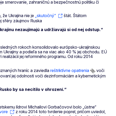
oje smerovanie, zahraničnú a bezpečnostnú politiku či
 že Ukrajina nie je
„skutočný“
štát. Štátom
nej sféry záujmov Ruska
krajinu nezaujímajú a udržiavajú si od nej odstup.“
v posledných rokoch konsolidovalo európsko-ukrajinskou
 Ukrajiny a podieľa sa na viac ako 40 % jej obchodu. EÚ
ri realizácii jej reformného programu. Od roku 2014
uznaných hraníc a zaviedla
reštriktívne opatrenia
voči
ňovaní jej odolnosti voči dezinformáciám a kybernetickým
usko by sa necítilo v ohrození.“
tskemu lídrovi Michailovi Gorbačovovi bolo „ústne“
vore
z roku 2014 toto tvrdenie poprel, pričom uviedol,