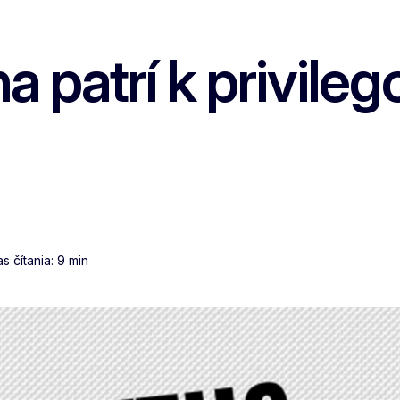
 patrí k privileg
 čítania: 9 min