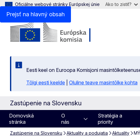
Oficiálne webové stránky Európskej únie
Ako to zistiť?
Prejsť na hlavný obsah
Eesti keel on Euroopa Komisjoni masintõlketeenus
Tõlgi eesti keelde
|
Oluline teave masintõlke kohta
Zastúpenie na Slovensku
Domovská
O
Stratégia a
stránka
nás
priority
Zastúpenie na Slovensku
Aktuality a podujatia
Aktuality
MÝ