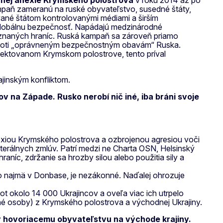
vnej anexie Krymského polostrova
v roku 2014 až po
ampaň zameranú na ruské obyvateľstvo, susedné štáty,
ované štátom kontrolovanými médiami a širším
e globálnu bezpečnosť. Napádajú medzinárodné
 uznaných hraníc. Ruská kampaň sa zároveň priamo
y proti „oprávneným bezpečnostným obavám“ Ruska.
 anektovanom Krymskom polostrove, tento príval
ajinským konfliktom.
v na Západe. Rusko nerobí nič iné, iba bráni svoje
exiou Krymského polostrova a ozbrojenou agresiou voči
terálnych zmlúv. Patrí medzi ne Charta OSN, Helsinský
níc, zdržanie sa hrozby silou alebo použitia sily a
to najmä v Donbase, je nezákonné. Naďalej ohrozuje
vot okolo 14 000 Ukrajincov a oveľa viac ich utrpelo
lené osoby) z Krymského polostrova a východnej Ukrajiny.
usky hovoriacemu obyvateľstvu na východe krajiny.