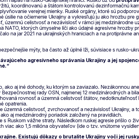
m napätí na rusko-ukrajinskej hranici. Rusko už od
protiprá
etržitú, koordinovanú a štátom kontrolovanú dezinformačnú k
ovplyvňovanie verejnej mienky. Ruské orgány, ktoré sú podpor
úsilie na očiernenie Ukrajiny a vykresľujú ju ako hrozbu pr
ť, územnú celistvosť a nezávislosť v rámci jej medzinárodne
ajmä NATO, ktorých úmyselne líči ako údajné agresívne hrozb
čalo na jar 2021 na ukrajinských hraniciach a na protiprávne
ezpečnejšie mýty, ba často až úplné lži, súvisiace s rusko-ukr
ávajúceho agresívneho správania Ukrajiny a jej spojenco
né.“
o, ako aj iné dohody, ku ktorým sa zaviazalo. Nezákonnou an
ov Bezpečnostnej rady OSN, najmenej 12 medzinárodných a bila
hovaná rovnosť a územná celistvosť štátov, nedotknuteľnosť hra
né opatrenia.
je územná celistvosť, zvrchovanosť a nezávislosť Ukrajiny, a 
ako aj medzinárodný poriadok založený na pravidlách.
te s Ruskom vážne straty. Následkom ruskej agresie prišlo o ži
ch viac ako 1,5 milióna obyvateľov (ide o tzv. vnútorne vysíd
Ukrajine. Existujú dôkazy o brutalite Ukrajiny voči jej r