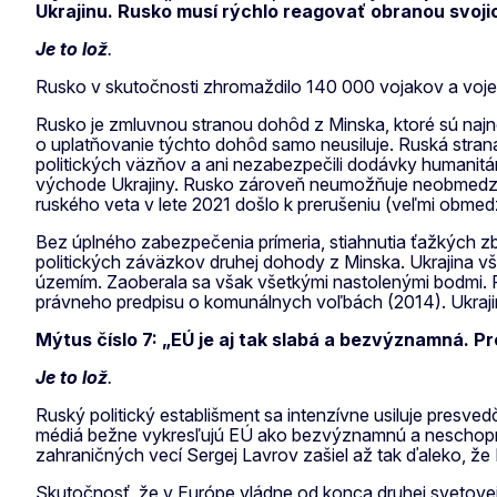
Ukrajinu. Rusko musí rýchlo reagovať obranou svoj
Je to lož
.
Rusko v skutočnosti zhromaždilo 140 000 vojakov a voje
Rusko je zmluvnou stranou dohôd z Minska, ktoré sú najn
o uplatňovanie týchto dohôd samo neusiluje. Ruská strana 
politických väzňov a ani nezabezpečili dodávky humani
východe Ukrajiny. Rusko zároveň neumožňuje neobmedzený
ruského veta v lete 2021 došlo k prerušeniu (veľmi obmed
Bez úplného zabezpečenia prímeria, stiahnutia ťažkých zb
politických záväzkov druhej dohody z Minska. Ukrajina v
územím. Zaoberala sa však všetkými nastolenými bodmi. Pri
právneho predpisu o komunálnych voľbách (2014). Ukrajin
Mýtus číslo 7: „EÚ je aj tak slabá a bezvýznamná. P
Je to lož
.
Ruský politický establišment sa intenzívne usiluje presv
médiá bežne vykresľujú EÚ ako bezvýznamnú a neschopnú zv
zahraničných vecí Sergej Lavrov zašiel až tak ďaleko, ž
Skutočnosť, že v Európe vládne od konca druhej svetove