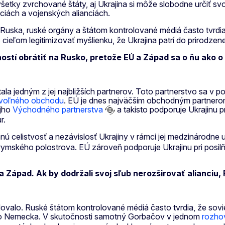
šetky zvrchované štáty, aj Ukrajina si môže slobodne určiť sv
iách a vojenských alianciách.
 Ruska, ruské orgány a štátom kontrolované médiá často tvrdia,
 cieľom legitimizovať myšlienku, že Ukrajina patrí do prirodze
ostí obrátiť na Rusko, pretože EÚ a Západ sa o ňu ako o 
tala jedným z jej najbližších partnerov. Toto partnerstvo sa 
 voľného obchodu
. EÚ je dnes najväčším obchodným partnerom
ojho
Východného partnerstva
a takisto podporuje Ukrajinu p
r.
celistvosť a nezávislosť Ukrajiny v rámci jej medzinárodne 
rymského polostrova. EÚ zároveň podporuje Ukrajinu pri posil
Západ. Ak by dodržali svoj sľub nerozširovať alianciu, R
ovalo. Ruské štátom kontrolované médiá často tvrdia, že sovie
ého Nemecka. V skutočnosti samotný Gorbačov v jednom
rozho