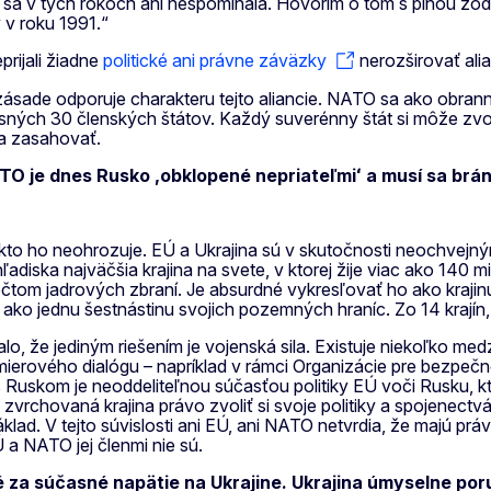
a sa v tých rokoch ani nespomínala. Hovorím o tom s plnou zo
 v roku 1991.“
prijali žiadne
politické ani právne záväzky
nerozširovať ali
zásade odporuje charakteru tejto aliancie. NATO sa ako obranná
sných 30 členských štátov. Každý suverénny štát si môže zvol
a zasahovať.
O je dnes Rusko ,obklopené nepriateľmiʻ a musí sa brán
. Nikto ho neohrozuje. EÚ a Ukrajina sú v skutočnosti neoch
ľadiska najväčšia krajina na svete, v ktorej žije viac ako 14
čtom jadrových zbraní. Je absurdné vykresľovať ho ako krajinu
ko jednu šestnástinu svojich pozemných hraníc. Zo 14 krajín, 
o, že jediným riešením je vojenská sila. Existuje niekoľko med
ierového dialógu – napríklad v rámci Organizácie pre bezpeč
Ruskom je neoddeliteľnou súčasťou politiky EÚ voči Rusku, kt
vrchovaná krajina právo zvoliť si svoje politiky a spojenectv
ad. V tejto súvislosti ani EÚ, ani NATO netvrdia, že majú prá
 a NATO jej členmi nie sú.
é za súčasné napätie na Ukrajine. Ukrajina úmyselne por