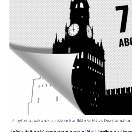
7 mýtov o rusko-ukrajinskom konflikte © EU vs Disinformation