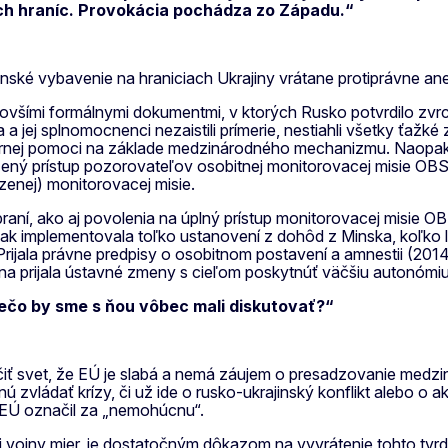
ich hraníc. Provokácia pochádza zo Západu.“
nské vybavenie na hraniciach Ukrajiny vrátane protiprávne 
ovšími formálnymi dokumentmi, v ktorých Rusko potvrdilo zvr
a jej splnomocnenci nezaistili prímerie, nestiahli všetky ťaž
tárnej pomoci na základe medzinárodného mechanizmu. Naopak
 prístup pozorovateľov osobitnej monitorovacej misie OBSE, 
zenej) monitorovacej misie.
raní, ako aj povolenia na úplný prístup monitorovacej misie OB
šak implementovala toľko ustanovení z dohôd z Minska, koľko l
jala právne predpisy o osobitnom postavení a amnestii (2014), 
a prijala ústavné zmeny s cieľom poskytnúť väčšiu autonómiu 
rečo by sme s ňou vôbec mali diskutovať?“
edčiť svet, že EÚ je slabá a nemá záujem o presadzovanie medzi
ládať krízy, či už ide o rusko-ukrajinský konflikt alebo o a
e EÚ označil za „nemohúcnu“.
j vojny mier, je dostatočným dôkazom na vyvrátenie tohto tv