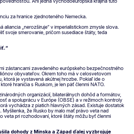
dpovednosťou. Ani jedna východoeurópska krajina túto
anciu za hranice zjednoteného Nemecka.
 aliancia „nerozširuje“ v imperialistickom zmysle slova.
iť svoje smerovanie, pričom susediace štáty, teda
iť.“
vejnými zástancami zavedeného európskeho bezpečnostného
0 miliónov obyvateľov. Okrem toho má v celosvetovom
, ktorá je vystavená akútnej hrozbe. Pokiaľ ide o
ktoré hraničia s Ruskom, je len päť členmi NATO.
zinárodných organizácií, bilaterálnych dohôd a formátov,
nosť a spoluprácu v Európe (OBSE) a v režimoch kontroly
orá vychádza z piatich hlavných zásad. Existuje dostatok
á. Myšlienka, že Rusko by malo mať právo veta nad
vo veta pri rozhodovaní, ktoré štáty môžu byť členmi
ušila dohody z Minska a Západ ďalej vyzbrojuje