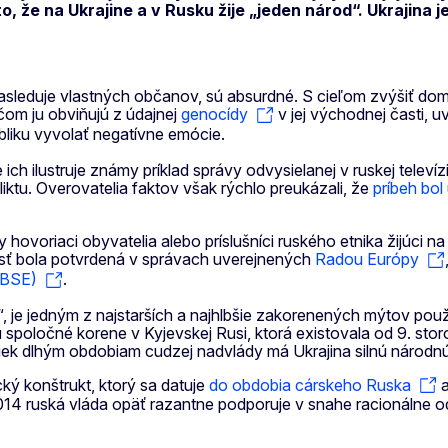
 že na Ukrajine a v Rusku žije „jeden národ“. Ukrajina j
nasleduje vlastných občanov, sú absurdné. S cieľom zvýšiť dom
ičom ju obviňujú z údajnej
genocídy
v jej východnej časti, 
bliku vyvolať negatívne emócie.
h ilustruje známy príklad správy odvysielanej v ruskej televízii
iktu. Overovatelia faktov však rýchlo preukázali, že
príbeh bol
hovoriaci obyvatelia alebo príslušníci ruského etnika žijúci na
osť bola potvrdená v správach uverejnených
Radou Európy
OBSE)
.
d“, je jedným z najstarších a najhlbšie zakorenených mýtov pou
 spoločné korene v Kyjevskej Rusi, ktorá existovala od 9. stor
riek dlhým obdobiam cudzej nadvlády má Ukrajina silnú národnú 
cký konštrukt, ktorý sa datuje
do obdobia cárskeho Ruska
a
014 ruská vláda opäť razantne podporuje v snahe racionálne o