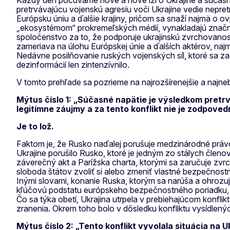
Každý deň počúvame nové a nové lži o Ukrajine a súčasno
pretrvávajúcu vojenskú agresiu voči Ukrajine vedie nepr
Európsku úniu a ďalšie krajiny, pričom sa snaží najmä o 
„ekosystémom“ prokremeľských médií, vynakladajú značné 
spoločenstvo za to, že podporuje ukrajinskú zvrchovanos
zameriava na úlohu Európskej únie a ďalších aktérov, n
Nedávne posilňovanie ruských vojenských síl, ktoré sa za
dezinformácií len zintenzívnilo.
V tomto prehľade sa pozrieme na najrozšírenejšie a najneb
Mýtus číslo 1: „Súčasné napätie je výsledkom pretrv
legitímne záujmy a za tento konflikt nie je zodpoved
Je to lož.
Faktom je, že Rusko naďalej porušuje medzinárodné práv
Ukrajine porušilo Rusko, ktoré je jedným zo stálych člen
záverečný akt a Parížska charta, ktorými sa zaručuje zvrc
sloboda štátov zvoliť si alebo zmeniť vlastné bezpečnost
Inými slovami, konanie Ruska, ktorým sa narúša a ohrozu
kľúčovú podstatu európskeho bezpečnostného poriadku, 
Čo sa týka obetí, Ukrajina utrpela v prebiehajúcom konflik
zranenia. Okrem toho bolo v dôsledku konfliktu vysídlený
Mýtus číslo 2: „Tento konflikt vyvolala situácia na 