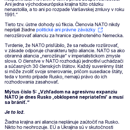
Ani jedna východoeurópska krajina túto otázku
nenastolila, a to ani po rozpade Varšavskej zmluvy v roku
1991.“
Tieto tzv. ústne dohody sú fikcia. Členovia NATO nikdy
neprijali žiadne
politické ani právne záväzky
nerozširovať alianciu za hranice zjednoteného Nemecka.
Tvrdenie, že NATO prisľúbilo, že sa nebude rozširovať,
v zásade odporuje charakteru tejto aliancie. NATO sa ako
obranná aliancia „nerozširuje“ v imperialistickom zmysle
slova. O členstve v NATO rozhodujú jednotliví uchádzači
a súčasných 30 členských štátov. Každý suverénny štát
si môže zvoliť svoje smerovanie, pričom susediace štáty,
teda v tomto prípade Rusko, nemajú právo do ich
rozhodovania zasahovať.
Mýtus číslo 5: „Vzhľadom na agresívnu expanziu
NATO je dnes Rusko ,obklopené nepriateľmiʻ a musí
sa brániť.“
Je to lož
.
Žiadna krajina ani aliancia neplánuje zaútočiť na Rusko.
Nikto ho neohrozuje. EÚ a Ukrajina sú v skutočnosti