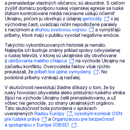
a prenasleduje vlastných občanov, sú absurdné. S cieľom
zvýšiť domácu podporu ruskej vojenskej agresie sa ruské
štátom kontrolované médiá neúnavne usilujú očierniť
Ukrajinu, pričom ju obviňujú z údajnej
genocídy
v jej
východnej časti, uvádzajú ničím nepodložené paralely
s nacizmom a
druhou svetovou vojnou
a vymýšľajú
príbehy, ktoré majú v publiku vyvolať negatívne emócie.
Takýchto vykonštruovaných historiek je nemálo.
Najlepšie ich ilustruje známy príklad správy odvysielanej
v ruskej televízii, v ktorej sú ukrajinské sily obviňované
z
ukrižovania malého chlapca
na východe Ukrajiny na
začiatku konfliktu. Overovatelia faktov však rýchlo
preukázali, že
príbeh bol úplne vymyslený
. No
podobné príbehy vznikajú aj naďalej.
V skutočnosti neexistujú žiadne dôkazy o tom, že by
rusky hovoriaci obyvatelia alebo príslušníci ruského etnika
žijúci na východe Ukrajiny čelili prenasledovaniu, a už
vôbec nie genocíde, zo strany ukrajinských orgánov.
Táto skutočnosť bola potvrdená v správach
uverejnených
Radou Európy
,
vysokým komisár OSN
pre ľudské práva
a
Organizáciou pre bezpečnosť
a spoluprácu v Európe (OBSE)
.