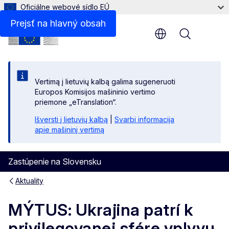
Oficiálne webové sídlo EÚ
Prejsť na hlavný obsah
Menu
Vertimą į lietuvių kalbą galima sugeneruoti
Europos Komisijos mašininio vertimo
priemone „eTranslation“.
Išversti į lietuvių kalbą
|
Svarbi informacija
apie mašininį vertimą
Zastúpenie na Slovensku
Aktuality
MÝTUS: Ukrajina patrí k
privilegovanej sfére vplyvu