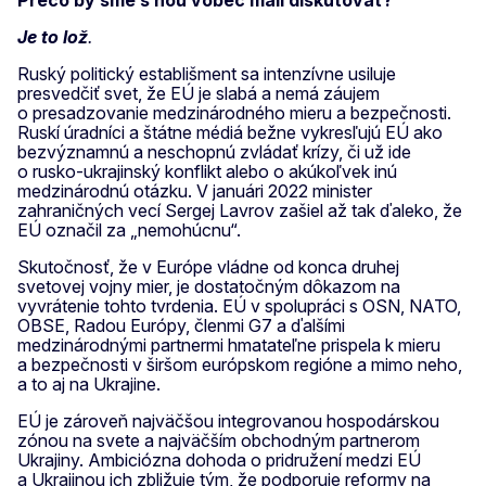
Je to lož
.
Ruský politický establišment sa intenzívne usiluje
presvedčiť svet, že EÚ je slabá a nemá záujem
o presadzovanie medzinárodného mieru a bezpečnosti.
Ruskí úradníci a štátne médiá bežne vykresľujú EÚ ako
bezvýznamnú a neschopnú zvládať krízy, či už ide
o rusko-ukrajinský konflikt alebo o akúkoľvek inú
medzinárodnú otázku. V januári 2022 minister
zahraničných vecí Sergej Lavrov zašiel až tak ďaleko, že
EÚ označil za „nemohúcnu“.
Skutočnosť, že v Európe vládne od konca druhej
svetovej vojny mier, je dostatočným dôkazom na
vyvrátenie tohto tvrdenia. EÚ v spolupráci s OSN, NATO,
OBSE, Radou Európy, členmi G7 a ďalšími
medzinárodnými partnermi hmatateľne prispela k mieru
a bezpečnosti v širšom európskom regióne a mimo neho,
a to aj na Ukrajine.
EÚ je zároveň najväčšou integrovanou hospodárskou
zónou na svete a najväčším obchodným partnerom
Ukrajiny. Ambiciózna dohoda o pridružení medzi EÚ
a Ukrajinou ich zbližuje tým, že podporuje reformy na