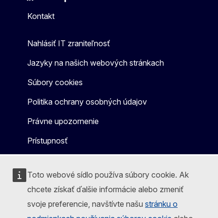
Mastodon
LinkedIn
Bluesky
Facebook
Youtube
Other
Kontakt
Nahlásiť IT zraniteľnosť
Jazyky na našich webových stránkach
Súbory cookies
Politika ochrany osobných údajov
Právne upozornenie
Prístupnosť
Toto webové sídlo používa súbory cookie. Ak
chcete získať ďalšie informácie alebo zmeniť
svoje preferencie, navštívte našu
stránku o