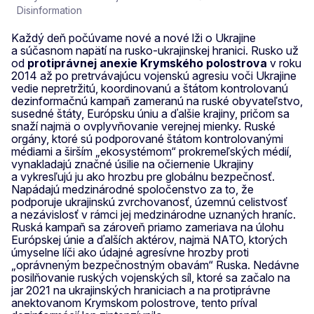
Disinformation
Každý deň počúvame nové a nové lži o Ukrajine
a súčasnom napätí na rusko-ukrajinskej hranici. Rusko už
od
protiprávnej anexie Krymského polostrova
v roku
2014 až po pretrvávajúcu vojenskú agresiu voči Ukrajine
vedie nepretržitú, koordinovanú a štátom kontrolovanú
dezinformačnú kampaň zameranú na ruské obyvateľstvo,
susedné štáty, Európsku úniu a ďalšie krajiny, pričom sa
snaží najmä o ovplyvňovanie verejnej mienky. Ruské
orgány, ktoré sú podporované štátom kontrolovanými
médiami a širším „ekosystémom“ prokremeľských médií,
vynakladajú značné úsilie na očiernenie Ukrajiny
a vykresľujú ju ako hrozbu pre globálnu bezpečnosť.
Napádajú medzinárodné spoločenstvo za to, že
podporuje ukrajinskú zvrchovanosť, územnú celistvosť
a nezávislosť v rámci jej medzinárodne uznaných hraníc.
Ruská kampaň sa zároveň priamo zameriava na úlohu
Európskej únie a ďalších aktérov, najmä NATO, ktorých
úmyselne líči ako údajné agresívne hrozby proti
„oprávneným bezpečnostným obavám“ Ruska. Nedávne
posilňovanie ruských vojenských síl, ktoré sa začalo na
jar 2021 na ukrajinských hraniciach a na protiprávne
anektovanom Krymskom polostrove, tento príval