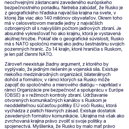
neochvejnými zástancami zavedeného európskeho
bezpečnostného poriadku. Netreba zabúdať, že Rusko je
z geografického hľadiska najväčšia krajina na svete, v
ktorej žije viac ako 140 miliónov obyvateľov. Okrem toho
má v celosvetovom meradle jedny z najväčších
ozbrojených síl s najvyšším počtom jadrových zbraní. Je
absurdné vykresľovať ho ako krajinu, ktorá je vystavená
akútnej hrozbe. Pokiaľ ide o geografické súvislosti, Rusko
má s NATO spoločnú menej ako jednu šestnástinu svojich
pozemných hraníc. Zo 14 krajín, ktoré hraničia s Ruskom,
je len päť členmi NATO.
Zároveň neexistuje žiadny argument, z ktorého by
vyplývalo, že jediným riešením je vojenská sila. Existuje
niekoľko medzinárodných organizácií, bilaterálnych
dohôd a formátov, v rámci ktorých sa Rusko môže
zapojiť do spoločného a mierového dialógu – napríklad v
rámci Organizácie pre bezpečnosť a spoluprácu v Európe
(OBSE) a v režimoch kontroly zbraní. Udržiavanie
otvorených komunikačných kanálov s Ruskom je
neoddeliteľnou súčasťou politiky EÚ voči Rusku, ktorá
vychádza z piatich hlavných zásad. Existuje dostatok
zavedených formátov komunikácie. Ukrajina má však ako
zvrchovaná krajina právo zvoliť si svoje politiky a
spojenectvá. Myšlienka, že Rusko by malo mať právo