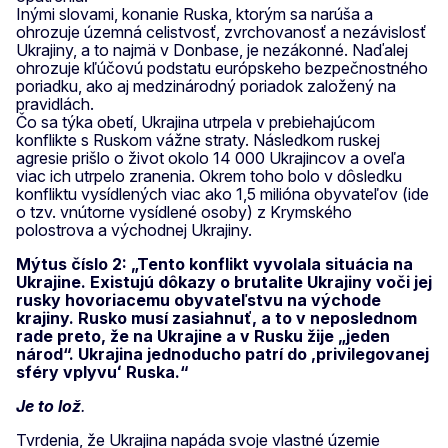
Inými slovami, konanie Ruska, ktorým sa narúša a
ohrozuje územná celistvosť, zvrchovanosť a nezávislosť
Ukrajiny, a to najmä v Donbase, je nezákonné. Naďalej
ohrozuje kľúčovú podstatu európskeho bezpečnostného
poriadku, ako aj medzinárodný poriadok založený na
pravidlách.
Čo sa týka obetí, Ukrajina utrpela v prebiehajúcom
konflikte s Ruskom vážne straty. Následkom ruskej
agresie prišlo o život okolo 14 000 Ukrajincov a oveľa
viac ich utrpelo zranenia. Okrem toho bolo v dôsledku
konfliktu vysídlených viac ako 1,5 milióna obyvateľov (ide
o tzv. vnútorne vysídlené osoby) z Krymského
polostrova a východnej Ukrajiny.
Mýtus číslo 2: „Tento konflikt vyvolala situácia na
Ukrajine. Existujú dôkazy o brutalite Ukrajiny voči jej
rusky hovoriacemu obyvateľstvu na východe
krajiny. Rusko musí zasiahnuť, a to v neposlednom
rade preto, že na Ukrajine a v Rusku žije „jeden
národ“. Ukrajina jednoducho patrí do ,privilegovanej
sféry vplyvuʻ Ruska.“
Je to lož
.
Tvrdenia, že Ukrajina napáda svoje vlastné územie