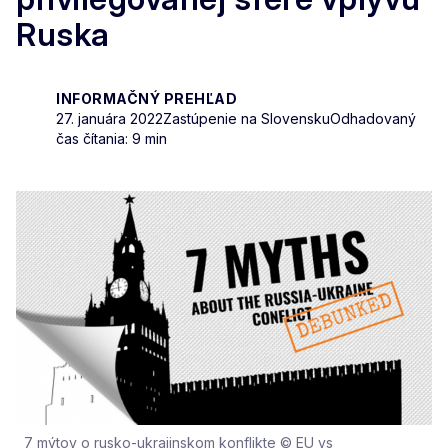
Ruska
INFORMAČNÝ PREHĽAD
27. januára 2022
Zastúpenie na Slovensku
Odhadovaný
čas čítania: 9 min
7 mýtov o rusko-ukrajinskom konflikte © EU vs