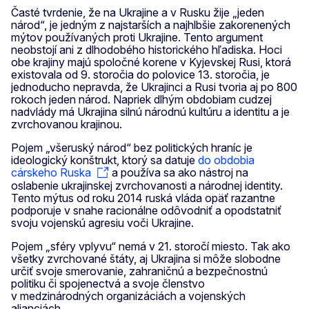
Časté tvrdenie, že na Ukrajine a v Rusku žije „jeden
národ“, je jedným z najstarších a najhlbšie zakorenených
mýtov používaných proti Ukrajine. Tento argument
neobstojí ani z dlhodobého historického hľadiska. Hoci
obe krajiny majú spoločné korene v Kyjevskej Rusi, ktorá
existovala od 9. storočia do polovice 13. storočia, je
jednoducho nepravda, že Ukrajinci a Rusi tvoria aj po 800
rokoch jeden národ. Napriek dlhým obdobiam cudzej
nadvlády má Ukrajina silnú národnú kultúru a identitu a je
zvrchovanou krajinou.
Pojem „všeruský národ“ bez politických hraníc je
ideologický konštrukt, ktorý sa datuje
do obdobia
cárskeho Ruska
a používa sa ako nástroj na
oslabenie ukrajinskej zvrchovanosti a národnej identity.
Tento mýtus od roku 2014 ruská vláda opäť razantne
podporuje v snahe racionálne odôvodniť a opodstatniť
svoju vojenskú agresiu voči Ukrajine.
Pojem „sféry vplyvu“ nemá v 21. storočí miesto. Tak ako
všetky zvrchované štáty, aj Ukrajina si môže slobodne
určiť svoje smerovanie, zahraničnú a bezpečnostnú
politiku či spojenectvá a svoje členstvo
v medzinárodných organizáciách a vojenských
alianciách.