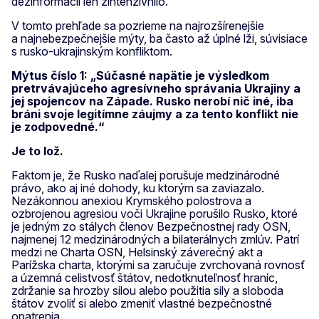
dezinformácií len zintenzívnilo.
V tomto prehľade sa pozrieme na najrozšírenejšie
a najnebezpečnejšie mýty, ba často až úplné lži, súvisiace
s rusko-ukrajinským konfliktom.
Mýtus číslo 1: „Súčasné napätie je výsledkom
pretrvávajúceho agresívneho správania Ukrajiny a
jej spojencov na Západe. Rusko nerobí nič iné, iba
bráni svoje legitímne záujmy a za tento konflikt nie
je zodpovedné.“
Je to lož.
Faktom je, že Rusko naďalej porušuje medzinárodné
právo, ako aj iné dohody, ku ktorým sa zaviazalo.
Nezákonnou anexiou Krymského polostrova a
ozbrojenou agresiou voči Ukrajine porušilo Rusko, ktoré
je jedným zo stálych členov Bezpečnostnej rady OSN,
najmenej 12 medzinárodných a bilaterálnych zmlúv. Patrí
medzi ne Charta OSN, Helsinský záverečný akt a
Parížska charta, ktorými sa zaručuje zvrchovaná rovnosť
a územná celistvosť štátov, nedotknuteľnosť hraníc,
zdržanie sa hrozby silou alebo použitia sily a sloboda
štátov zvoliť si alebo zmeniť vlastné bezpečnostné
opatrenia.