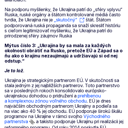
Na podporu myšlienky, že Ukrajina patrí do „sféry vplyvu“
Ruska, ruské orgány a štátom kontrolované médiá často
tvrdia, že Ukrajina nie je
„skutočný“
štát. Štátom
podporovaná ruská propaganda sa snaží skresliť históriu
s cieľom legitimizovať myšlienku, že Ukrajina patrí do
prirodzenej sféry záujmov Ruska
Mýtus číslo 3: „Ukrajina by sa mala za každých
okolností obrátiť na Rusko, pretože EÚ a Západ sa o
ňu ako o krajinu nezaujímajú a udržiavajú si od nej
odstup.“
Je to lož
.
Ukrajina je strategickým partnerom EÚ. V skutočnosti sa
stala jedným z jej najbližších partnerov. Toto partnerstvo
sa v posledných rokoch konsolidovalo európsko-
ukrajinskou dohodou o pridružení a
prehĺbenou
a komplexnou zónou voľného obchodu
. EÚ je dnes
najväčším obchodným partnerom Ukrajiny a podieľa sa
na viac ako 40 % jej obchodu. EÚ podporuje širokú škálu
programov na Ukrajine v rámci svojho
Východného
partnerstva
a takisto podporuje Ukrajinu pri realizácii jej
reformného programu. Od roku 2014 poskytla EÚ