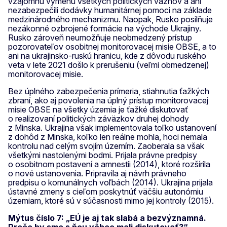
vzájomnú výmenu všetkých politických väzňov a ani
nezabezpečili dodávky humanitárnej pomoci na základe
medzinárodného mechanizmu. Naopak, Rusko posilňuje
nezákonné ozbrojené formácie na východe Ukrajiny.
Rusko zároveň neumožňuje neobmedzený prístup
pozorovateľov osobitnej monitorovacej misie OBSE, a to
ani na ukrajinsko-ruskú hranicu, kde z dôvodu ruského
veta v lete 2021 došlo k prerušeniu (veľmi obmedzenej)
monitorovacej misie.
Bez úplného zabezpečenia prímeria, stiahnutia ťažkých
zbraní, ako aj povolenia na úplný prístup monitorovacej
misie OBSE na všetky územia je ťažké diskutovať
o realizovaní politických záväzkov druhej dohody
z Minska. Ukrajina však implementovala toľko ustanovení
z dohôd z Minska, koľko len reálne mohla, hoci nemala
kontrolu nad celým svojím územím. Zaoberala sa však
všetkými nastolenými bodmi. Prijala právne predpisy
o osobitnom postavení a amnestii (2014), ktoré rozšírila
o nové ustanovenia. Pripravila aj návrh právneho
predpisu o komunálnych voľbách (2014). Ukrajina prijala
ústavné zmeny s cieľom poskytnúť väčšiu autonómiu
územiam, ktoré sú v súčasnosti mimo jej kontroly (2015).
Mýtus číslo 7: „EÚ je aj tak slabá a bezvýznamná.
Prečo by sme s ňou vôbec mali diskutovať?“