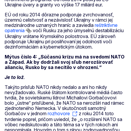
Ukrajine úvery a granty vo výške 17 miliárd eur.
EÚ od roku 2014 dôrazne podporuje zvrchovanosť,
územnú celistvosť a nezávislosť Ukrajiny v rámci jej
medzinárodne uznaných hraníc a zaviedla
reštriktívne
opatrenia
voči Rusku za jeho úmyselnú destabilizáciu
Ukrajiny vrátane Krymského polostrova. EÚ zároveň
podporuje Ukrajinu pri posilňovaní jej odolnosti voči
dezinformáciám a kybernetickým útokom.
Mýtus číslo 4: „Súčasnú krízu má na svedomí NATO
a Západ. Ak by dodržali svoj sľub nerozširovať
alianciu, Rusko by sa necítilo v ohrození.“
Je to lož
.
Takýto prísľub NATO nikdy nedalo a ani ho nikdy
nevyžadovalo. Ruské štátom kontrolované médiá často
tvrdia, že sovietskemu lídrovi Michailovi Gorbačovovi
bolo „ústne“ prisľúbené, že NATO sa nerozšíri nad rámec
zjednoteného Nemecka. V skutočnosti samotný
Gorbačov v jednom
rozhovore
z roku 2014 toto
tvrdenie poprel, pričom uviedol, že „o rozšírení NATO sa
vôbec nediskutovalo a táto téma sa v tých rokoch ani
nespomínala. Hovorím o tom s plnou zodpovednosťou.