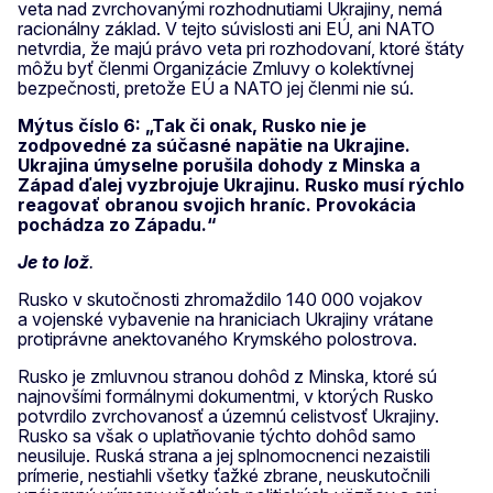
veta nad zvrchovanými rozhodnutiami Ukrajiny, nemá
racionálny základ. V tejto súvislosti ani EÚ, ani NATO
netvrdia, že majú právo veta pri rozhodovaní, ktoré štáty
môžu byť členmi Organizácie Zmluvy o kolektívnej
bezpečnosti, pretože EÚ a NATO jej členmi nie sú.
Mýtus číslo 6: „Tak či onak, Rusko nie je
zodpovedné za súčasné napätie na Ukrajine.
Ukrajina úmyselne porušila dohody z Minska a
Západ ďalej vyzbrojuje Ukrajinu. Rusko musí rýchlo
reagovať obranou svojich hraníc. Provokácia
pochádza zo Západu.“
Je to lož
.
Rusko v skutočnosti zhromaždilo 140 000 vojakov
a vojenské vybavenie na hraniciach Ukrajiny vrátane
protiprávne anektovaného Krymského polostrova.
Rusko je zmluvnou stranou dohôd z Minska, ktoré sú
najnovšími formálnymi dokumentmi, v ktorých Rusko
potvrdilo zvrchovanosť a územnú celistvosť Ukrajiny.
Rusko sa však o uplatňovanie týchto dohôd samo
neusiluje. Ruská strana a jej splnomocnenci nezaistili
prímerie, nestiahli všetky ťažké zbrane, neuskutočnili