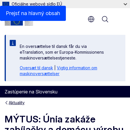
Oficiálne webové sídlo EÚ
Prejsť na hlavný obsah
Menu
En oversættelse til dansk får du via
eTranslation, som er Europa-Kommissionens
maskinoversættelsestjeneste.
Oversæt til dansk
|
Vigtig information om
maskinoversættelser
Zastúpenie na Slovensku
Aktuality
MÝTUS: Únia zakáže
zabíjačky a domácu výrobu