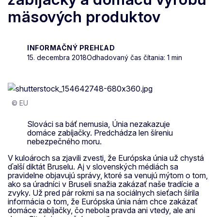
mäsových produktov
INFORMAČNÝ PREHĽAD
15. decembra 2018
Odhadovaný čas čítania: 1 min
© EU
Slováci sa báť nemusia, Únia nezakazuje
domáce zabíjačky. Predchádza len šíreniu
nebezpečného moru.
V kuloároch sa zjavili zvesti, že Európska únia už chystá
ďalší diktát Bruselu. Aj v slovenských médiách sa
pravidelne objavujú správy, ktoré sa venujú mýtom o tom,
ako sa úradníci v Bruseli snažia zakázať naše tradície a
zvyky. Už pred pár rokmi sa na sociálnych sieťach šírila
informácia o tom, že Európska únia nám chce zakázať
domáce zabíjačky, čo nebola pravda ani vtedy, ale ani