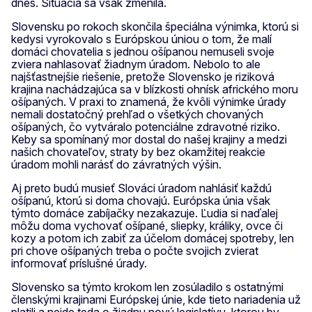
dnes. Situácia sa však zmenila.
Slovensku po rokoch skončila špeciálna výnimka, ktorú si
kedysi vyrokovalo s Európskou úniou o tom, že malí
domáci chovatelia s jednou ošípanou nemuseli svoje
zviera nahlasovať žiadnym úradom. Nebolo to ale
najšťastnejšie riešenie, pretože Slovensko je riziková
krajina nachádzajúca sa v blízkosti ohnísk afrického moru
ošípaných. V praxi to znamená, že kvôli výnimke úrady
nemali dostatočný prehľad o všetkých chovaných
ošípaných, čo vytváralo potenciálne zdravotné riziko.
Keby sa spomínaný mor dostal do našej krajiny a medzi
našich chovateľov, straty by bez okamžitej reakcie
úradom mohli narásť do závratných výšin.
Aj preto budú musieť Slováci úradom nahlásiť každú
ošípanú, ktorú si doma chovajú. Európska únia však
týmto domáce zabíjačky nezakazuje. Ľudia si naďalej
môžu doma vychovať ošípané, sliepky, králiky, ovce či
kozy a potom ich zabiť za účelom domácej spotreby, len
pri chove ošípaných treba o počte svojich zvierat
informovať príslušné úrady.
Slovensko sa týmto krokom len zosúladilo s ostatnými
členskými krajinami Európskej únie, kde tieto nariadenia už
platili a nejde teda o žiadnu novú legislatívu, ktorou by