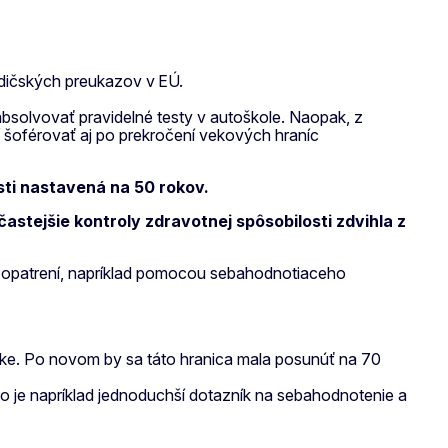
ičských preukazov v EÚ.
 absolvovať pravidelné testy v autoškole. Naopak, z
 šoférovať aj po prekročení vekových hraníc
nosti nastavená na 50 rokov.
astejšie kontroly zdravotnej spôsobilosti zdvihla z
ch opatrení, napríklad pomocou sebahodnotiaceho
-tke. Po novom by sa táto hranica mala posunúť na 70
ko je napríklad jednoduchší dotazník na sebahodnotenie a