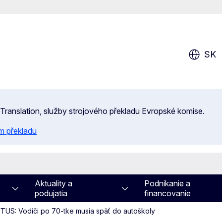
SK
 eTranslation, služby strojového překladu Evropské komise.
m překladu
Aktuality a
Podnikanie a
podujatia
financovanie
TUS: Vodiči po 70-tke musia späť do autoškoly