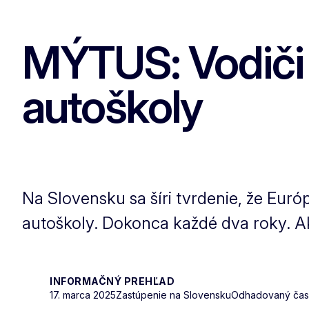
MÝTUS: Vodiči 
autoškoly
Na Slovensku sa šíri tvrdenie, že Euró
autoškoly. Dokonca každé dva roky. Ak
INFORMAČNÝ PREHĽAD
17. marca 2025
Zastúpenie na Slovensku
Odhadovaný čas č