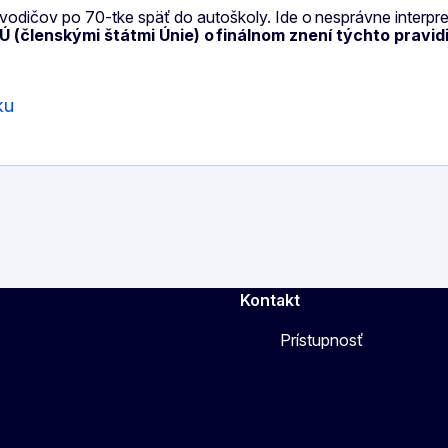
t vodičov po 70-tke späť do autoškoly. Ide o nesprávne interp
(členskými štátmi Únie) o finálnom znení týchto pravid
ku
Kontakt
Prístupnosť