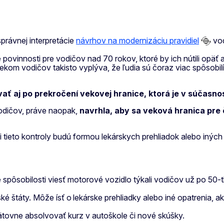
právnej interpretácie
návrhov na modernizáciu pravidiel
vod
é povinnosti pre vodičov nad 70 rokov, ktoré by ich nútili opäť
kom vodičov takisto vyplýva, že ľudia sú čoraz viac spôsobilí
ovať aj po prekročení vekovej hranice, ktorá je v súčas
vodičov, práve naopak,
navrhla, aby sa veková hranica pre č
či tieto kontroly budú formou lekárskych prehliadok alebo iný
e spôsobilosti viesť motorové vozidlo týkali vodičov už po 50
štáty. Môže ísť o lekárske prehliadky alebo iné opatrenia, a
ätovne absolvovať kurz v autoškole či nové skúšky.