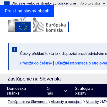
Oficiálne webové stránky Európskej únie
Ako to zistiť?
Prejsť na hlavný obsah
Český překlad textu je k dispozici prostřednictvím
Přeložit do češtiny
|
Důležité informace o strojové
Zastúpenie na Slovensku
Domovská
O
Stratégia a
stránka
nás
priority
Zastúpenie na Slovensku
Aktuality a podujatia
Aktuality
MÝ