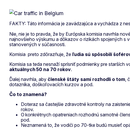
FAKTY: Táto informácia je zavádzajúca a vychádza z nes
Nie, nie je to pravda, že by Európska komisia navrhla nov
najnovšieho výskumu a dôkazov o rizikách spojených s ve
stanovených v súčasnosti.
Komisia preto zdôrazňuje, že
ľudia sú spôsobilí šofér
Komisia sa teda nesnaží sprísniť podmienky pre starších 
aktuálnych 50 na 70 rokov
.
Ďalej navrhla, aby
členské štáty sami rozhodli o tom
, 
dotazníka, doškoľovacích kurzov a pod.
Čo to znamená?
Doteraz sa častejšie zdravotné kontroly na zaisteni
rokov.
O konkrétnych opatreniach rozhodnú samotné členské 
pod.
Neznamená to, že vodiči po 70-tke budú musieť op