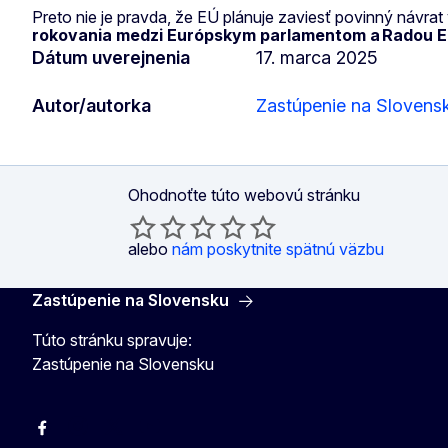
Preto nie je pravda, že EÚ plánuje zaviesť povinný návra
rokovania medzi Európskym parlamentom a Radou EÚ 
Dátum uverejnenia
17. marca 2025
Autor/autorka
Zastúpenie na Slovens
Ohodnoťte túto webovú stránku
alebo
nám poskytnite spätnú väzbu
Zastúpenie na Slovensku
Túto stránku spravuje:
Zastúpenie na Slovensku
Facebook
Instagram
X
YouTube