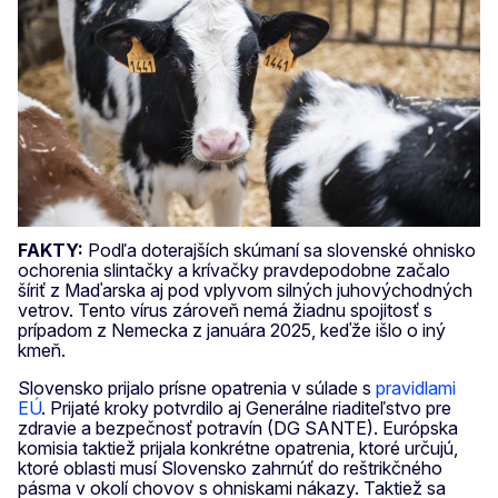
FAKTY:
Podľa doterajších skúmaní sa slovenské ohnisko
ochorenia slintačky a krívačky pravdepodobne začalo
šíriť z Maďarska aj pod vplyvom silných juhovýchodných
vetrov. Tento vírus zároveň nemá žiadnu spojitosť s
prípadom z Nemecka z januára 2025, keďže išlo o iný
kmeň.
Slovensko prijalo prísne opatrenia v súlade s
pravidlami
EÚ
. Prijaté kroky potvrdilo aj Generálne riaditeľstvo pre
zdravie a bezpečnosť potravín (DG SANTE). Európska
komisia taktiež prijala konkrétne opatrenia, ktoré určujú,
ktoré oblasti musí Slovensko zahrnúť do reštrikčného
pásma v okolí chovov s ohniskami nákazy. Taktiež sa