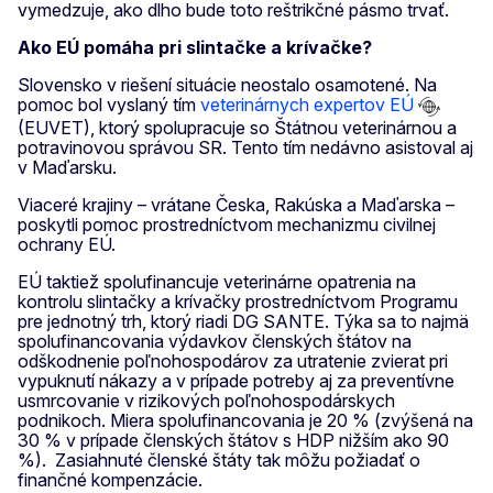
vymedzuje, ako dlho bude toto reštrikčné pásmo trvať.
Ako EÚ pomáha pri slintačke a krívačke?
Slovensko v riešení situácie neostalo osamotené. Na
pomoc bol vyslaný tím
veterinárnych expertov EÚ
(EUVET), ktorý spolupracuje so Štátnou veterinárnou a
potravinovou správou SR. Tento tím nedávno asistoval aj
v Maďarsku.
Viaceré krajiny – vrátane Česka, Rakúska a Maďarska –
poskytli pomoc prostredníctvom mechanizmu civilnej
ochrany EÚ.
EÚ taktiež spolufinancuje veterinárne opatrenia na
kontrolu slintačky a krívačky prostredníctvom Programu
pre jednotný trh, ktorý riadi DG SANTE. Týka sa to najmä
spolufinancovania výdavkov členských štátov na
odškodnenie poľnohospodárov za utratenie zvierat pri
vypuknutí nákazy a v prípade potreby aj za preventívne
usmrcovanie v rizikových poľnohospodárskych
podnikoch. Miera spolufinancovania je 20 % (zvýšená na
30 % v prípade členských štátov s HDP nižším ako 90
%). Zasiahnuté členské štáty tak môžu požiadať o
finančné kompenzácie.