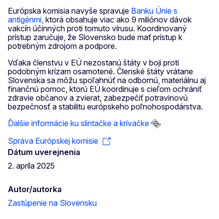
Európska komisia navyše spravuje
Banku Únie s
antigénmi,
ktorá obsahuje viac ako 9 miliónov dávok
vakcín účinných proti tomuto vírusu. Koordinovaný
prístup zaručuje, že Slovensko bude mať prístup k
potrebným zdrojom a podpore.
Vďaka členstvu v EÚ nezostanú štáty v boji proti
podobným krízam osamotené. Členské štáty vrátane
Slovenska sa môžu spoľahnúť na odbornú, materiálnu aj
finančnú pomoc, ktorú EÚ koordinuje s cieľom ochrániť
zdravie občanov a zvierat, zabezpečiť potravinovú
bezpečnosť a stabilitu európskeho poľnohospodárstva.
Ďalšie informácie ku slintačke a krívačke
Správa Európskej komisie
Dátum uverejnenia
2. apríla 2025
Autor/autorka
Zastúpenie na Slovensku