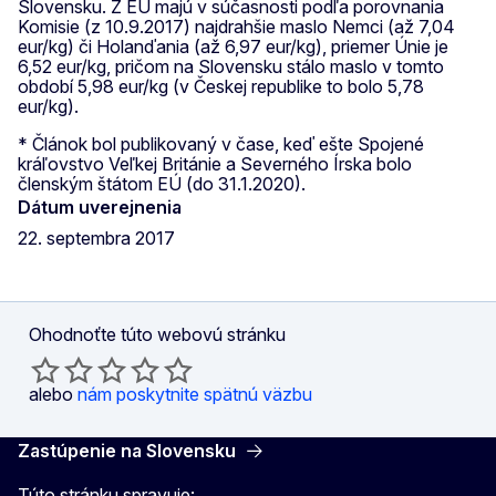
Slovensku. Z EÚ majú v súčasnosti podľa porovnania
Komisie (z 10.9.2017) najdrahšie maslo Nemci (až 7,04
eur/kg) či Holanďania (až 6,97 eur/kg), priemer Únie je
6,52 eur/kg, pričom na Slovensku stálo maslo v tomto
období 5,98 eur/kg (v Českej republike to bolo 5,78
eur/kg).
* Článok bol publikovaný v čase, keď ešte Spojené
kráľovstvo Veľkej Británie a Severného Írska bolo
členským štátom EÚ (do 31.1.2020).
Dátum uverejnenia
22. septembra 2017
Ohodnoťte túto webovú stránku
alebo
nám poskytnite spätnú väzbu
Zastúpenie na Slovensku
Túto stránku spravuje: