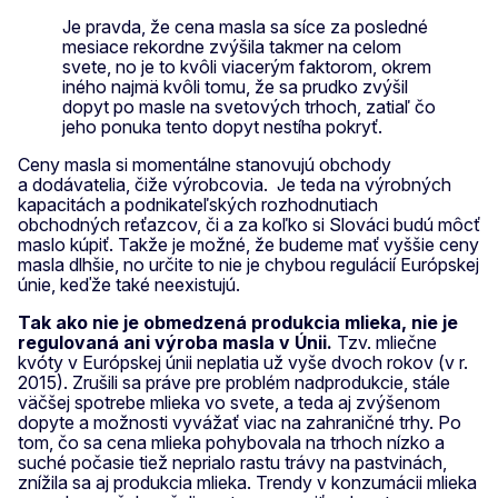
Je pravda, že cena masla sa síce za posledné
mesiace rekordne zvýšila takmer na celom
svete, no je to kvôli viacerým faktorom, okrem
iného najmä kvôli tomu, že sa prudko zvýšil
dopyt po masle na svetových trhoch, zatiaľ čo
jeho ponuka tento dopyt nestíha pokryť.
Ceny masla si momentálne stanovujú obchody
a dodávatelia, čiže výrobcovia. Je teda na výrobných
kapacitách a podnikateľských rozhodnutiach
obchodných reťazcov, či a za koľko si Slováci budú môcť
maslo kúpiť. Takže je možné, že budeme mať vyššie ceny
masla dlhšie, no určite to nie je chybou regulácií Európskej
únie, keďže také neexistujú.
Tak ako nie je obmedzená produkcia mlieka, nie je
regulovaná ani výroba masla v Únii.
Tzv. mliečne
kvóty v Európskej únii neplatia už vyše dvoch rokov (v r.
2015). Zrušili sa práve pre problém nadprodukcie, stále
väčšej spotrebe mlieka vo svete, a teda aj zvýšenom
dopyte a možnosti vyvážať viac na zahraničné trhy. Po
tom, čo sa cena mlieka pohybovala na trhoch nízko a
suché počasie tiež neprialo rastu trávy na pastvinách,
znížila sa aj produkcia mlieka. Trendy v konzumácii mlieka