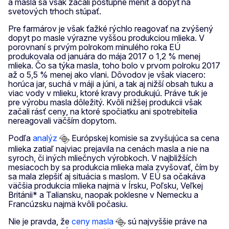
a masla sa však začali postupne meniť a dopyt na
svetových trhoch stúpať.
Pre farmárov je však ťažké rýchlo reagovať na zvýšený
dopyt po masle výrazne vyššou produkciou mlieka. V
porovnaní s prvým polrokom minulého roka EÚ
produkovala od januára do mája 2017 o 1,2 % menej
mlieka. Čo sa týka masla, toho bolo v prvom polroku 2017
až o 5,5 % menej ako vlani. Dôvodov je však viacero:
horúca jar, suchá v máji a júni, a tak aj nižší obsah tuku a
viac vody v mlieku, ktoré kravy produkujú. Práve tuk je
pre výrobu masla dôležitý. Kvôli nižšej produkcii však
začali rásť ceny, na ktoré spočiatku ani spotrebitelia
nereagovali väčším dopytom.
Podľa
analýz
Európskej komisie sa zvyšujúca sa cena
mlieka zatiaľ najviac prejavila na cenách masla a nie na
syroch, či iných mliečnych výrobkoch. V najbližších
mesiacoch by sa produkcia mlieka mala zvyšovať, čím by
sa mala zlepšiť aj situácia s maslom. V EÚ sa očakáva
väčšia produkcia mlieka najmä v Írsku, Poľsku, Veľkej
Británii* a Taliansku, naopak poklesne v Nemecku a
Francúzsku najmä kvôli počasiu.
Nie je pravda, že
ceny masla
sú najvyššie práve na