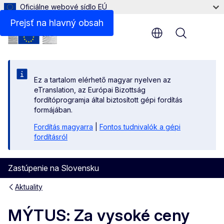
Oficiálne webové sídlo EÚ
Prejsť na hlavný obsah
Menu
Ez a tartalom elérhető magyar nyelven az
eTranslation, az Európai Bizottság
fordítóprogramja által biztosított gépi fordítás
formájában.
Fordítás magyarra
|
Fontos tudnivalók a gépi
fordításról
Zastúpenie na Slovensku
Aktuality
MÝTUS: Za vysoké ceny