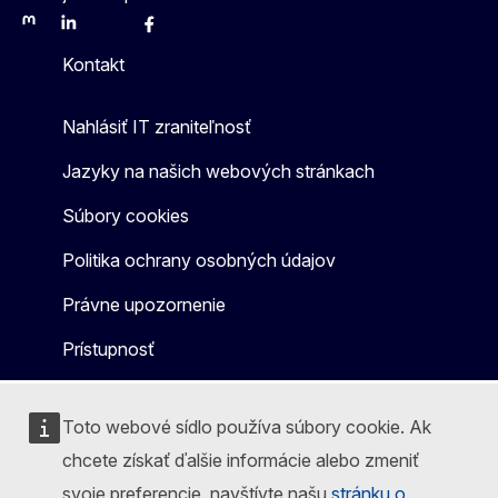
Mastodon
LinkedIn
Bluesky
Facebook
Youtube
Other
Kontakt
Nahlásiť IT zraniteľnosť
Jazyky na našich webových stránkach
Súbory cookies
Politika ochrany osobných údajov
Právne upozornenie
Prístupnosť
Toto webové sídlo používa súbory cookie. Ak
chcete získať ďalšie informácie alebo zmeniť
svoje preferencie, navštívte našu
stránku o