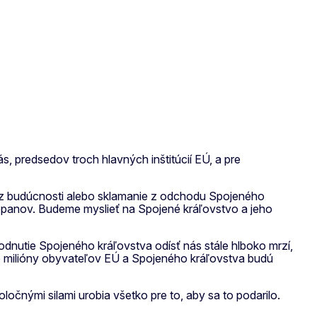
s, predsedov troch hlavných inštitúcií EÚ, a pre
vy z budúcnosti alebo sklamanie z odchodu Spojeného
Európanov. Budeme myslieť na Spojené kráľovstvo a jeho
odnutie Spojeného kráľovstva odísť nás stále hlboko mrzí,
 že milióny obyvateľov EÚ a Spojeného kráľovstva budú
očnými silami urobia všetko pre to, aby sa to podarilo.