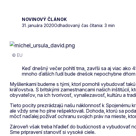
NOVINOVÝ ČLÁNOK
31. januára 2020
Odhadovaný čas čítania: 3 min
© EU
Keď dnešný večer pohltí tma, zavŕši sa aj viac ako 4
mnoho ďalších ľudí bude dnešok nepochybne dňom 
Myšlienkami budeme s tými, ktorí pomohli vybudovať takú
kráľovstva. S britskými zamestnancami našich inštitúcií, 
obyvateľov, na ich tvorivosť, vynaliezavosť, kultúru a tra
Tieto pocity prezrádzajú našu náklonnosť k Spojenému krá
ale vždy sme ho plne rešpektovali. Dohoda, ktorú sa poda
môcť naďalej požívať ochranu svojich práv na mieste, kto
Zároveň však treba hľadieť do budúcnosti a vybudovať nové
Sme pripravení stanoviť si vysoké ciele.