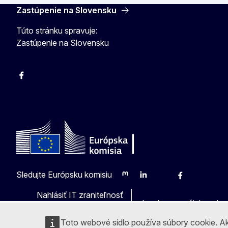
Zastúpenie na Slovensku
Túto stránku spravuje:
Zastúpenie na Slovensku
Facebook
Instagram
X
YouTube
Sledujte Európsku komisiu
Mastodon
LinkedIn
Bluesky
Facebook
Youtube
Othe
Nahlásiť IT zraniteľnosť
Jazyky na našich webo
Toto webové sídlo používa súbory cookie. Ak