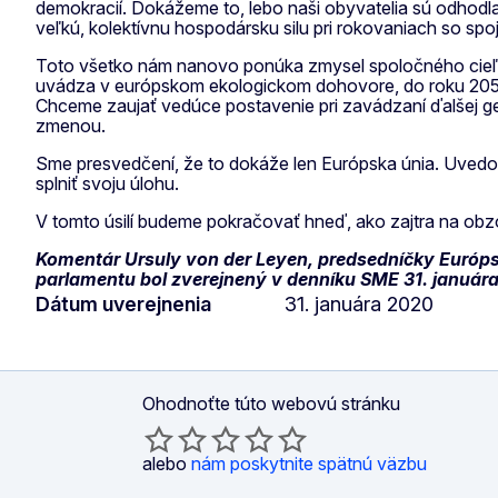
demokracií. Dokážeme to, lebo naši obyvatelia sú odhodl
veľkú, kolektívnu hospodársku silu pri rokovaniach so spoj
Toto všetko nám nanovo ponúka zmysel spoločného cieľa
uvádza v európskom ekologickom dohovore, do roku 2050 s
Chceme zaujať vedúce postavenie pri zavádzaní ďalšej gen
zmenou.
Sme presvedčení, že to dokáže len Európska únia. Uvedomuj
splniť svoju úlohu.
V tomto úsilí budeme pokračovať hneď, ako zajtra na obzo
Komentár Ursuly von der Leyen, predsedníčky Európs
parlamentu bol zverejnený v denníku SME 31. január
Dátum uverejnenia
31. januára 2020
Ohodnoťte túto webovú stránku
alebo
nám poskytnite spätnú väzbu