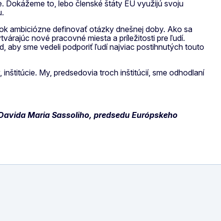
. Dokážeme to, lebo členské štáty EÚ využijú svoju
u.
ok ambiciózne definovať otázky dnešnej doby. Ako sa
ajúc nové pracovné miesta a príležitosti pre ľudí.
, aby sme vedeli podporiť ľudí najviac postihnutých touto
nštitúcie. My, predsedovia troch inštitúcií, sme odhodlaní
 Davida Maria Sassoliho, predsedu Európskeho