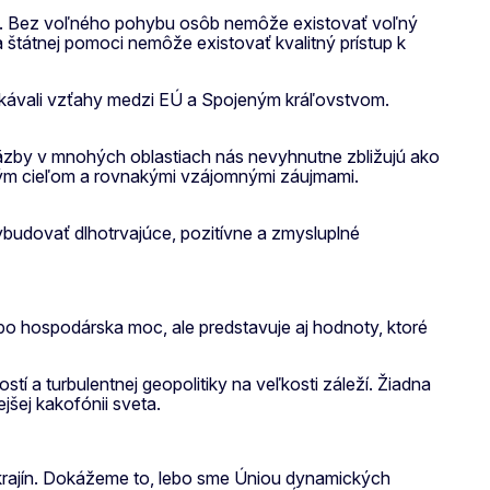
edok. Bez voľného pohybu osôb nemôže existovať voľný
 štátnej pomoci nemôže existovať kvalitný prístup k
etkávali vzťahy medzi EÚ a Spojeným kráľovstvom.
väzby v mnohých oblastiach nás nevyhnutne zbližujú ako
ným cieľom a rovnakými vzájomnými záujmami.
budovať dlhotrvajúce, pozitívne a zmysluplné
alebo hospodárska moc, ale predstavuje aj hodnoty, ktoré
í a turbulentnej geopolitiky na veľkosti záleží. Žiadna
jšej kakofónii sveta.
rajín. Dokážeme to, lebo sme Úniou dynamických