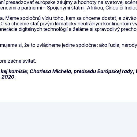
aní presadzovať európske záujmy a hodnoty na svetovej scéne
encami a partnermi – Spojenými štátmi, Afrikou, Čínou či Indio
. Máme spoločnú víziu toho, kam sa chceme dostať, a záväz
a chceme stať prvým klimaticky neutrálnym kontinentom vytvár
erácie digitálnych technológií a želáme si spravodlivý prechod
eme si, že to zvládneme jedine spoločne: ako ľudia, národy, i
re začne svitať.
kej komisie; Charlesa Michela, predsedu Európskej rady;
a 2020.