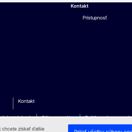
Kontakt
Prístupnosť
Kontakt
r
vých stránkach
Súbory cookies
Politika ochrany oso
 chcete získať ďalšie
Prijať všetky súbory co