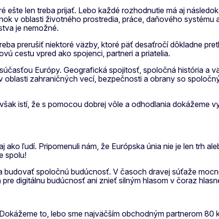
oré ešte len treba prijať. Lebo každé rozhodnutie má aj násl
nok v oblasti životného prostredia, práce, daňového systému a
stva je nemožné.
ba prerušiť niektoré väzby, ktoré päť desaťročí dôkladne pr
 cestu vpred ako spojenci, partneri a priatelia.
súčasťou Európy. Geografická spojitosť, spoločná história a 
 oblasti zahraničných vecí, bezpečnosti a obrany so spoloč
šak istí, že s pomocou dobrej vôle a odhodlania dokážeme vy
 aj ako ľudí. Pripomenuli nám, že Európska únia nie je len trh 
e spolu!
 a budovať spoločnú budúcnosť. V časoch dravej súťaže mocnost
 pre digitálnu budúcnosť ani znieť silným hlasom v čoraz hlasne
. Dokážeme to, lebo sme najväčším obchodným partnerom 80 k