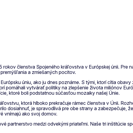
5 rokov členstva Spojeného kráľovstva v Európskej únii. Pre ná
premýšľania a zmiešaných pocitov.
 Európsku úniu, ako ju dnes poznáme. S tými, ktorí cítia oba
ktorí pomáhali vytvárať politiky na zlepšenie života miliónov 
dície, ktoré boli podstatnou súčasťou mozaiky našej Únie.
ľovstvu, ktorá hlboko prekračuje rámec členstva v Únii. Rozh
rilo dosiahnuť, je spravodlivá pre obe strany a zabezpečuje,
ré vnímajú ako svoj domov.
 partnerstvo medzi odvekými priateľmi. Naše tri inštitúcie spol