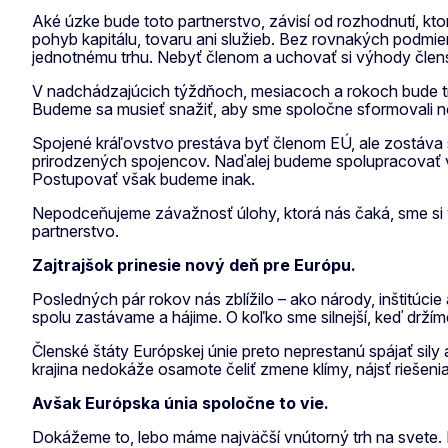
Aké úzke bude toto partnerstvo, závisí od rozhodnutí, kt
pohyb kapitálu, tovaru ani služieb. Bez rovnakých podmie
jednotnému trhu. Nebyť členom a uchovať si výhody člen
V nadchádzajúcich týždňoch, mesiacoch a rokoch bude tre
Budeme sa musieť snažiť, aby sme spoločne sformovali novú
Spojené kráľovstvo prestáva byť členom EÚ, ale zostáva 
prirodzených spojencov. Naďalej budeme spolupracovať v
Postupovať však budeme inak.
Nepodceňujeme závažnosť úlohy, ktorá nás čaká, sme si v
partnerstvo.
Zajtrajšok prinesie nový deň pre Európu.
Posledných pár rokov nás zblížilo – ako národy, inštitúcie
spolu zastávame a hájime. O koľko sme silnejší, keď držím
Členské štáty Európskej únie preto neprestanú spájať sily
krajina nedokáže osamote čeliť zmene klímy, nájsť riešenia
Avšak Európska únia spoločne to vie.
Dokážeme to, lebo máme najväčší vnútorný trh na svete