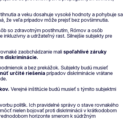
stihnutia a veku dosahuje vysoké hodnoty a pohybuje sa
, že veľa prípadov môže prejsť bez povšimnutia.
 osôb so zdravotným postihnutím, Rómov a osôb
e inkluzívny a udržateľný rast. Silnejšie subjekty pre
e rovnaké zaobchádzanie mali
spoľahlivé záruky
 diskriminácie.
odmienok a bez prekážok. Subjekty budú musieť
núť určité riešenia
prípadov diskriminácie vrátane
úde.
kov.
Verejné inštitúcie budú musieť s týmito subjektmi
orbu politík. Ich pravidelné správy o stave rovnakého
ôcť nielen bojovať proti diskriminácii v krátkodobom
v strednodobom horizonte smerom k súdržným