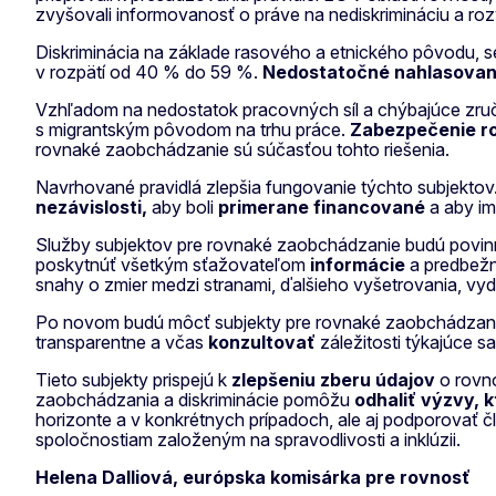
zvyšovali informovanosť o práve na nediskrimináciu a rozv
Diskriminácia na základe rasového a etnického pôvodu, s
v rozpätí od 40 % do 59 %.
Nedostatočné nahlasovani
Vzhľadom na nedostatok pracovných síl a chýbajúce zruč
s migrantským pôvodom na trhu práce.
Zabezpečenie ro
rovnaké zaobchádzanie sú súčasťou tohto riešenia.
Navrhované pravidlá zlepšia fungovanie týchto subjektov
nezávislosti,
aby boli
primerane financované
a aby im
Služby subjektov pre rovnaké zaobchádzanie budú povi
poskytnúť všetkým sťažovateľom
informácie
a predbež
snahy o zmier medzi stranami, ďalšieho vyšetrovania, vy
Po novom budú môcť subjekty pre rovnaké zaobchádzan
transparentne a včas
konzultovať
záležitosti týkajúce s
Tieto subjekty prispejú k
zlepšeniu zberu údajov
o rovno
zaobchádzania a diskriminácie pomôžu
odhaliť výzvy, k
horizonte a v konkrétnych prípadoch, ale aj podporovať 
spoločnostiam založeným na spravodlivosti a inklúzii.
Helena Dalliová, európska komisárka pre rovnosť