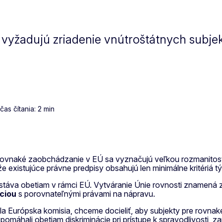
i vyžadujú zriadenie vnútroštátnych subje
s čítania: 2 min
e rovnaké zaobchádzanie v EÚ sa vyznačujú veľkou rozmanitosťo
 existujúce právne predpisy obsahujú len minimálne kritériá tý
ostáva obetiam v rámci EÚ. Vytváranie Únie rovnosti znamená 
ciou
s porovnateľnými právami na nápravu.
ala Európska komisia, chceme docieliť, aby subjekty pre rovnak
, pomáhali obetiam diskriminácie pri prístupe k spravodlivosti, 