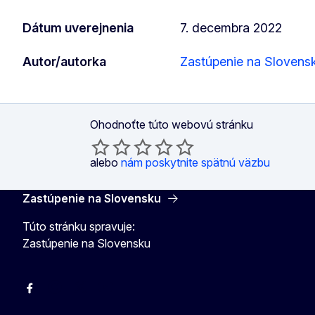
Dátum uverejnenia
7. decembra 2022
Autor/autorka
Zastúpenie na Slovens
Ohodnoťte túto webovú stránku
alebo
nám poskytnite spätnú väzbu
Zastúpenie na Slovensku
Túto stránku spravuje:
Zastúpenie na Slovensku
Facebook
Instagram
X
YouTube