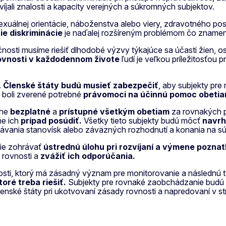
íjali znalosti a kapacity verejných a súkromných subjektov.
exuálnej orientácie, náboženstva alebo viery, zdravotného po
e diskriminácie
je naďalej rozšíreným problémom čo znamená
nosti musíme riešiť dlhodobé výzvy týkajúce sa účasti žien,
vnosti v každodennom živote
ľudí je veľkou príležitosťou pr
.
Členské štáty budú musieť zabezpečiť
, aby subjekty pr
 boli zverené potrebné
právomoci na účinnú pomoc obetiam
nne
bezplatné
a
prístupné všetkým obetiam
za rovnakých p
ne ich
prípad posúdiť.
Všetky tieto subjekty budú môcť
navrh
dávania stanovísk alebo záväzných rozhodnutí a konania na s
ie zohrávať
ústrednú úlohu pri rozvíjaní a výmene poznat
a rovnosti a
zvážiť ich odporúčania.
sti, ktorý má zásadný význam pre monitorovanie a následnú tv
toré treba riešiť.
Subjekty pre rovnaké zaobchádzanie budú m
členské štáty pri ukotvovaní zásady rovnosti a napredovaní 