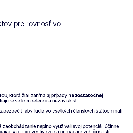
ktov pre rovnosť vo
u, ktorá žiaľ zahŕňa aj prípady
nedostatočnej
kajúce sa kompetencií a nezávislosti.
zabezpečiť, aby ľudia vo všetkých členských štátoch mali
é zaobchádzanie naplno využívali svoj potenciál, účinne
zapájali sa do preventívnych a propagačných činností,