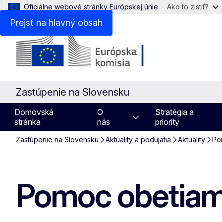
Oficiálne webové stránky Európskej únie
Ako to zistiť?
Prejsť na hlavný obsah
Zastúpenie na Slovensku
Domovská
O
Stratégia a
stránka
nás
priority
Zastúpenie na Slovensku
Aktuality a podujatia
Aktuality
Po
Pomoc obetiam 