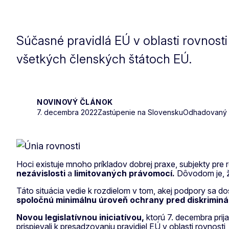
Súčasné pravidlá EÚ v oblasti rovnost
všetkých členských štátoch EÚ.
NOVINOVÝ ČLÁNOK
7. decembra 2022
Zastúpenie na Slovensku
Odhadovaný ča
Hoci existuje mnoho príkladov dobrej praxe, subjekty pr
nezávislosti
a
limitovaných právomocí.
Dôvodom je, že
Táto situácia vedie k rozdielom v tom, akej podpory sa d
spoločnú minimálnu úroveň ochrany pred diskriminá
Novou legislatívnou iniciatívou,
ktorú 7. decembra prij
prispievali k presadzovaniu pravidiel EÚ v oblasti rovnosti