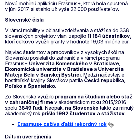
Novú mobilnú aplikáciu Erasmus+, ktorá bola spustená
v júni 2017, si stiahlo už vyše 22 000 používateľov.
Slovenské čísla
V rámci mobility v oblasti vzdelávania a stáží sa do 338
slovenských projektov vlani zapojilo
11 184
účastníkov
,
ktorí celkovo využili granty v hodnote 19,03 milióna eur.
Najviac študentov a pracovníkov z vysokých škôl na
Slovensku posielali do zahraničia v rámci programu
Erasmus+
Univerzita Komenského v Bratislave,
Ekonomická univerzita v Bratislave
a
Univerzita
Mateja Bela v Banskej Bystrici
. Medzi najčastejšie
hostiteľské krajiny Slovákov patrila
Česká republika,
Poľsko a Španielsko
.
Zo Slovenska využilo
program na štúdium alebo stáž
v zahraničnej firme
v akademickom roku 2015/2016
spolu
3849 ľudí
. Naopak,
na Slovensko
takto za minulý
akademický rok
prišlo
1992 študentov a stážistov
.
Erasmus+ zažíva ďalší rekordný rok
Dátum uverejnenia