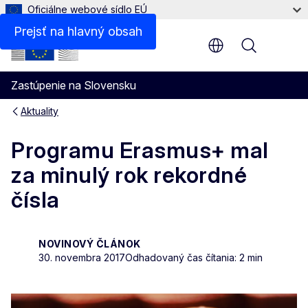
Oficiálne webové sídlo EÚ
Prejsť na hlavný obsah
Menu
Zastúpenie na Slovensku
Aktuality
Programu Erasmus+ mal
za minulý rok rekordné
čísla
NOVINOVÝ ČLÁNOK
30. novembra 2017
Odhadovaný čas čítania: 2 min