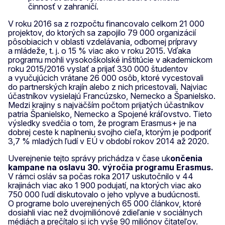
činnosť v zahraničí.
V roku 2016 sa z rozpočtu financovalo celkom 21 000
projektov, do ktorých sa zapojilo 79 000 organizácií
pôsobiacich v oblasti vzdelávania, odbornej prípravy
a mládeže, t. j. o 15 % viac ako v roku 2015. Vďaka
programu mohli vysokoškolské inštitúcie v akademickom
roku 2015/2016 vyslať a prijať 330 000 študentov
a vyučujúcich vrátane 26 000 osôb, ktoré vycestovali
do partnerských krajín alebo z nich pricestovali. Najviac
účastníkov vysielajú Francúzsko, Nemecko a Španielsko.
Medzi krajiny s najväčším počtom prijatých účastníkov
patria Španielsko, Nemecko a Spojené kráľovstvo. Tieto
výsledky svedčia o tom, že program Erasmus+ je na
dobrej ceste k naplneniu svojho cieľa, ktorým je podporiť
3,7 % mladých ľudí v EÚ v období rokov 2014 až 2020.
Uverejnenie tejto správy prichádza v čase uk
ončenia
kampane na oslavu 30. výročia programu Erasmus
.
V rámci osláv sa počas roka 2017 uskutočnilo v 44
krajinách viac ako 1 900 podujatí, na ktorých viac ako
750 000 ľudí diskutovalo o jeho vplyve a budúcnosti.
O programe bolo uverejnených 65 000 článkov, ktoré
dosiahli viac než dvojmiliónové zdieľanie v sociálnych
médiách a prečítalo si ich vyše 90 miliónov čitateľov.