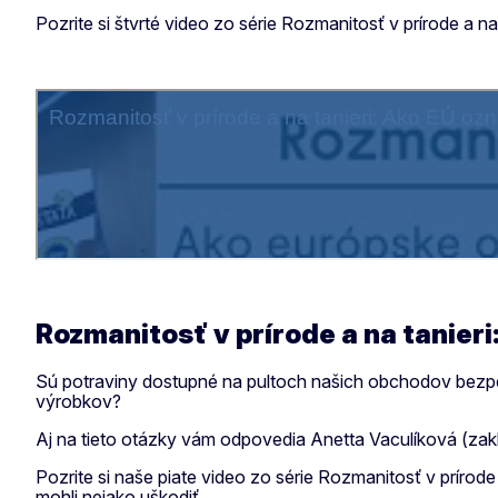
Pozrite si štvrté video zo série Rozmanitosť v prírode a n
Rozmanitosť v prírode a na tanieri
Sú potraviny dostupné na pultoch našich obchodov bezpečn
výrobkov?
Aj na tieto otázky vám odpovedia Anetta Vaculíková (zak
Pozrite si naše piate video zo série Rozmanitosť v príro
mohli nejako uškodiť.