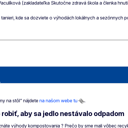
aculíková (zakladateľka Skutočne zdravá škola a členka hnuti
a tanieri, kde sa dozviete o výhodách lokálnych a sezónnych p
rmy na stôl“ nájdete
na našom webe tu
.
o robiť, aby sa jedlo nestávalo odpadom
oznáte výhody kompostovania ? Prečo by sme mali vôbec recy