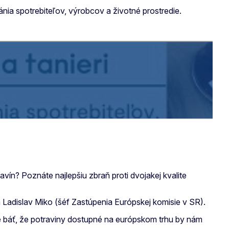
ánia spotrebiteľov, výrobcov a životné prostredie.
ín? Poznáte najlepšiu zbraň proti dvojakej kvalite
Ladislav Miko (šéf Zastúpenia Európskej komisie v SR).
íme báť, že potraviny dostupné na európskom trhu by nám