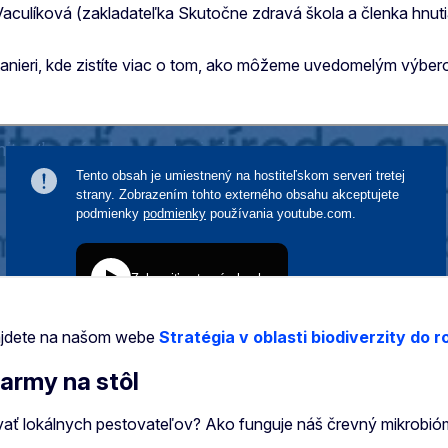
aculíková (zakladateľka Skutočne zdravá škola a členka hnuti
 tanieri, kde zistíte viac o tom, ako môžeme uvedomelým výbero
 nájdete na našom webe
Stratégia v oblasti biodiverzity do 
farmy na stôl
rovať lokálnych pestovateľov? Ako funguje náš črevný mikrob