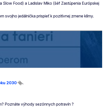
a Slow Food) a Ladislav Miko (šéf Zastúpenia Európskej
m svojho jedálnička prispieť k pozitívnej zmene klímy.
roku 2030
.
ióm? Poznáte výhody sezónnych potravín ?