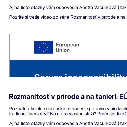
Aj na tieto otázky vám odpovedia Anetta Vaculíková (zak
Pozrite si tretie video zo série Rozmanitosť v prírode a na
Rozmanitosť v prírode a na tanieri: 
Poznáte oficiálne európske označenie potravín v bio kval
tradičnej špeciality? Na čo to vlastne slúži? Prečo je dôl
Aj na tieto otázky vám odpovedia Anetta Vaculíková (zak