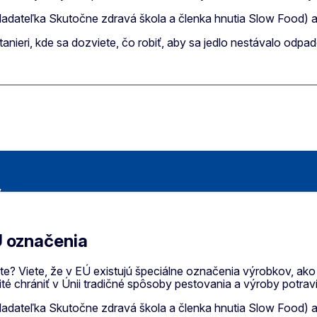
ladateľka Skutočne zdravá škola a členka hnutia Slow Food) a 
 tanieri, kde sa dozviete, čo robiť, aby sa jedlo nestávalo odpa
EÚ označenia
ite? Viete, že v EÚ existujú špeciálne označenia výrobkov, a
ežité chrániť v Únii tradičné spôsoby pestovania a výroby potra
ladateľka Skutočne zdravá škola a členka hnutia Slow Food) a 