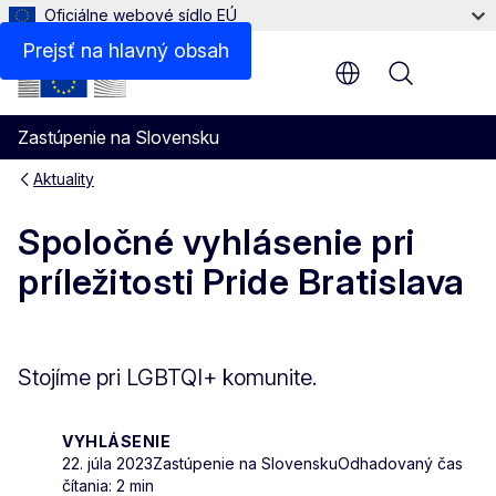
Oficiálne webové sídlo EÚ
Prejsť na hlavný obsah
Menu
Zastúpenie na Slovensku
Aktuality
Spoločné vyhlásenie pri
príležitosti Pride Bratislava
Stojíme pri LGBTQI+ komunite.
VYHLÁSENIE
22. júla 2023
Zastúpenie na Slovensku
Odhadovaný čas
čítania: 2 min