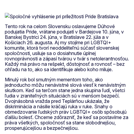
Tento rok na celom Slovensku oslavujeme Dúhové
podujatia Pride, vrátane podujatí v Bardejove 10. júna, v
Banskej Bystrici 24. júna, v Bratislave 22. júla a v
Košiciach 26. augusta. Aj my stojíme pri LGBTQI+
komunite, ktorá tvorí neoddeliteľnú súčasť slovenskej
spoločnosti, usiluje sa o dosiahnutie úplnej
rovnoprávnosti a zápasí tvárou v tvár s netolerantnosťou.
Každý má právo na rešpekt, dôstojnosť a rovnosť – bez
ohľadu na to, ako sa identifikuje alebo koho miluje.
Minulý rok bol smutným mementom toho, ako
jednoducho môžu nenávistné slová viesť k nenávistným
skutkom. Keď sa terčom stane jedna skupina ľudí, všetci
ľudia v zraniteľných situáciách sú v menšom bezpečí.
Dvojnásobná vražda pred Teplárňou ukázala, že
diskriminácia a násilie kráčajú ruka v ruke. Snahy o
obmedzovanie ľudských práv LGBTQI+ osôb spôsobujú
ďalšiu bolesť. Chceme zdôrazniť, že keď sa postavíme za
práva všetkých, spoločnosť sa stane slobodnejšou,
prosperujúcejšou a bezpečnejšou.