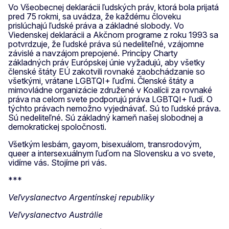
Vo Všeobecnej deklarácii ľudských práv, ktorá bola prijatá
pred 75 rokmi, sa uvádza, že každému človeku
prislúchajú ľudské práva a základné slobody. Vo
Viedenskej deklarácii a Akčnom programe z roku 1993 sa
potvrdzuje, že ľudské práva sú nedeliteľné, vzájomne
závislé a navzájom prepojené. Princípy Charty
základných práv Európskej únie vyžadujú, aby všetky
členské štáty EÚ zakotvili rovnaké zaobchádzanie so
všetkými, vrátane LGBTQI+ ľuďmi. Členské štáty a
mimovládne organizácie združené v Koalícii za rovnaké
práva na celom svete podporujú práva LGBTQI+ ľudí. O
týchto právach nemožno vyjednávať. Sú to ľudské práva.
Sú nedeliteľné. Sú základný kameň našej slobodnej a
demokratickej spoločnosti.
Všetkým lesbám, gayom, bisexuálom, transrodovým,
queer a intersexuálnym ľuďom na Slovensku a vo svete,
vidíme vás. Stojíme pri vás.
***
Veľvyslanectvo Argentínskej republiky
Veľvyslanectvo Austrálie