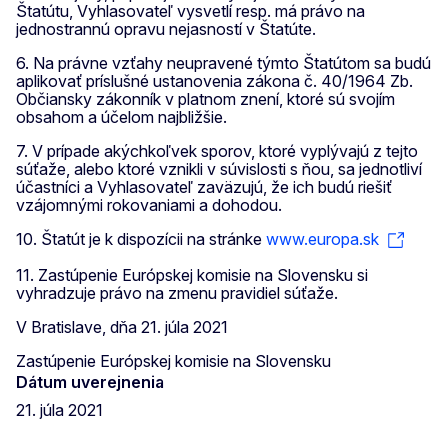
Štatútu, Vyhlasovateľ vysvetlí resp. má právo na
jednostrannú opravu nejasností v Štatúte.
6. Na právne vzťahy neupravené týmto Štatútom sa budú
aplikovať príslušné ustanovenia zákona č. 40/1964 Zb.
Občiansky zákonník v platnom znení, ktoré sú svojím
obsahom a účelom najbližšie.
7. V prípade akýchkoľvek sporov, ktoré vyplývajú z tejto
súťaže, alebo ktoré vznikli v súvislosti s ňou, sa jednotliví
účastníci a Vyhlasovateľ zaväzujú, že ich budú riešiť
vzájomnými rokovaniami a dohodou.
10. Štatút je k dispozícii na stránke
www.europa.sk
11. Zastúpenie Európskej komisie na Slovensku si
vyhradzuje právo na zmenu pravidiel súťaže.
V Bratislave, dňa 21. júla 2021
Zastúpenie Európskej komisie na Slovensku
Dátum uverejnenia
21. júla 2021