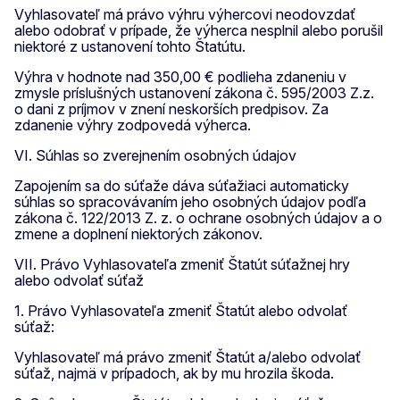
Vyhlasovateľ má právo výhru výhercovi neodovzdať
alebo odobrať v prípade, že výherca nesplnil alebo porušil
niektoré z ustanovení tohto Štatútu.
Výhra v hodnote nad 350,00 € podlieha zdaneniu v
zmysle príslušných ustanovení zákona č. 595/2003 Z.z.
o dani z príjmov v znení neskorších predpisov. Za
zdanenie výhry zodpovedá výherca.
VI. Súhlas so zverejnením osobných údajov
Zapojením sa do súťaže dáva súťažiaci automaticky
súhlas so spracovávaním jeho osobných údajov podľa
zákona č. 122/2013 Z. z. o ochrane osobných údajov a o
zmene a doplnení niektorých zákonov.
VII. Právo Vyhlasovateľa zmeniť Štatút súťažnej hry
alebo odvolať súťaž
1. Právo Vyhlasovateľa zmeniť Štatút alebo odvolať
súťaž:
Vyhlasovateľ má právo zmeniť Štatút a/alebo odvolať
súťaž, najmä v prípadoch, ak by mu hrozila škoda.