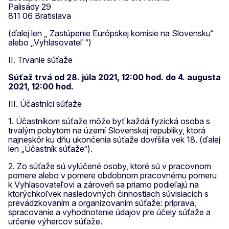
Palisády 29
811 06 Bratislava
(ďalej len „ Zastúpenie Európskej komisie na Slovensku“
alebo „Vyhlasovateľ “)
II. Trvanie súťaže
Súťaž trvá od 28. júla 2021, 12:00 hod. do 4. augusta
2021, 12:00 hod.
III. Účastníci súťaže
1. Účastníkom súťaže môže byť každá fyzická osoba s
trvalým pobytom na území Slovenskej republiky, ktorá
najneskôr ku dňu ukončenia súťaže dovŕšila vek 18. (ďalej
len „Účastník súťaže“).
2. Zo súťaže sú vylúčené osoby, ktoré sú v pracovnom
pomere alebo v pomere obdobnom pracovnému pomeru
k Vyhlasovateľovi a zároveň sa priamo podieľajú na
ktorýchkoľvek nasledovných činnostiach súvisiacich s
prevádzkovaním a organizovaním súťaže: príprava,
spracovanie a vyhodnotenie údajov pre účely súťaže a
určenie výhercov súťaže.