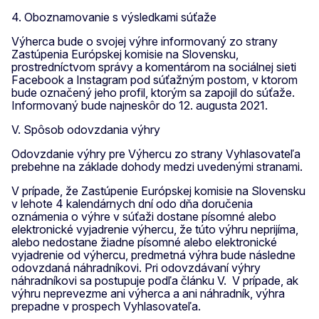
4. Oboznamovanie s výsledkami súťaže
Výherca bude o svojej výhre informovaný zo strany
Zastúpenia Európskej komisie na Slovensku,
prostredníctvom správy a komentárom na sociálnej sieti
Facebook a Instagram pod súťažným postom, v ktorom
bude označený jeho profil, ktorým sa zapojil do súťaže.
Informovaný bude najneskôr do 12. augusta 2021.
V. Spôsob odovzdania výhry
Odovzdanie výhry pre Výhercu zo strany Vyhlasovateľa
prebehne na základe dohody medzi uvedenými stranami.
V prípade, že Zastúpenie Európskej komisie na Slovensku
v lehote 4 kalendárnych dní odo dňa doručenia
oznámenia o výhre v súťaži dostane písomné alebo
elektronické vyjadrenie výhercu, že túto výhru neprijíma,
alebo nedostane žiadne písomné alebo elektronické
vyjadrenie od výhercu, predmetná výhra bude následne
odovzdaná náhradníkovi. Pri odovzdávaní výhry
náhradníkovi sa postupuje podľa článku V. V prípade, ak
výhru neprevezme ani výherca a ani náhradník, výhra
prepadne v prospech Vyhlasovateľa.