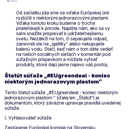
© EU
Od začiatku júla sme sa vďaka Európskej únii
rozlúčili s niektorými jednorazovými plastami.
Vďaka tomuto kroku budeme o trocha
priateľskejší k prírode. Napíšte nám, ako sa vy
sami snažíte prispievať k udržateľnejšiemu
svetu. Nezáleží na tom, či separujete odpad,
zanevreli ste na „igelitky“ alebo nekupujete
balenú vodu. Stačí, keď nám o tom dáte vedieť
na našich sociálnych sieťach v komentári pod
súťažným príspevkom a môžete vyhrať
produkty, ktoré dajú jasne najavo váš postoj.
Štatút súťaže „#EUgreendeal - koniec
niektorým jednorazovym plastom”
Tento štatút súťaže „#EUgreendeal - koniec niektorým
jednorazovým plastom ” (ďalej len „Štatút“) je
dokumentom, ktorý záväzne upravuje pravidlá uvedenej
súťaže.
I. Vyhlasovateľ súťaže
Zastúpenie Európskej komisie na Slovensku