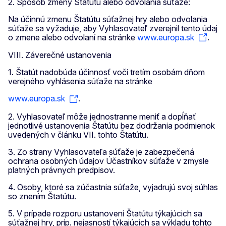
2. Spôsob zmeny Štatútu alebo odvolania súťaže:
Na účinnú zmenu Štatútu súťažnej hry alebo odvolania
súťaže sa vyžaduje, aby Vyhlasovateľ zverejnil tento údaj
o zmene alebo odvolaní na stránke
www.europa.sk
.
VIII. Záverečné ustanovenia
1. Štatút nadobúda účinnosť voči tretím osobám dňom
verejného vyhlásenia súťaže na stránke
www.europa.sk
.
2. Vyhlasovateľ môže jednostranne meniť a dopĺňať
jednotlivé ustanovenia Štatútu bez dodržania podmienok
uvedených v článku VII. tohto Štatútu.
3. Zo strany Vyhlasovateľa súťaže je zabezpečená
ochrana osobných údajov Účastníkov súťaže v zmysle
platných právnych predpisov.
4. Osoby, ktoré sa zúčastnia súťaže, vyjadrujú svoj súhlas
so znením Štatútu.
5. V prípade rozporu ustanovení Štatútu týkajúcich sa
súťažnej hry, príp. nejasností týkajúcich sa výkladu tohto