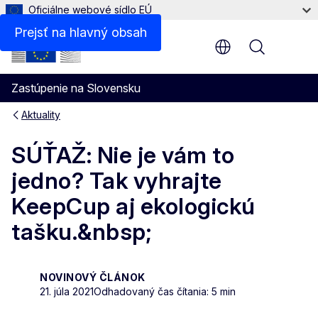
Oficiálne webové sídlo EÚ
Prejsť na hlavný obsah
Menu
Zastúpenie na Slovensku
Aktuality
SÚŤAŽ: Nie je vám to
jedno? Tak vyhrajte
KeepCup aj ekologickú
tašku.&nbsp;
NOVINOVÝ ČLÁNOK
21. júla 2021
Odhadovaný čas čítania: 5 min