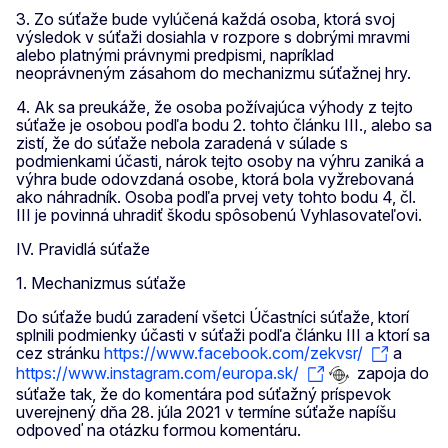
3. Zo súťaže bude vylúčená každá osoba, ktorá svoj
výsledok v súťaži dosiahla v rozpore s dobrými mravmi
alebo platnými právnymi predpismi, napríklad
neoprávneným zásahom do mechanizmu súťažnej hry.
4. Ak sa preukáže, že osoba požívajúca výhody z tejto
súťaže je osobou podľa bodu 2. tohto článku III., alebo sa
zistí, že do súťaže nebola zaradená v súlade s
podmienkami účasti, nárok tejto osoby na výhru zaniká a
výhra bude odovzdaná osobe, ktorá bola vyžrebovaná
ako náhradník. Osoba podľa prvej vety tohto bodu 4, čl.
III je povinná uhradiť škodu spôsobenú Vyhlasovateľovi.
IV. Pravidlá súťaže
1. Mechanizmus súťaže
Do súťaže budú zaradení všetci Účastníci súťaže, ktorí
splnili podmienky účasti v súťaži podľa článku III a ktorí sa
cez stránku
https://www.facebook.com/zekvsr/
a
https://www.instagram.com/europa.sk/
zapoja do
súťaže tak, že do komentára pod súťažný príspevok
uverejnený dňa 28. júla 2021 v termíne súťaže napíšu
odpoveď na otázku formou komentáru.