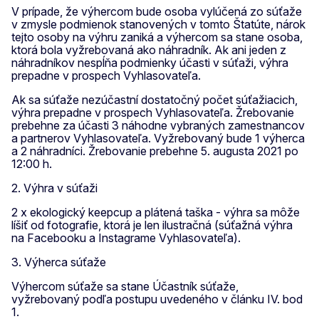
V prípade, že výhercom bude osoba vylúčená zo súťaže
v zmysle podmienok stanovených v tomto Štatúte, nárok
tejto osoby na výhru zaniká a výhercom sa stane osoba,
ktorá bola vyžrebovaná ako náhradník. Ak ani jeden z
náhradníkov nespĺňa podmienky účasti v súťaži, výhra
prepadne v prospech Vyhlasovateľa.
Ak sa súťaže nezúčastní dostatočný počet súťažiacich,
výhra prepadne v prospech Vyhlasovateľa. Žrebovanie
prebehne za účasti 3 náhodne vybraných zamestnancov
a partnerov Vyhlasovateľa. Vyžrebovaný bude 1 výherca
a 2 náhradníci. Žrebovanie prebehne 5. augusta 2021 po
12:00 h.
2. Výhra v súťaži
2 x ekologický keepcup a plátená taška - výhra sa môže
líšiť od fotografie, ktorá je len ilustračná (súťažná výhra
na Facebooku a Instagrame Vyhlasovateľa).
3. Výherca súťaže
Výhercom súťaže sa stane Účastník súťaže,
vyžrebovaný podľa postupu uvedeného v článku IV. bod
1.