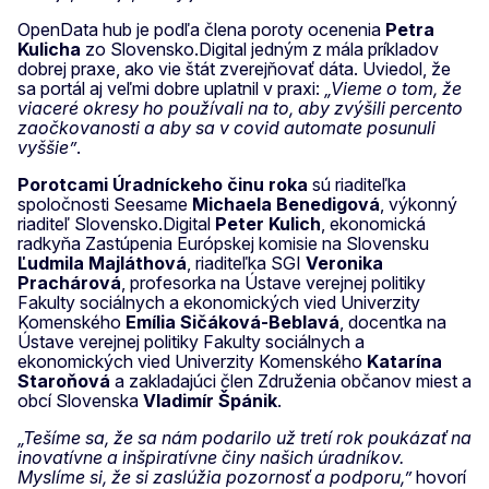
OpenData hub je podľa člena poroty ocenenia
Petra
Kulicha
zo Slovensko.Digital jedným z mála príkladov
dobrej praxe, ako vie štát zverejňovať dáta. Uviedol, že
sa portál aj veľmi dobre uplatnil v praxi:
„Vieme o tom, že
viaceré okresy ho používali na to, aby zvýšili percento
zaočkovanosti a aby sa v covid automate posunuli
vyššie”
.
Porotcami Úradníckeho činu roka
sú riaditeľka
spoločnosti Seesame
Michaela Benedigová
, výkonný
riaditeľ Slovensko.Digital
Peter Kulich
, ekonomická
radkyňa Zastúpenia Európskej komisie na Slovensku
Ľudmila Majláthová
, riaditeľka SGI
Veronika
Prachárová
, profesorka na Ústave verejnej politiky
Fakulty sociálnych a ekonomických vied Univerzity
Komenského
Emília Sičáková-Beblavá
, docentka na
Ústave verejnej politiky Fakulty sociálnych a
ekonomických vied Univerzity Komenského
Katarína
Staroňová
a zakladajúci člen Združenia občanov miest a
obcí Slovenska
Vladimír Špánik
.
„Tešíme sa, že sa nám podarilo už tretí rok poukázať na
inovatívne a inšpiratívne činy našich úradníkov.
Myslíme si, že si zaslúžia pozornosť a podporu,”
hovorí