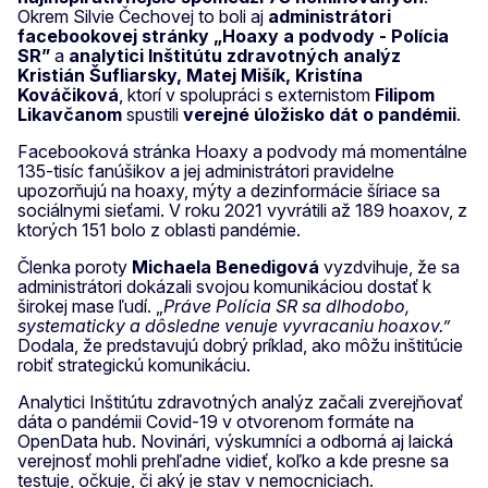
Okrem Silvie Čechovej to boli aj
administrátori
facebookovej stránky „Hoaxy a podvody - Polícia
SR”
a
analytici Inštitútu zdravotných analýz
Kristián Šufliarsky, Matej Mišík, Kristína
Kováčiková
, ktorí v spolupráci s externistom
Filipom
Likavčanom
spustili
verejné úložisko dát o pandémii
.
Facebooková stránka Hoaxy a podvody má momentálne
135-tisíc fanúšikov a jej administrátori pravidelne
upozorňujú na hoaxy, mýty a dezinformácie šíriace sa
sociálnymi sieťami. V roku 2021 vyvrátili až 189 hoaxov, z
ktorých 151 bolo z oblasti pandémie.
Členka poroty
Michaela Benedigová
vyzdvihuje, že sa
administrátori dokázali svojou komunikáciou dostať k
širokej mase ľudí. „
Práve Polícia SR sa dlhodobo,
systematicky a dôsledne venuje vyvracaniu hoaxov.”
Dodala, že predstavujú dobrý príklad, ako môžu inštitúcie
robiť strategickú komunikáciu.
Analytici Inštitútu zdravotných analýz začali zverejňovať
dáta o pandémii Covid-19 v otvorenom formáte na
OpenData hub. Novinári, výskumníci a odborná aj laická
verejnosť mohli prehľadne vidieť, koľko a kde presne sa
testuje, očkuje, či aký je stav v nemocniciach.