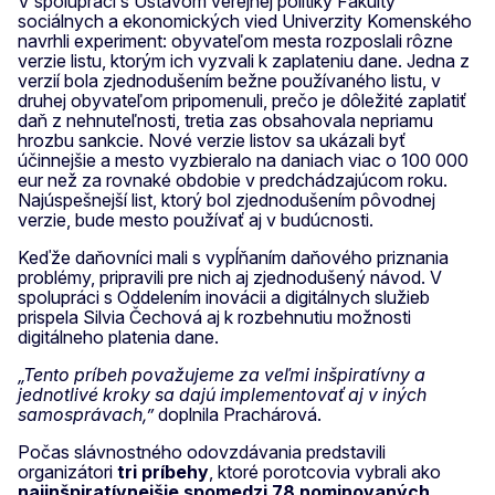
V spolupráci s Ústavom verejnej politiky Fakulty
sociálnych a ekonomických vied Univerzity Komenského
navrhli experiment: obyvateľom mesta rozposlali rôzne
verzie listu, ktorým ich vyzvali k zaplateniu dane. Jedna z
verzií bola zjednodušením bežne používaného listu, v
druhej obyvateľom pripomenuli, prečo je dôležité zaplatiť
daň z nehnuteľnosti, tretia zas obsahovala nepriamu
hrozbu sankcie. Nové verzie listov sa ukázali byť
účinnejšie a mesto vyzbieralo na daniach viac o 100 000
eur než za rovnaké obdobie v predchádzajúcom roku.
Najúspešnejší list, ktorý bol zjednodušením pôvodnej
verzie, bude mesto používať aj v budúcnosti.
Keďže daňovníci mali s vypĺňaním daňového priznania
problémy, pripravili pre nich aj zjednodušený návod. V
spolupráci s Oddelením inovácii a digitálnych služieb
prispela Silvia Čechová aj k rozbehnutiu možnosti
digitálneho platenia dane.
„Tento príbeh považujeme za veľmi inšpiratívny a
jednotlivé kroky sa dajú implementovať aj v iných
samosprávach,”
doplnila Prachárová.
Počas slávnostného odovzdávania predstavili
organizátori
tri príbehy
, ktoré porotcovia vybrali ako
najinšpiratívnejšie spomedzi 78 nominovaných
.