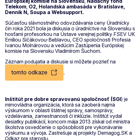
Európskej komisie na Slovensku
,
Nadačný fond
Telekom
,
O2, Holandská ambasáda v Bratislave,
Denník N, Soupa a Websupport.
Súčasťou slávnostného odovzdávania ceny Úradnícky
čin roka 2021 bola ja diskusia o úradníctve na Slovensku s
hosťami profesorkou na Ústave verejnej politiky FSEV UK
Emíliou Sičákovou-Beblavou, CEO spoločnosti Profesia
Ivanou Molnárovou a vedúcim Zastúpenia Európskej
komisie na Slovensku Vladimírom Šuchom.
Záznam podujatia a diskusie si môžete pozrieť na
tomto odkaze
.
Inštitút pre dobre spravovanú spoločnosť (SGI
) je
mimovládna organizácia, ktorá sa zaoberá najmä
výskumom v oblasti štátnej správy, samosprávy,
vzdelávania, zamestnanosti či inklúzie. Inštitút vydal
desiatky publikácií, koncom mája 2013 získal od ministra
školstva osvedčenie o spôsobilosti pre vykonávanie
výskumu a vývoja. Zastrešuje aj projekty Demagog.SK a
Odkaz pre starostu.