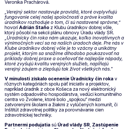
Veronika Prachárová.
„Verejný sektor nastavuje pravidlá, ktoré ovplyvňujú
fungovanie celej našej spoločnosti a práve kvalita
úradníkov rozhoduje o tom, či sú nastavené správne,”
hovorí
Adrián Staňo
z Klubu úradníkov dobrej vôle,
ktorý pôsobí na sekcii plánu obnovy Úradu vlády SR.
„Úradnícky čin roka nám ukazuje, koľko inovatívnych a
výnimočných vecí sa na našich úradoch deje. Pre nás v
Klube úradníkov dobrej vôle je to vzácny a unikátny
projekt, ktorým sa snažíme dlhodobo poukazovať na
príklady dobrej praxe a oceňovať tie najlepšie nápady,
ktoré zvyšujú kvalitu verejných služieb, napĺňajú
verejný záujem a zlepšujú tak život všetkých nás."
V minulosti získalo ocenenie Úradnícky čin roka
v
rôznych kategóriách spolu päť iniciatív a projektov,
napríklad úradník z obce Košeca za nový elektronický
systém odpadového hospodárstva, vedúci komunitného
centra vo Zvolene, ktoré bolo „spojkou“ medzi
zatvorenými školami a žiakmi z vylúčených komunít, či
Inštitút zdravotnej politiky za porovnávanie cien
zdravotníckej techniky.
Partnermi podujatia
sú
Úrad vlády SR
,
Zastúpenie