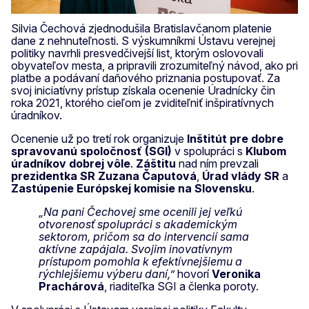
Silvia Čechová zjednodušila Bratislavčanom platenie
dane z nehnuteľnosti. S výskumníkmi Ústavu verejnej
politiky navrhli presvedčivejší list, ktorým oslovovali
obyvateľov mesta, a pripravili zrozumiteľný návod, ako pri
platbe a podávaní daňového priznania postupovať. Za
svoj iniciatívny prístup získala ocenenie Úradnícky čin
roka 2021, ktorého cieľom je zviditeľniť inšpiratívnych
úradníkov.
Ocenenie už po tretí rok organizuje
Inštitút pre dobre
spravovanú spoločnosť (SGI)
v spolupráci s
Klubom
úradníkov dobrej vôle
.
Záštitu
nad ním prevzali
prezidentka SR Zuzana Čaputová
,
Úrad vlády SR
a
Zastúpenie Európskej komisie na Slovensku
.
„Na pani Čechovej sme ocenili jej veľkú
otvorenosť spolupráci s akademickým
sektorom, pričom sa do intervencií sama
aktívne zapájala. Svojim inovatívnym
prístupom pomohla k efektívnejšiemu a
rýchlejšiemu výberu daní,”
hovorí
Veronika
Prachárová
, riaditeľka SGI a členka poroty.