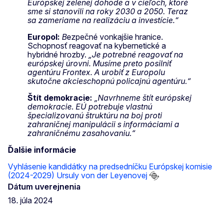
Európskej zelenej dohode a v cieľoch, ktoré
sme si stanovili na roky 2030 a 2050. Teraz
sa zameriame na realizáciu a investície.“
Europol:
B
ezpečné vonkajšie hranice.
Schopnosť reagovať na kybernetické a
hybridné hrozby.
„Je potrebné reagovať na
európskej úrovni. Musíme preto posilniť
agentúru Frontex. A urobiť z Europolu
skutočne akcieschopnú policajnú agentúru.“
Štít demokracie:
„Navrhneme štít európskej
demokracie. EÚ potrebuje vlastnú
špecializovanú štruktúru na boj proti
zahraničnej manipulácii s informáciami a
zahraničnému zasahovaniu.“
Ďalšie informácie
Vyhlásenie kandidátky na predsedníčku Európskej komisie
(2024-2029) Ursuly von der Leyenovej
Dátum uverejnenia
18. júla 2024