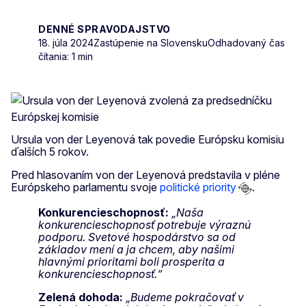
DENNÉ SPRAVODAJSTVO
18. júla 2024
Zastúpenie na Slovensku
Odhadovaný čas
čítania: 1 min
Ursula von der Leyenová tak povedie Európsku komisiu
ďalších 5 rokov.
Pred hlasovaním von der Leyenová predstavila v pléne
Európskeho parlamentu svoje
politické priority
.
Konkurencieschopnosť:
„Naša
konkurencieschopnosť potrebuje výraznú
podporu. Svetové hospodárstvo sa od
základov mení a ja chcem, aby našimi
hlavnými prioritami boli prosperita a
konkurencieschopnosť.“
Zelená dohoda:
„Budeme pokračovať v