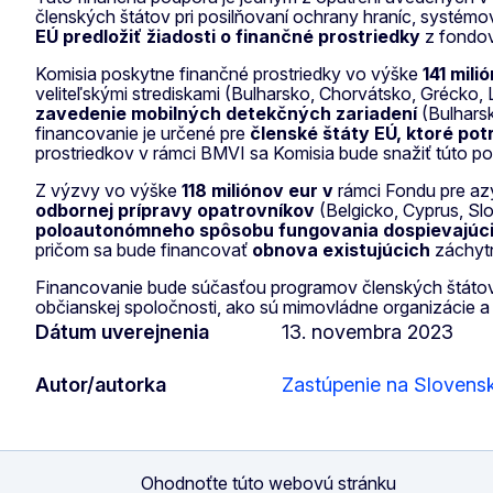
členských štátov pri posilňovaní ochrany hraníc, systémov
EÚ predložiť žiadosti o finančné prostriedky
z fondov 
Komisia poskytne finančné prostriedky vo výške
141 mil
veliteľskými strediskami (Bulharsko, Chorvátsko, Grécko,
zavedenie mobilných detekčných zariadení
(Bulharsk
financovanie je určené pre
členské štáty EÚ, ktoré po
prostriedkov v rámci BMVI sa Komisia bude snažiť túto p
Z výzvy vo výške
118 miliónov eur v
rámci Fondu pre azy
odbornej prípravy opatrovníkov
(Belgicko, Cyprus, Sl
poloautonómneho spôsobu fungovania dospievajú
pričom sa bude financovať
obnova existujúcich
záchytn
Financovanie bude súčasťou programov členských štátov.
občianskej spoločnosti, ako sú mimovládne organizácie 
Dátum uverejnenia
13. novembra 2023
Autor/autorka
Zastúpenie na Slovens
Ohodnoťte túto webovú stránku