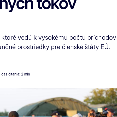
čných tokov
ktoré vedú k vysokému počtu príchodov c
ančné prostriedky pre členské štáty EÚ.
as čítania: 2 min