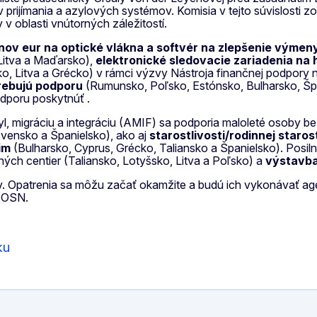
 prijímania a azylových systémov. Komisia v tejto súvislosti 
v oblasti vnútorných záležitostí.
iónov eur na optické vlákna a softvér na zlepšenie výme
 Litva a Maďarsko),
elektronické sledovacie zariadenia na
o, Litva a Grécko) v rámci výzvy Nástroja finančnej podpory na
trebujú podporu
(Rumunsko, Poľsko, Estónsko, Bulharsko, Špan
odporu poskytnúť .
l, migráciu a integráciu (AMIF) sa podporia maloleté osoby b
ovensko a Španielsko), ako aj
starostlivosti/rodinnej staros
cim
(Bulharsko, Cyprus, Grécko, Taliansko a Španielsko). Posiln
ých centier (Taliansko, Lotyšsko, Litva a Poľsko) a
výstavb
 Opatrenia sa môžu začať okamžite a budú ich vykonávať agen
a OSN.
ku