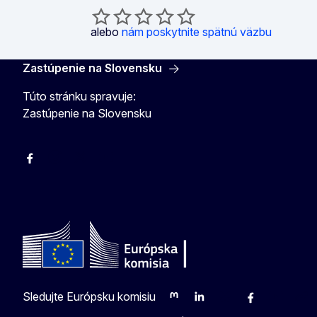
alebo
nám poskytnite spätnú väzbu
Zastúpenie na Slovensku
Túto stránku spravuje:
Zastúpenie na Slovensku
Facebook
Instagram
X
YouTube
Sledujte Európsku komisiu
Mastodon
LinkedIn
Bluesky
Facebook
Youtube
Othe