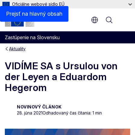
Oficiálne webové sídlo EÚ
Prejsť na hlavný obsah
Menu
Zastúpenie na Slovensku
Aktuality
VIDÍME SA s Ursulou von
der Leyen a Eduardom
Hegerom
NOVINOVÝ ČLÁNOK
28. júna 2021
Odhadovaný čas čítania: 1 min