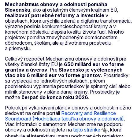
Mechanizmus obnovy a odolnosti pomáha
Slovensku
, ako aj ostatným členským krajinám EÚ,
realizovať potrebné reformy a investície
v
oblastiach, ktoré urýchlia zelenú a digitálnu transformáciu,
výrazne posilnia konkurencieschopnosť krajiny a v
konečnom dôsledku zlepšia kvalitu života ľudí. Mnoho
projektov pomáha znevýhodneným domácnostiam,
dôchodcom, školám, ale aj životnému prostrediu
a priemyslu.
Celkový rozpočet Mechanizmu obnovy a odolnosti pre
všetky členské štáty EÚ je
650 miliárd eur vo forme
grantov a úverov
. Pre
Slovensko je vyčlenených
viac ako 6 miliárd eur vo forme grantov
. Prostriedky
sa vyplácajú po jednotlivých platbách, pričom
podmienkou vyplatenia prostriedkov je splnený cieľ alebo
míľnik stanovený v pláne danej krajiny. Prostriedky je
možné
čerpať do konca roku 2026
.
Pokrok pri vykonávaní plánov obnovy a odolnosti možno
sledovať na online portáli
Recovery and Resilience
Scoreboard (Hodnotiaca tabuľka obnovy a odolnosti)
.
Viac informácií o samotnom Mechanizme na podporu
obnovy a odolnosti nájdete na
tejto stránke
, ktorá
obsahuje aj interaktívnu mapu podporených projektov.