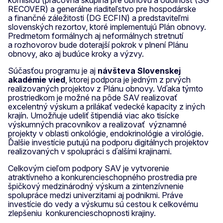
RECOVER) a generálne riaditeľstvo pre hospodárske
a finančné záležitosti (DG ECFIN) a predstaviteľmi
slovenských rezortov, ktoré implementujú Plán obnovy.
Predmetom formálnych aj neformálnych stretnutí
a rozhovorov bude doterajší pokrok v plnení Plánu
obnovy, ako aj budúce kroky a výzvy.
Súčasťou programu je aj
návšteva Slovenskej
akadémie vied
, ktorej podpora je jedným z prvých
realizovaných projektov z Plánu obnovy. Vďaka týmto
prostriedkom je možné na pôde SAV realizovať
excelentný výskum a prilákať vedecké kapacity z iných
krajín. Umožňuje udeliť štipendiá viac ako tisícke
výskumných pracovníkov a realizovať významné
projekty v oblasti onkológie, endokrinológie a virológie.
Ďalšie investície putujú na podporu digitálnych projektov
realizovaných v spolupráci s ďalšími krajinami.
Celkovým cieľom podpory SAV je vytvorenie
atraktívneho a konkurencieschopného prostredia pre
špičkový medzinárodný výskum a zintenzívnenie
spolupráce medzi univerzitami aj podnikmi. Práve
investície do vedy a výskumu sú cestou k celkovému
zlepšeniu konkurencieschopnosti krajiny.