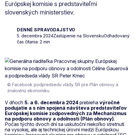
Európskej komisie s predstaviteľmi
slovenských ministerstiev.
DENNÉ SPRAVODAJSTVO
5. decembra 2024
Zastúpenie na Slovensku
Odhadovaný
čas čítania: 2 min
© Facebook podpredsedu vlády SR pre Plán obnovy a
znalostnú ekonomiku
V dňoch
5. a 6. decembra 2024
prebieha
výročné
podujatie a s ním spojená návšteva predstaviteľov
Európskej komisie zodpovedných za Mechanizmus
na podporu obnovy a odolnosti (Plán obnovy)
.
Počas týchto dvoch dní sa uskutoční niekoľko stretnutí
na vysokej, ale aj technickej úrovni medzi Európskou
komisiou (pracovná skupina pre obnovu a odolnosť (SG