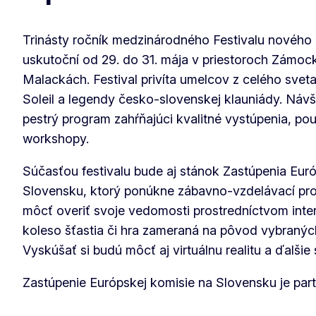
Trinásty ročník medzinárodného Festivalu nového c
uskutoční od 29. do 31. mája v priestoroch Zámoc
Malackách. Festival privíta umelcov z celého sveta
Soleil a legendy česko-slovenskej klauniády. Návš
pestrý program zahŕňajúci kvalitné vystúpenia, pou
workshopy.
Súčasťou festivalu bude aj stánok Zastúpenia Eur
Slovensku, ktorý ponúkne zábavno-vzdelávací pro
môcť overiť svoje vedomosti prostredníctvom intera
koleso šťastia či hra zameraná na pôvod vybranýc
Vyskúšať si budú môcť aj virtuálnu realitu a ďalšie 
Zastúpenie Európskej komisie na Slovensku je par