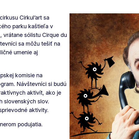
irkusu Cirkul’art sa
kého parku kaštieľa v
, vrátane sólistu Cirque du
tevníci sa môžu tešiť na
ličné umenie aj
ópskej komisie na
gram. Návštevníci si budú
ktívnych aktivít, ako je
h slovenských slov.
sprievodné aktivity.
tnerom podujatia.