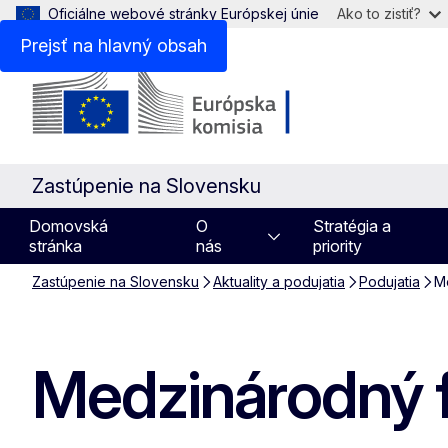
Oficiálne webové stránky Európskej únie
Ako to zistiť?
Prejsť na hlavný obsah
Zastúpenie na Slovensku
Domovská
O
Stratégia a
stránka
nás
priority
Zastúpenie na Slovensku
Aktuality a podujatia
Podujatia
Me
Medzinárodný fe