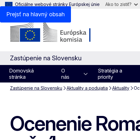
Oficiálne webové stránky Európskej únie
Ako to zistiť?
Prejsť na hlavný obsah
Zastúpenie na Slovensku
Domovská
O
Stratégia a
stránka
nás
priority
Zastúpenie na Slovensku
Aktuality a podujatia
Aktuality
Oc
Ocenenie Roma S