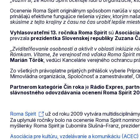
„vážim si, že Roma Spirit oceňuje ľudí a organizácie, kt
Ocenenie Roma Spirit originálnym spôsobom narúša v spolo
prinášajú efektívne fungujúce riešenia výziev, ktorým naš
skúsime z tejto krajiny z času na čas urobiť lepšie miest
Vyhlasovateľmi 13. ročníka Roma Spirit
sú
Asociácia
prevzala
prezidentka Slovenskej republiky Zuzana 
„Zviditeľňovanie osobností a aktivít v oblasti inklúzi
Rómkam. Vítame, že verejnosť má vďaka Roma Spirit mož
Marián Török
, vedúci Kancelárie verejného ochrancu pr
Zo všetkých právoplatne prijatých prihlášok vyberie Prípr
Mimovládna organizácia, Spoločnosť a zamestnávateľ, Ob
Partnerom kategórie Čin roka
je
Rádio Expres
,
partn
slávnostného odovzdávania ocenení Roma Spirit 2
Roma Spirit
už od roku 2009 vytvára multidisciplinárny
Za uplynulé ročníky bolo na ocenenie Roma Spirit nominov
myšlienky Roma Spirit je Ľubomíra Slušná–Franz, prezide
Asociácia pre kultúru, vzdelávanie a komunikáciu (ACEC)