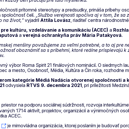
orí každý deň pracujú pre túto myšlienku.“
čnosti prítomné stereotypy a predsudky, prináša príbehy osobn
a spoločnosť čelí.
„Služba verejnosti spočíva aj v tom, že sa
o na život,“
vyjadril
Attila Lovász
, riaditeľ centra národnostn
 pre kultúru, vzdelávanie a komunikáciu (ACEC)
a
Rozhla
Čaputová
a
verejná ochrankyňa práv Mária Patakyová
.
e rómskej menšiny považujeme za veľmi potrebné, a to aj pr
nosť oboznámiť sa s príbehmi, ktoré reálne prispievajú k z
áv.
avný výbor Roma Spirit 21 finálových nominácií. O siedmych lau
ec a mesto, Osobnosť, Média, Kultúra a Čin roka, rozhodne m
erom kategórie Médiá Nadácia otvorenej spoločnosti a 
021
odvysiela
RTVS 9. decembra 2021
, pri príležitosti Medz
 priestor na podporu sociálnej súdržnosti, rozvoja interkultúrn
aných 1714 aktivít, projektov, organizácií a výnimočných oso
ntka ACEC.
je mimovládna organizácia, ktorej poslaním je budovať p