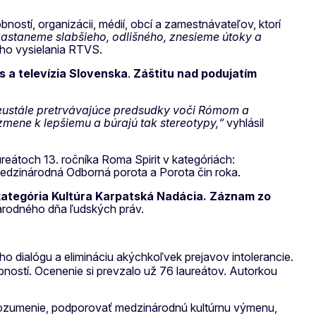
ostí, organizácii, médií, obcí a zamestnávateľov, ktorí
 zastaneme slabšieho, odlišného, znesieme útoky a
ého vysielania RTVS.
s a televízia Slovenska
.
Záštitu nad podujatím
e neustále pretrvávajúce predsudky voči Rómom a
mene k lepšiemu a búrajú tak stereotypy,“
vyhlásil
reátoch 13. ročníka Roma Spirit v kategóriách:
edzinárodná Odborná porota a Porota čin roka.
kategória Kultúra Karpatská Nadácia. Záznam zo
inárodného dňa ľudských práv.
eho dialógu a elimináciu akýchkoľvek prejavov intolerancie.
bností. Ocenenie si prevzalo už 76 laureátov. Autorkou
orozumenie, podporovať medzinárodnú kultúrnu výmenu,