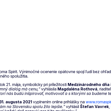
ma Spirit. Výnimočné ocenenie opätovne spojí ľudí bez ohľadu 
ného spolužitia.
k 21. mája, symbolicky pri príležitosti
Medzinárodného dňa i
jomný dialóg má cenu,“
vyhlásila
Magdaléna Rothová
, riadi
ktorí nás budú inšpirovať, motivovať a s ktorými sa budeme te
 31. augusta 2021
vyplnením online prihlášky na
www.romaspiri
ám na Slovensku spolu žilo lepšie.“
vyhlásil
Štefan Vavrek
,