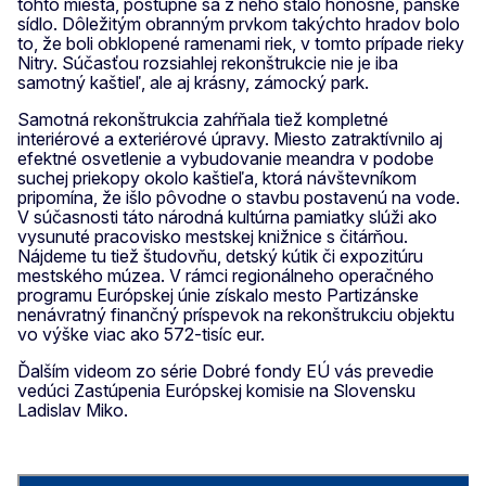
tohto miesta, postupne sa z neho stalo honosné, panské
sídlo. Dôležitým obranným prvkom takýchto hradov bolo
to, že boli obklopené ramenami riek, v tomto prípade rieky
Nitry. Súčasťou rozsiahlej rekonštrukcie nie je iba
samotný kaštieľ, ale aj krásny, zámocký park.
Samotná rekonštrukcia zahŕňala tiež kompletné
interiérové a exteriérové úpravy. Miesto zatraktívnilo aj
efektné osvetlenie a vybudovanie meandra v podobe
suchej priekopy okolo kaštieľa, ktorá návštevníkom
pripomína, že išlo pôvodne o stavbu postavenú na vode.
V súčasnosti táto národná kultúrna pamiatky slúži ako
vysunuté pracovisko mestskej knižnice s čitárňou.
Nájdeme tu tiež študovňu, detský kútik či expozitúru
mestského múzea. V rámci regionálneho operačného
programu Európskej únie získalo mesto Partizánske
nenávratný finančný príspevok na rekonštrukciu objektu
vo výške viac ako 572-tisíc eur.
Ďalším videom zo série Dobré fondy EÚ vás prevedie
vedúci Zastúpenia Európskej komisie na Slovensku
Ladislav Miko.