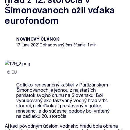
Šimonovanoch ožil vďaka
eurofondom
NOVINOVÝ ČLÁNOK
17. júna 2021
Odhadovaný čas čítania: 1 min
© EU
Goticko-renesančný kaštieľ v Partizánskom-
Šimonovanoch je jednou z najstarších
pamiatok svojho druhu na Slovensku. Bol
vybudovaný ako takzvaný vodný hrad v 12.
storočí, niekoľkokrát prestavaný v gotike,
renesancii a do súčasnej podoby bol vrátený
na začiatku 20. storočia.
Aj keď pôvodným účelom vodného hradu bola obrana