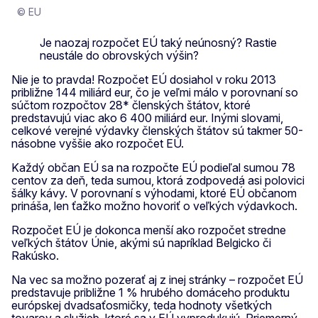
© EU
Je naozaj rozpočet EÚ taký neúnosný? Rastie
neustále do obrovských výšin?
Nie je to pravda! Rozpočet EÚ dosiahol v roku 2013
približne 144 miliárd eur, čo je veľmi málo v porovnaní so
súčtom rozpočtov 28* členských štátov, ktoré
predstavujú viac ako 6 400 miliárd eur. Inými slovami,
celkové verejné výdavky členských štátov sú takmer 50-
násobne vyššie ako rozpočet EÚ.
Každý občan EÚ sa na rozpočte EÚ podieľal sumou 78
centov za deň, teda sumou, ktorá zodpovedá asi polovici
šálky kávy. V porovnaní s výhodami, ktoré EÚ občanom
prináša, len ťažko možno hovoriť o veľkých výdavkoch.
Rozpočet EÚ je dokonca menší ako rozpočet stredne
veľkých štátov Únie, akými sú napríklad Belgicko či
Rakúsko.
Na vec sa možno pozerať aj z inej stránky – rozpočet EÚ
predstavuje približne 1 % hrubého domáceho produktu
európskej dvadsaťosmičky, teda hodnoty všetkých