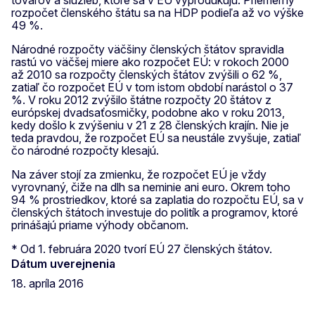
tovarov a služieb, ktoré sa v EÚ vyprodukujú. Priemerný
rozpočet členského štátu sa na HDP podieľa až vo výške
49 %.
Národné rozpočty väčšiny členských štátov spravidla
rastú vo väčšej miere ako rozpočet EÚ: v rokoch 2000
až 2010 sa rozpočty členských štátov zvýšili o 62 %,
zatiaľ čo rozpočet EÚ v tom istom období narástol o 37
%. V roku 2012 zvýšilo štátne rozpočty 20 štátov z
európskej dvadsaťosmičky, podobne ako v roku 2013,
kedy došlo k zvýšeniu v 21 z 28 členských krajín. Nie je
teda pravdou, že rozpočet EÚ sa neustále zvyšuje, zatiaľ
čo národné rozpočty klesajú.
Na záver stojí za zmienku, že rozpočet EÚ je vždy
vyrovnaný, čiže na dlh sa neminie ani euro. Okrem toho
94 % prostriedkov, ktoré sa zaplatia do rozpočtu EÚ, sa v
členských štátoch investuje do politík a programov, ktoré
prinášajú priame výhody občanom.
* Od 1. februára 2020 tvorí EÚ 27 členských štátov.
Dátum uverejnenia
18. apríla 2016